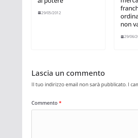
merca
al potere
franch
29/05/2012
ordin
non v
29/06/2
Lascia un commento
Il tuo indirizzo email non sarà pubblicato.
I ca
Commento
*