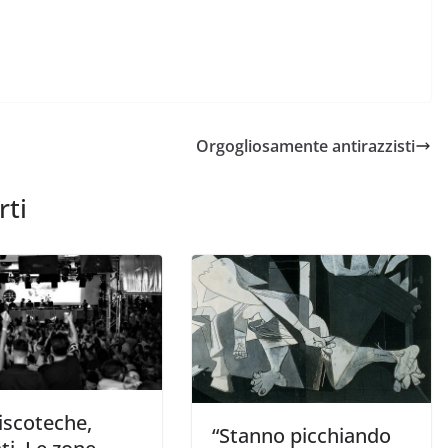
Orgogliosamente antirazzisti
rti
discoteche,
“Stanno picchiando