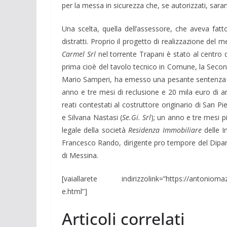
per la messa in sicurezza che, se autorizzati, sar
Una scelta, quella dell’assessore, che aveva fatt
distratti. Proprio il progetto di realizzazione de
Carmel Srl
nel torrente Trapani è stato al centro d
prima cioè del tavolo tecnico in Comune, la Secon
Mario Samperi, ha emesso una pesante sentenza di
anno e tre mesi di reclusione e 20 mila euro di a
reati contestati al costruttore originario di San P
e Silvana Nastasi (
Se.Gi. Srl
); un anno e tre mesi 
legale della società
Residenza Immobiliare
delle 
Francesco Rando, dirigente pro tempore del Dipart
di Messina.
[vaiallarete indirizzolink=”https://antoniomazze
e.html”]
Articoli correlati