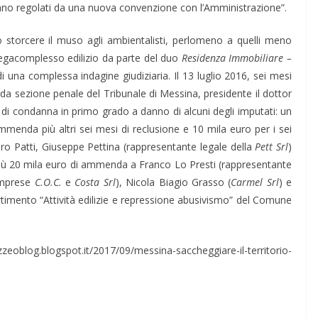
anno regolati da una nuova convenzione con l’Amministrazione”.
o storcere il muso agli ambientalisti, perlomeno a quelli meno
l megacomplesso edilizio da parte del duo
Residenza Immobiliare –
i una complessa indagine giudiziaria. Il 13 luglio 2016, sei mesi
da sezione penale del Tribunale di Messina, presidente il dottor
 condanna in primo grado a danno di alcuni degli imputati: un
mmenda più altri sei mesi di reclusione e 10 mila euro per i sei
iero Patti, Giuseppe Pettina (rappresentante legale della
Pett Srl
)
più 20 mila euro di ammenda a Franco Lo Presti (rappresentante
Imprese
C.O.C.
e
Costa Srl
), Nicola Biagio Grasso (
Carmel Srl
) e
imento “Attività edilizie e repressione abusivismo” del Comune
oblog.blogspot.it/2017/09/messina-saccheggiare-il-territorio-