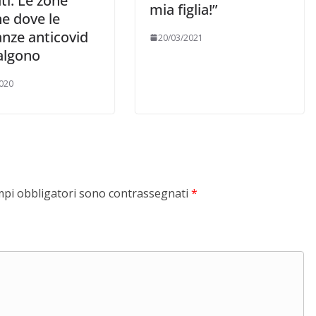
ti. Le zone
mia figlia!”
e dove le
anze anticovid
20/03/2021
algono
020
mpi obbligatori sono contrassegnati
*