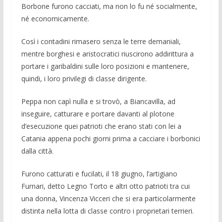
Bor­bone fu­rono cacciati, ma non lo fu né so­cialmente,
né economicamente.
Così i contadini rimasero senza le terre demaniali,
mentre borghesi e aristocratici riu­scirono addirittura a
portare i garibaldi­ni sulle loro posizioni e mantenere,
quin­di, i loro privilegi di classe dirigente.
Peppa non capì nulla e si trovò, a Bian­cavilla, ad
inseguire, catturare e portare davanti al plotone
d’esecuzione quei pa­trioti che erano stati con lei a
Catania ap­pena pochi giorni prima a cacciare i bor­bonici
dalla città.
Furono catturati e fuci­lati, il 18 giugno, l’artigiano
Furnari, detto Legno Torto e altri otto patrioti tra cui
una donna, Vin­cenza Vicceri che si era parti­colarmente
distinta nella lotta di classe contro i pro­prietari terrieri.