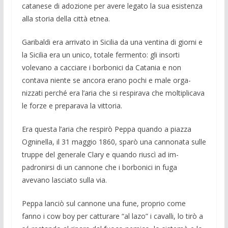
catanese di adozione per avere legato la sua esi­stenza
alla storia della città etnea.
Garibaldi era arrivato in Sicilia da una ventina di giorni e
la Sicilia era un unico, totale fermento: gli insorti
volevano a cac­ciare i borbonici da Catania e non
contava niente se ancora erano pochi e male orga­
nizzati perché era l’aria che si respirava che moltiplicava
le forze e preparava la vittoria.
Era questa l’aria che respirò Peppa quando a piazza
Ogninella, il 31 maggio 1860, sparò una cannonata sulle
truppe del generale Clary e quando riuscì ad im­
padronirsi di un cannone che i borbonici in fuga
avevano lasciato sulla via.
Peppa lanciò sul cannone una fune, pro­prio come
fanno i cow boy per catturare “al lazo” i cavalli, lo tirò a