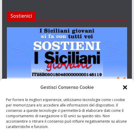
Sostienici
Gestisci Consenso Cookie
I Siciliani Giovani
Per fornire le migliori esperienze, utilizziamo tecnologie come i cookie
per memorizzare e/o accedere alle informazioni del dispositivo. Il
consenso a queste tecnologie ci permetterà di elaborare dati come il
Aut. del tribunale di Catania n.23/2011 del 20/09/2011 Dir.
comportamento di navigazione o ID unici su questo sito. Non
Resp. Riccardo Orioles.
acconsentire o ritirare il consenso può influire negativamente su alcune
caratteristiche e funzioni.
Informativa privacy