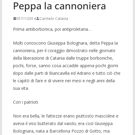
Peppa la cannoniera
01/11/2014
Carmelo Catania
Prima antiborbonica, poi antiproletaria…
Molti conoscono Giuseppa Bologna­ra, detta Peppa la
cannoniera, per il co­raggio dimostrato nelle giornate
della liberazione di Catania dalle truppe bor­boniche,
pochi, forse, sanno cosa accad­de appena pochi giorni
dopo dalle parti di Biancavilla ed Adrano e tutto ciò che
le capitò di fare e di vivere nei mesi e negli anni della
sua vita.
Con i patrioti
Non era bella, le fattezze erano piutto­sto mascoline e
aveva il viso butterato dal vaiolo; era così Giuseppa
Bolognara, nata a Barcellona Pozzo di Gotto, ma