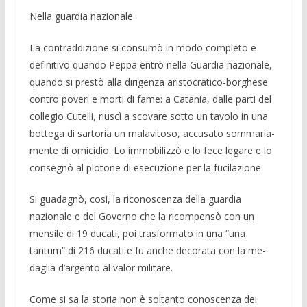
Nella guardia nazionale
La contraddizione si consumò in modo completo e
definitivo quando Peppa entrò nella Guardia nazionale,
quando si prestò alla dirigenza aristocratico-borghese
con­tro poveri e morti di fame: a Catania, dal­le parti del
collegio Cutelli, riuscì a scova­re sotto un tavolo in una
bottega di sarto­ria un malavitoso, accusato sommaria­
mente di omicidio. Lo immobilizzò e lo fece legare e lo
consegnò al plotone di esecuzione per la fucilazione.
Si guadagnò, così, la riconoscenza della guardia
nazionale e del Governo che la ri­compensò con un
mensile di 19 ducati, poi trasformato in una “una
tantum” di 216 ducati e fu anche decorata con la me­
daglia d’argento al valor militare.
Come si sa la storia non è soltanto co­noscenza dei