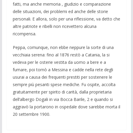
fatti, ma anche memoria , giudizio e compara­zione
delle situazio­ni, dei problemi ed anche delle storie
perso­nali. E allora, solo per una rifles­sione, va detto che
altre patriote e ribelli non rice­vettero alcu­na
ricompensa.
Peppa, comunque, non ebbe neppure la sorte di una
vecchiaia serena: fino al 1876 restò a Catania, la si
vedeva per le oste­rie vestita da uomo a bere e a
fumare, poi tor­nò a Messina e cadde nella rete degli
usu­rai a causa dei frequenti prestiti per soste­nere le
sempre più pesanti spese medi­che. Fu ospite, accolta
gratuitamente per spiri­to di carità, dalla proprietaria
dell’al­bergo Dogali in via Bocca Barile, 2 e quando si
aggravò la portarono in ospeda­le dove sa­rebbe morta il
20 settembre 1900.