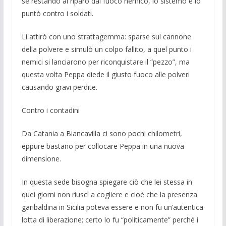
sé restando al riparo dal fuoco nemico, lo sistemò e lo
puntò contro i soldati.
Li attirò con uno strattagemma: sparse sul cannone
della polvere e simulò un colpo fallito, a quel punto i
nemici si lanciarono per riconquistare il “pezzo”, ma
questa volta Peppa diede il giusto fuoco alle polveri
causando gravi perdite.
Contro i contadini
Da Catania a Biancavilla ci sono pochi chilometri,
eppure bastano per collocare Peppa in una nuova
dimensione.
In questa sede bisogna spiegare ciò che lei stessa in
quei giorni non riuscì a cogliere e cioè che la presenza
garibaldina in Sicilia poteva essere e non fu un’autentica
lotta di li­berazione; certo lo fu “po­liticamente” per­ché i