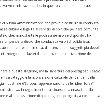
si­va Ammini­strazione che, in questo caso, non ha potu­to
di buona Amministrazione che prova a costruire in continuità.
l’asse cultura e legalità al servizio di politiche per fare comunità
tino che, nonostante le pochissime risorse di­sponibili, ha
e un pensiero die­tro che conduceva valori di solidarietà,
tabilmente presenti in città, di attenzione ai soggetti più deboli,
ini impegnati nei lavori di prepara­zione e realizzazione del
ere a questa sta­gione, ma la riapertura del prestigioso Teatro
l salvataggio e la ricon­versione culturale dei Cantieri della
gia industriale d’Europa, rappre­sentarono delle” idee- forza”
m­ministrativa, innegabilmente trascinarono la rinascita della
ione e alla realizzazione di questi “grandi progetti”, a cosa pensa