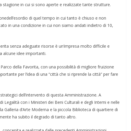
stagione in cui si sono aperte e realizzate tante strutture.
ionedell’esordio di quel tem­po in cui tan­to è chiuso e non
­to in una con­dizione in cui non siamo an­dati indietro di 10,
rita senza adeguate risorse è un’impresa molto difficile e
a al­cune idee importanti.
 Parco della Favorita, con una possibilità di mi­gliore fruizione
portante per l’idea di una “città che si ri­prende la città” per fare
si strategici dell’intervento di questa Amministrazione. A
i Legalità con i Ministeri dei Beni Culturali e degli Interni e nelle
a Gal­leria d’Arte Moderna e la piccola Biblio­teca di quartiere di
nte ha subi­to il degrado di tanto altro.
, concepita e realizzata dalle precedenti Amministrazioni