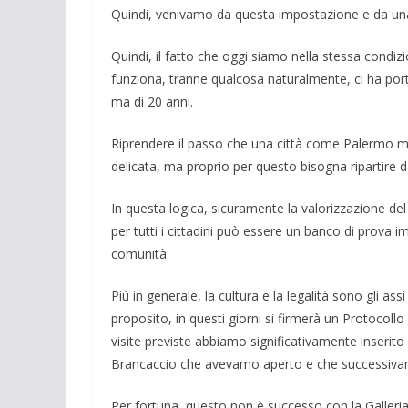
Quindi, venivamo da questa imposta­zione e da una 
Quindi, il fatto che oggi siamo nella stessa condi­z
funziona, tranne qualco­sa naturalmente, ci ha porta
ma di 20 anni.
Riprendere il passo che una città come Palermo me
delicata, ma proprio per questo bisogna ripartire d
In questa logica, si­curamente la valoriz­zazione del
per tutti i cittadini può es­sere un banco di prova im­
comunità.
Più in generale, la cultura e la legalità sono gli as
proposito, in questi giorni si firmerà un Protocollo d
visite previste ab­biamo significativamente inserito l
Brancac­cio che aveva­mo aperto e che successiva­me
Per fortuna, questo non è successo con la Galleria