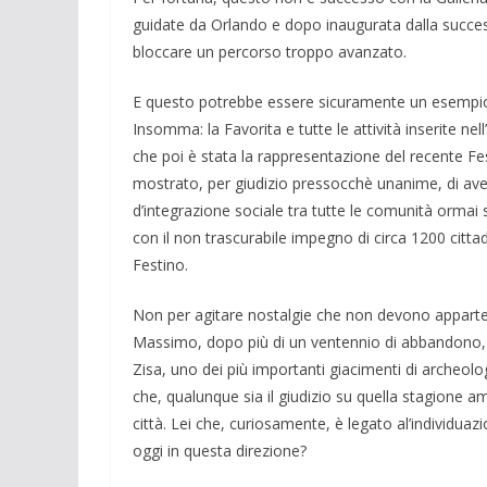
guidate da Orlando e dopo inaugurata dalla succes
bloccare un percorso troppo avanzato.
E questo potrebbe essere sicuramente un esempio 
Insom­ma: la Favorita e tutte le attività inserite nel
che poi è stata la rappresentazione del recente Fes
mostrato, per giudizio pres­socchè unanime, di aver
d’integrazione sociale tra tutte le comuni­tà ormai s
con il non trascurabile impegno di circa 1200 cittad
Festino.
Non per agitare nostalgie che non devono apparten
Massimo, dopo più di un ventennio di abbandono, e i
Zisa, uno dei più importanti giacimenti di ar­cheolo
che, qualun­que sia il giudizio su quella stagione a
città. Lei che, curiosa­mente, è legato al’individuaz
oggi in questa direzione?