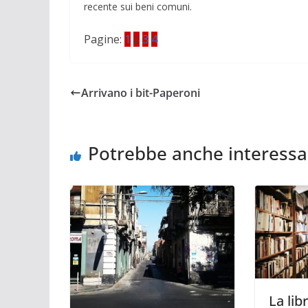
re­cente sui beni comuni.
Pagine:
1
2
3
4
Arrivano i bit-Paperoni
Potrebbe anche interessa
La lib