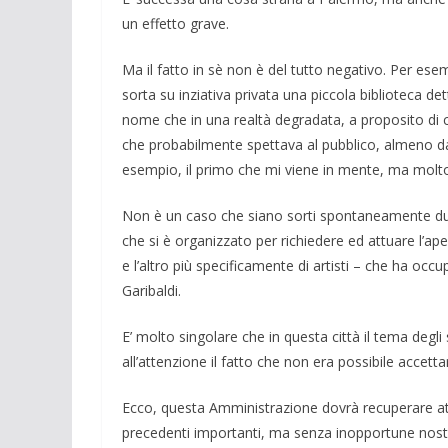
un effetto gra­ve.
Ma il fatto in sè non è del tutto negati­vo. Per esem
sor­ta su inziativa privata una piccola biblio­teca d
nome che in una realtà degradata, a proposito di c
che probabilmente spettava al pubblico, almeno dal
esempio, il primo che mi viene in mente, ma molt
Non è un caso che siano sorti sponta­neamente due
che si è organizzato per richiedere ed attuare l’ape
e l’altro più spe­cificamente di artisti – che ha o
Garibaldi.
E’ molto singo­lare che in questa città il tema degli 
all’attenzione il fatto che non era possibile accetta
Ecco, questa Am­ministrazione dovrà re­cuperare at
precedenti im­portanti, ma senza inopportune nost