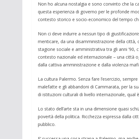
Non ho alcuna nostalgia e sono convinto che la cate
questa esperienza di governo per le profonde modifi
conte­sto storico e socio-economico del tempo ch
Non ci deve indurre a nes­sun tipo di giustificazio
menticare, da una disamministrazione del­la città, 
stagione sociale e ammini­strativa tra gli anni ’90, 
contesto nazionale ed internazionale – una città 
dalla cattiva am­ministrazione e dalla violenza maf
La cultura Palermo. Senza fare l’esercizio, sempre 
malefatte e gli abbandoni di Cammarata, per la sua
di istituzioni culturali di li­vello internazionale, qual 
Lo stato dell’arte sta in una dimensio­ne quasi schi
po­vertà della politica. Ricchezza espressa dalla città
pubblico.
E’ suc­cessa una cosa strana a Palermo, ma an­che b