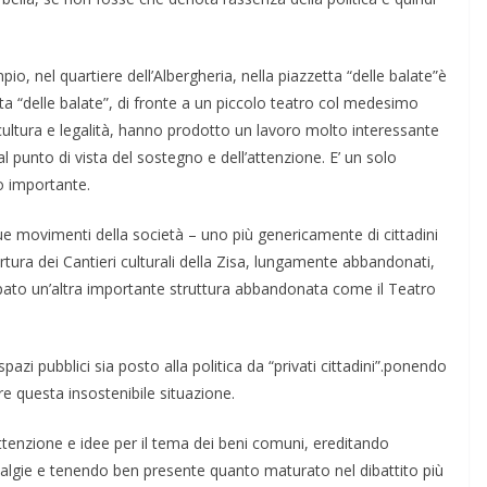
pio, nel quartiere dell’Alber­gheria, nella piazzetta “delle balate”è
etta “delle balate”, di fronte a un piccolo teatro col medesimo
ultur­a e legalità, hanno prodotto un lavoro molto interessante
 punto di vista del sostegno e dell’attenzione. E’ un solo
o importante.
 movimenti della società – uno più genericamente di cittadini
rtura dei Cantieri culturali della Zisa, lungamente abbandonati,
ccupato un’altra importante struttura abbandonata come il Teatro
spazi pubblici sia posto alla politica da “privati cittadini”.ponendo
re questa in­sostenibile situazione.
tenzione e idee per il tema dei beni comuni, eredi­tando
algie e tenendo ben pre­sente quanto maturato nel dibattito più