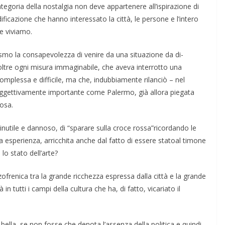
goria della no­stalgia non deve appartenere all’ispirazio­ne di
cazione che hanno inte­ressato la città, le persone e l’intero
e viviamo.
nismo la consape­volezza di venire da una situazione da di­
ol­tre ogni misura immaginabile, che aveva interrotto una
complessa e diffi­cile, ma che, indubbiamente rilanciò – nel
oggettivamente importante come Pa­lermo, già allora piegata
iosa.
inutile e dannoso, di “sparare sulla croce rossa”ricordando le
 esperienza, arricchita anche dal fatto di essere statoal timone
è lo stato dell’arte?
zofrenica tra la grande ric­chezza espressa dalla città e la grande
 in tutti i campi della cultura che ha, di fatto, vicariato il
ella, se non fosse che denota l’assen­za della politica e quindi