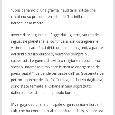
“Consideriamo di una gravità inaudita le notizie che
circolano su presunti terroristi dell’Isis infiltrati nei
barconi della morte.
Invece di accogliere chi fugge dalle guer­re, vittima delle
ingiustizie pla­netarie, si continua a non distinguere le
vittime dai carnefici. I diritti umani dei mi­granti, a partire
dal diritto d’asilo europeo, verranno sempre più
calpestati . Le guerre di civiltà o religione nascondo­no
spesso l’interesse a rapinare le risorse energetiche dei
paesi “aiutati”. Le bande terroriste dell’Isis (so­stenute da
petromonarchie del Golfo, Tur­chia, e all’inizio dagli Usa)
sono state fer­mate a Kobane in Siria soprattutto
dall’eroica resistenza del popolo kurdo.
E’ vergognoso che la principale organiz­zazione kurda, il
Pkk, che ha con­tribuito alla sconfitta dell’Isis, sia ancora