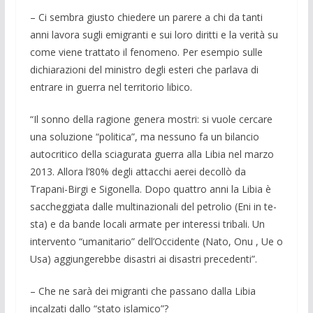
– Ci sembra giusto chiedere un parere a chi da tanti
anni lavora sugli emigran­ti e sui loro diritti e la verità su
come viene trattato il fenomeno. Per esempio sulle
dichiarazioni del ministro degli esteri che parlava di
entrare in guerra nel territorio libico.
“Il sonno della ragione genera mostri: si vuole cercare
una soluzio­ne “politica”, ma nessuno fa un bilancio
autocritico della sciagurata guerra alla Li­bia nel marzo
2013. Allora l’80% degli at­tacchi aerei de­collò da
Trapani-Birgi e Sigonella. Dopo quattro anni la Libia è
saccheggia­ta dalle multinazionali del petrolio (Eni in te­
sta) e da bande locali armate per interes­si tribali. Un
intervento “umanitario” dell’Occidente (Nato, Onu , Ue o
Usa) ag­giungerebbe di­sastri ai disastri precedenti”.
– Che ne sarà dei migranti che passa­no dalla Libia
incalzati dallo “stato isla­mico”?