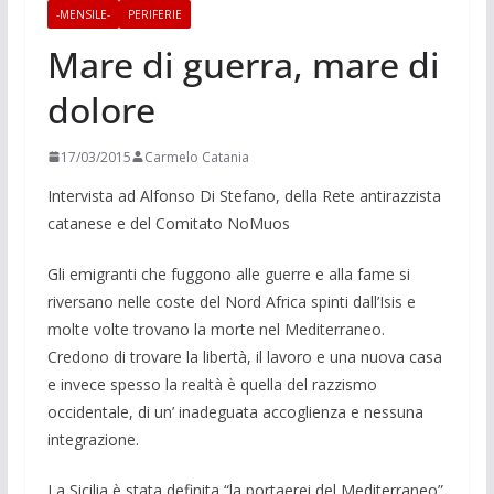
-MENSILE-
PERIFERIE
Mare di guerra, mare di
dolore
17/03/2015
Carmelo Catania
Intervista ad Alfonso Di Stefano, della Rete anti­razzista
catanese e del Comitato NoMuos
Gli emigranti che fuggo­no alle guerre e alla fame si
riversano nelle coste del Nord Africa spinti dall’Isis e
molte volte trovano la morte nel Mediterraneo.
Credono di trovare la libertà, il lavoro e una nuova casa
e invece spesso la realtà è quella del razzismo
occidentale, di un’ inadeguata ac­coglienza e nessuna
inte­grazione.
La Sicilia è stata definita “la por­taerei del Mediterraneo”