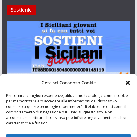
Sostienici
Gestisci Consenso Cookie
I Siciliani Giovani
Per fornire le migliori esperienze, utilizziamo tecnologie come i cookie
per memorizzare e/o accedere alle informazioni del dispositivo. Il
consenso a queste tecnologie ci permetterà di elaborare dati come il
Aut. del tribunale di Catania n.23/2011 del 20/09/2011 Dir.
comportamento di navigazione o ID unici su questo sito. Non
Resp. Riccardo Orioles.
acconsentire o ritirare il consenso può influire negativamente su alcune
caratteristiche e funzioni.
Informativa privacy