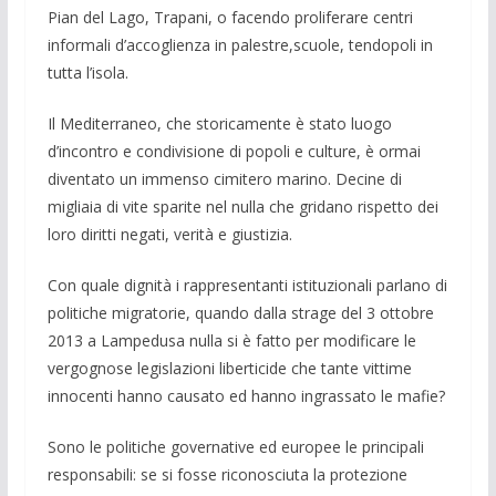
Pian del Lago, Trapani, o facendo proliferare centri
informali d’accoglienza in palestre,scuole, tendopoli in
tutta l’isola.
Il Mediterraneo, che storicamente è stato luogo
d’incontro e condivisione di popoli e culture, è ormai
diventato un immenso ci­mitero marino. Decine di
migliaia di vite sparite nel nulla che gridano rispetto dei
loro diritti negati, verità e giustizia.
Con quale dignità i rappresentanti istitu­zionali parlano di
politiche migratorie, quando dalla strage del 3 ottobre
2013 a Lampedu­sa nulla si è fatto per modificare le
vergo­gnose legislazioni liberticide che tante vit­time
innocenti hanno causato ed hanno in­grassato le mafie?
Sono le politiche governative ed euro­pee le principali
responsabili: se si fosse riconosciuta la protezione