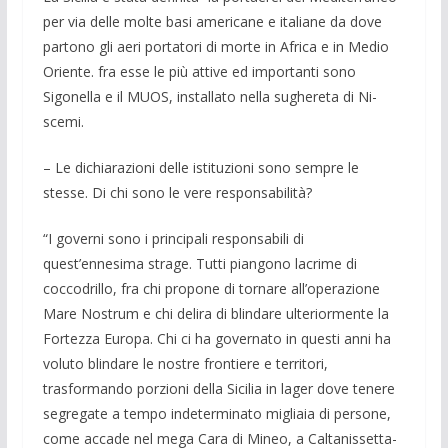
per via delle molte basi ameri­cane e italiane da dove
partono gli aeri portato­ri di morte in Afri­ca e in Medio
Oriente. fra esse le più atti­ve ed importanti sono
Sigonella e il MUOS, installato nella sughereta di Ni­
scemi.
– Le dichiarazioni delle istituzioni sono sempre le
stesse. Di chi sono le vere re­sponsabilità?
“I governi sono i principali re­sponsabili di
quest’ennesima strage. Tutti piangono lacrime di
coccodrillo, fra chi propone di tornare all’operazione
Mare Nostrum e chi delira di blindare ulterior­mente la
Fortezza Europa. Chi ci ha go­vernato in questi anni ha
voluto blindare le nostre frontiere e ter­ritori,
trasformando porzioni della Sicilia in lager dove te­nere
segregate a tempo in­determinato mi­gliaia di persone,
come ac­cade nel mega Cara di Mineo, a Caltanis­setta-