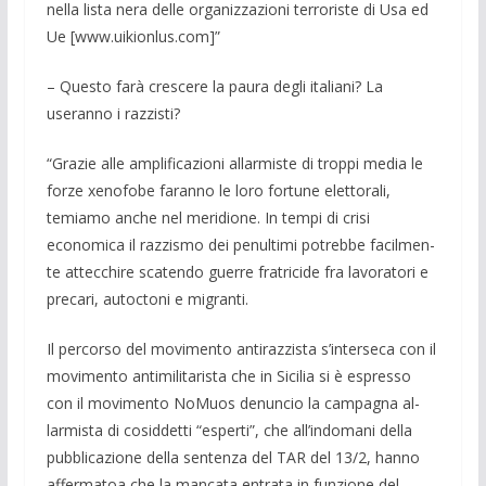
nella lista nera delle organizzazioni terro­riste di Usa ed
Ue [www.uikionlus.com]”
– Questo farà crescere la paura degli italiani? La
useranno i razzisti?
“Grazie alle amplificazioni allarmiste di troppi media le
forze xenofobe faranno le loro fortune elettorali,
temiamo anche nel meridione. In tempi di crisi
economica il razzismo dei penultimi potrebbe facilmen­
te attecchire scatendo guerre fratricide fra lavoratori e
precari, autoctoni e migranti.
Il percorso del movimento antirazzista s’interseca con il
movimento antimilitari­sta che in Sicilia si è espresso
con il movi­mento NoMuos denuncio la campagna al­
larmista di cosiddetti “esperti”, che all’indomani della
pubblicazione della sen­tenza del TAR del 13/2, hanno
affermatoa che la mancata entrata in funzione del