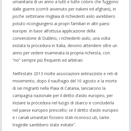
umanitaria di un anno a tutti e tutte coloro che fuggono
dal­le guerre (com’è avvenuto per irakeni ed af­ghani), in
poche settimane migliaia di ri­chiedenti asilo avrebbero
potuto ricon­giungersi ai propri familiari in altri paesi
europei. In base all’ottusa applicazione della
convenzione di Dublino, i richie­denti asilo, una volta
iniziata la procedura in Ita­lia, devono attendere oltre un
anno per ve­dere esaminata la propria richiesta, con
“no” sempre più frequenti ed arbitrari.
Nell’estate 2013 molte associazioni anti­razziste e reti di
movi­mento, dopo il nau­fragio del 10 agosto e la morte
di sei mi­granti nella Plaia di Catania, lanciarono la
campagna nazionale per il diritto d’asilo europeo, per
iniziare la pro­cedura nel luo­go di sbarco e concluder­la
nel paese euro­peo prescelto; se il diritto d’asilo euro­peo
e i canali umanitari fos­sero stati ricono­sci uti, tante
tragedie sa­rebbero state evita­te”.