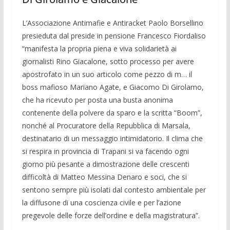
L’Associazione Antimafie e Antiracket Paolo Borsellino
presieduta dal preside in pensione Francesco Fiordaliso
“ma­nifesta la propria piena e viva solidarietà ai
giornalisti Rino Giacalone, sotto proces­so per avere
apostrofato in un suo articolo come pezzo di m… il
boss mafioso Ma­riano Agate, e Giacomo Di Girolamo,
che ha ricevuto per posta una busta anonima
contenente della polvere da sparo e la scritta “Boom”,
nonché al Procuratore del­la Repubblica di Marsala,
destinatario di un messaggio intimidatorio. Il clima che
si respira in provincia di Trapani si va facen­do ogni
giorno più pesante a dimostrazio­ne delle crescenti
difficoltà di Matteo Messina Denaro e soci, che si
sentono sempre più isolati dal contesto ambientale per
la diffusone di una coscienza civile e per l’azione
pregevole delle forze dell’ordine e della magistratura”.