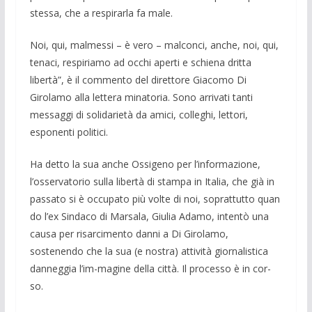
stessa, che a respirarla fa male.
Noi, qui, malmessi – è vero – malconci, an­che, noi, qui,
tenaci, respiriamo ad occhi aperti e schiena dritta
libertà”, è il com­mento del direttore Giacomo Di
Girolamo alla lettera minatoria. Sono arrivati tanti
messaggi di solidarietà da amici, colleghi, lettori,
esponenti politici.
Ha detto la sua anche Ossigeno per l’infor­mazione,
l’osservatorio sulla libertà di stampa in Italia, che già in
passato si è oc­cupato più volte di noi, soprattutto quan
do l’ex Sindaco di Marsala, Giulia Adamo, in­tentò una
causa per risarcimento danni a Di Girolamo,
sostenendo che la sua (e no­stra) attività giornalistica
dan­neggia l’im-magine della città. Il processo è in cor­
so.