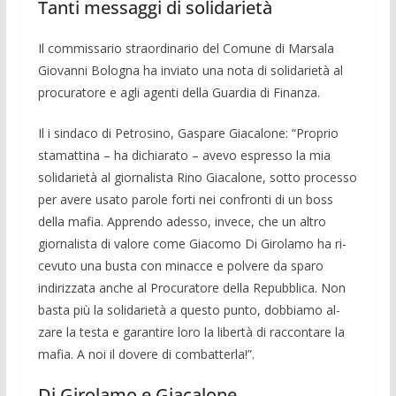
Tanti messaggi di solidarietà
Il commissario straordinario del Comu­ne di Marsala
Giovanni Bologna ha invia­to una nota di solidarietà al
procuratore e agli agenti della Guardia di Finanza.
Il i sindaco di Pe­trosino, Gaspare Giaca­lone: “Proprio
stamattina – ha dichiarato – avevo espresso la mia
solida­rietà al gior­nalista Rino Giacalone, sotto processo
per avere usato parole forti nei confronti di un boss
della mafia. Apprendo adesso, inve­ce, che un altro
giornalista di valore come Giacomo Di Girolamo ha ri­
cevuto una bu­sta con minacce e polvere da sparo
indiriz­zata anche al Pro­curatore della Repubbli­ca. Non
basta più la solidarietà a questo punto, dobbiamo al­
zare la testa e garantire loro la libertà di raccontare la
mafia. A noi il dovere di combatterla!”.
Di Girolamo e Giacalone