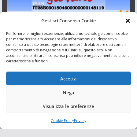
Gestisci Consenso Cookie
I Siciliani Giovani
Per fornire le migliori esperienze, utilizziamo tecnologie come i cookie
per memorizzare e/o accedere alle informazioni del dispositivo. Il
consenso a queste tecnologie ci permetterà di elaborare dati come il
Aut. del tribunale di Catania n.23/2011 del 20/09/2011 Dir.
comportamento di navigazione o ID unici su questo sito. Non
Resp. Riccardo Orioles.
acconsentire o ritirare il consenso può influire negativamente su alcune
caratteristiche e funzioni.
Informativa privacy
Associazione Culturale I Siciliani Giovani
Accetta
via Randazzo 27 Catania
Nega
Visualizza le preferenze
Cookie Policy
Privacy
Copyright © 2026
I Siciliani Giovani
. Tutti i diritti riservati.
Tema:
ColorMag
di ThemeGrill. Powered by
WordPress
.