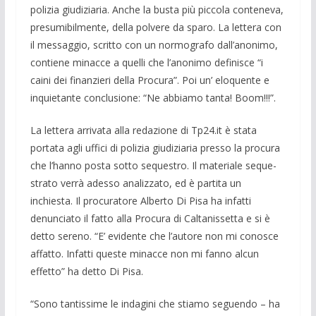
polizia giudiziaria. Anche la bu­sta più piccola conteneva,
presumibilmen­te, della polvere da sparo. La lettera con
il messaggio, scritto con un normografo dall’anonimo,
contiene minacce a quelli che l’anonimo definisce “i
caini dei finan­zieri della Procura”. Poi un’ eloquente e
inquietante conclusione: “Ne abbiamo tan­ta! Boom!!!”.
La lettera arrivata alla redazione di Tp24.it è stata
portata agli uffici di polizia giudiziaria presso la procura
che l’hanno posta sotto sequestro. Il materiale seque­
strato verrà adesso analizzato, ed è partita un
inchiesta. Il procuratore Alberto Di Pisa ha infatti
denunciato il fatto alla Procura di Caltanissetta e si è
detto sereno. “E’ evi­dente che l’autore non mi conosce
affatto. Infatti queste minacce non mi fanno alcun
effetto” ha detto Di Pisa.
“Sono tantissime le indagini che stiamo seguendo – ha