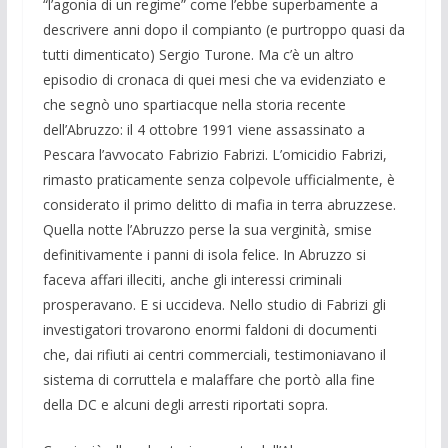
“l’agonia di un regime” come l’ebbe superbamente a
descrivere anni dopo il compianto (e purtroppo quasi da
tutti dimenticato) Sergio Turone. Ma c’è un altro
episodio di cronaca di quei mesi che va evidenziato e
che segnò uno spartiacque nella storia recente
dell’Abruzzo: il 4 ottobre 1991 viene assassinato a
Pescara l’avvocato Fabrizio Fabrizi. L’omicidio Fabrizi,
rimasto praticamente senza colpevole ufficialmente, è
considerato il primo delitto di mafia in terra abruzzese.
Quella notte l’Abruzzo perse la sua verginità, smise
definitivamente i panni di isola felice. In Abruzzo si
faceva affari illeciti, anche gli interessi criminali
prosperavano. E si uccideva. Nello studio di Fabrizi gli
investigatori trovarono enormi faldoni di documenti
che, dai rifiuti ai centri commerciali, testimoniavano il
sistema di corruttela e malaffare che portò alla fine
della DC e alcuni degli arresti riportati sopra.