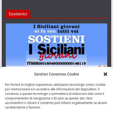
Sostienici
Gestisci Consenso Cookie
I Siciliani Giovani
Per fornire le migliori esperienze, utilizziamo tecnologie come i cookie
per memorizzare e/o accedere alle informazioni del dispositivo. Il
consenso a queste tecnologie ci permetterà di elaborare dati come il
Aut. del tribunale di Catania n.23/2011 del 20/09/2011 Dir.
comportamento di navigazione o ID unici su questo sito. Non
Resp. Riccardo Orioles.
acconsentire o ritirare il consenso può influire negativamente su alcune
caratteristiche e funzioni.