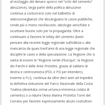
al riciclaggio del denaro sporco nel “ciclo del cemento”
abruzzese), larga parte della politica abruzzese
continua a contorcersi solo nel balbettìo di
videosorveglianze che dissanguano le casse pubbliche,
ronde più o meno neofasciste, ideologie xenofobe e
sicuritarie buone solo per la propaganda. Oltre a
continuare a favorire le lobby del cemento (basti
pensare alla recente legge regionale sull’edilizia o alla
mancanza da quasi trent’anni di una legge regionale che
disciplini le cave) e della speculazione. La Regione che si
vanta di essere la “Regione verde d’Europa”, la Regione
dei Parchi e delle Aree Protette, grazie al saldarsi di
destra e centrosinistra (PDL e PD per intenderci,
insieme a FLI), continua da oltre dieci anni ad impedire
la definitiva istituzione del Parco Nazionale della Costa
Teatina (diventata ormai un’unica immensa colata di
cemento) o a ridurre l’Area Marina Protetta Torre del
Cerrano per favorire espressamente alcuni costruttori.