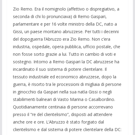
Zio Remo. Era il nomignolo (affettivo o dispregiativo, a
seconda di chi lo pronunciava) di Remo Gaspari,
parlamentare e per 16 volte ministro della DC, nato a
Gissi, un paese montano abruzzese. Per tutti i decenni
del dopoguerra l’Abruzzo era Zio Remo. Non c’era
industria, ospedale, opera pubblica, ufficio postale, che
non fosse sorto grazie a lui. Tutto in cambio di voti e
sostegno. Intorno a Remo Gaspari la DC abruzzese ha
incardinato il suo sistema di potere clientelare. Il
tessuto industriale ed economico abruzzese, dopo la
guerra, è risorto tra le processioni di migliaia di persone
in ginocchio da Gaspari nella sua natìa Gissi o negli
stabilimenti balneari di Vasto Marina o Casalbordino.
Quotidianamente centinaia di persone accorrevano
presso il “re del clientelismo”, disposti ad attendere
anche ore e ore. L’Abruzzo è stato forgiato dal
clientelismo e dal sistema di potere clientelare della DC: