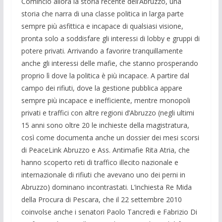
Cominciò allora la storia recente dell’Abruzzo, una
storia che narra di una classe politica in larga parte
sempre più asfittica e incapace di qualsiasi visione,
pronta solo a soddisfare gli interessi di lobby e gruppi di
potere privati. Arrivando a favorire tranquillamente
anche gli interessi delle mafie, che stanno prosperando
proprio lì dove la politica è più incapace. A partire dal
campo dei rifiuti, dove la gestione pubblica appare
sempre più incapace e inefficiente, mentre monopoli
privati e traffici con altre regioni d’Abruzzo (negli ultimi
15 anni sono oltre 20 le inchieste della magistratura,
così come documenta anche un dossier dei mesi scorsi
di PeaceLink Abruzzo e Ass. Antimafie Rita Atria, che
hanno scoperto reti di traffico illecito nazionale e
internazionale di rifiuti che avevano uno dei perni in
Abruzzo) dominano incontrastati. L’inchiesta Re Mida
della Procura di Pescara, che il 22 settembre 2010
coinvolse anche i senatori Paolo Tancredi e Fabrizio Di