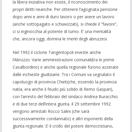
la libera iniziativa non esiste, il riconoscimento dei
propri diritti neanche. Per ottenere l’agognata pensione
dopo anni e anni di duro lavoro o per avere un lavoro
(anche sottopagato e schiavizzati), si chiede il “favore”,
ci si inginocchia al potente di turno. E’ una mentalità
che, ancora oggi, domina le menti degli abruzzesi.
Nel 1992 il ciclone Tangentopoli investe anche
l’Abruzzo. Varie amministrazioni comunali(tra le prime
Casalbordino) e anche quella regionale furono azzerate
dalle inchieste giudiziarie. Tra i Comuni va segnalato il
capoluogo di provincia Chieti(che, essendo la provincia
natìa, era anche il feudo più solido di Remo Gaspari),
con l’arresto del febbraio del sindaco Andrea Buracchio
e di due terzi dell’intera giunta. Il 29 settembre 1992
vengono arrestati Rocco Salini (che sarà
successivamente condannato) e altri esponenti della
giunta regionale. E’ il crollo del potere democristiano,