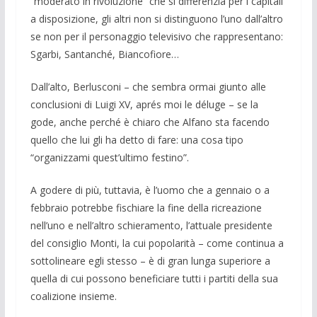
“moderato in rivoluzione” che si differenzia per i capitali
a disposizione, gli altri non si distinguono l’uno dall’altro
se non per il personaggio tele­visivo che rappresentano:
Sgarbi, San­tanché, Biancofiore…
Dall’alto, Berlusconi – che sembra or­mai giunto alle
conclusioni di Luigi XV, aprés moi le déluge – se la
gode, anche perché è chiaro che Alfano sta facendo
quello che lui gli ha detto di fare: una cosa tipo
“organizzami quest’ultimo fe­stino”.
A godere di più, tuttavia, è l’uomo che a gennaio o a
febbraio potrebbe fischiare la fine della ricreazione
nell’uno e nell’altro schieramento, l’attuale presi­dente
del consiglio Monti, la cui popola­rità – come continua a
sottolineare egli stesso – è di gran lunga superiore a
quel­la di cui possono beneficiare tutti i partiti della sua
coalizione insieme.