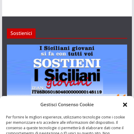
Sostienici
Gestisci Consenso Cookie
I Siciliani Giovani
Per fornire le migliori esperienze, utilizziamo tecnologie come i cookie
per memorizzare e/o accedere alle informazioni del dispositivo. Il
consenso a queste tecnologie ci permetterà di elaborare dati come il
Aut. del tribunale di Catania n.23/2011 del 20/09/2011 Dir.
comportamento di navigazione o ID unici su questo sito. Non