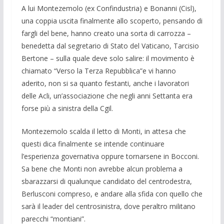
A lui Montezemolo (ex Confindustria) e Bonanni (Cisl),
una coppia uscita final­mente allo scoperto, pensando di
fargli del bene, hanno creato una sorta di car­rozza –
benedetta dal segretario di Stato del Vaticano, Tarcisio
Bertone – sulla quale deve solo salire: il movimento è
chiamato “Verso la Terza Repubblica”e vi hanno
aderito, non si sa quanto festan­ti, anche i lavoratori
delle Acli, un’asso­ciazione che negli anni Settanta era
forse più a sinistra della Cgil.
Montezemolo scalda il letto di Monti, in attesa che
questi dica finalmente se in­tende continuare
l’esperienza governati­va oppure tornarsene in Bocconi.
Sa bene che Monti non avrebbe alcun problema a
sbarazzarsi di qualunque candidato del centrodestra,
Berlusconi compreso, e an­dare alla sfida con quello che
sarà il lea­der del centrosinistra, dove peraltro mili­tano
parecchi “montiani”.