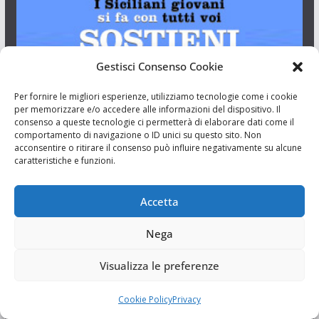
Gestisci Consenso Cookie
Per fornire le migliori esperienze, utilizziamo tecnologie come i cookie
per memorizzare e/o accedere alle informazioni del dispositivo. Il
consenso a queste tecnologie ci permetterà di elaborare dati come il
comportamento di navigazione o ID unici su questo sito. Non
acconsentire o ritirare il consenso può influire negativamente su alcune
I Siciliani Giovani
caratteristiche e funzioni.
Aut. del tribunale di Catania n.23/2011 del 20/09/2011 Dir.
Accetta
Resp. Riccardo Orioles.
Nega
Informativa privacy
Visualizza le preferenze
Associazione Culturale I Siciliani Giovani
via Randazzo 27 Catania
Cookie Policy
Privacy