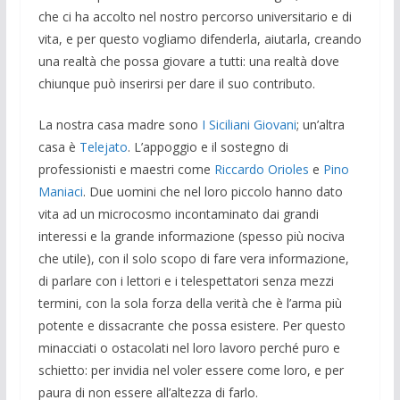
che ci ha accolto nel nostro percorso universitario e di
vita, e per questo vogliamo difenderla, aiutarla, creando
una realtà che possa giovare a tutti: una realtà dove
chiunque può inserirsi per dare il suo contributo.
La nostra casa madre sono
I Siciliani Giovani
; un’altra
casa è
Telejato
. L’appoggio e il sostegno di
professionisti e maestri come
Riccardo Orioles
e
Pino
Maniaci
. Due uomini che nel loro piccolo hanno dato
vita ad un microcosmo incontaminato dai grandi
interessi e la grande informazione (spesso più nociva
che utile), con il solo scopo di fare vera informazione,
di parlare con i lettori e i telespettatori senza mezzi
termini, con la sola forza della verità che è l’arma più
potente e dissacrante che possa esistere. Per questo
minacciati o ostacolati nel loro lavoro perché puro e
schietto: per invidia nel voler essere come loro, e per
paura di non essere all’altezza di farlo.