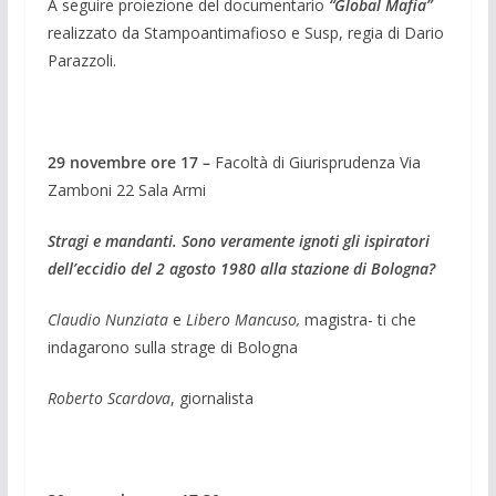
A seguire proiezione del documentario
“Glo­bal Mafia”
realizzato da Stampoantimafioso e Susp, regia di Dario
Parazzoli.
29 novembre ore 17 –
Facoltà di Giurispru­denza Via
Zamboni 22 Sala Armi
Stragi e mandanti. Sono veramente ignoti gli ispiratori
dell’eccidio del 2 agosto 1980 alla stazione di Bologna?
Claudio Nunziata
e
Libero Mancuso,
magistra- t­i che
indagarono sulla strage di Bolo­gna
Roberto Scardova
, giornalista