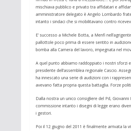
mischiava pubbli­co e privato tra affidatari e affidanti
amministratore delegato è An­gelo Lombardo fratello 
intanto i sindaci che si mobilitavano contro ricev
E’ successo a Michele Botta, a Menfi nell’agrigenti
pallottole poco prima di essere sentito in audizi
bomba alla Camera del lavoro, impegnata nel mov
A quel punto abbiamo raddoppiato i no­stri sforzi e
presidente dell’assemblea regionale Cascio. Asse­g
ha innescato una se­rie di audizioni con i rapprese
avevano fatta propria questa battaglia. Forze polit
Dalla nostra un unico consigliere del Pd, Giovanni 
commissione intanto i disegni di legge erano dive
i gestori.
Poi il 12 giugno del 2011 è finalmente arrivata la v