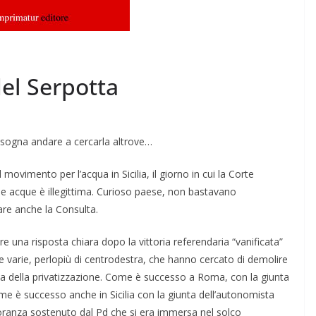
del Serpotta
Bisogna andare a cercarla altrove…
movimento per l’acqua in Sicilia, il giorno in cui la Corte
lle acque è illegittima. Curioso paese, non bastavano
are anche la Consulta.
 una risposta chiara dopo la vittoria referendaria “vanificata”
anze varie, perlopiù di centrodestra, che hanno cercato di demolire
ada del­la privatizzazione. Come è successo a Roma, con la giunta
e è suc­cesso anche in Sicilia con la giunta dell’autonomista
anza so­stenuto dal Pd che si era immersa nel sol­co