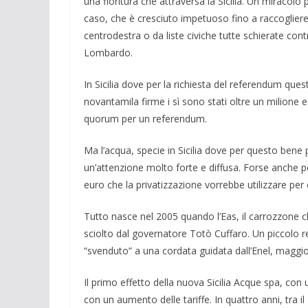
una fiori­tura che attraversa la Sicilia. Un miracol
caso, che è cre­sciuto impetuoso fino a raccogliere
centrodestra o da liste civiche tut­te schierate con
Lombardo.
In Sicilia dove per la richiesta del refe­rendum q
novantamila firme i sì sono stati oltre un milione e 
quorum per un referendum.
Ma l’acqua, specie in Sicilia dove per questo bene
un’attenzione molto forte e diffusa. Forse anche perc
euro che la privatizzazione vorrebbe utilizzare per ol
Tutto nasce nel 2005 quando l’Eas, il carrozzone c
sciolto dal governatore Totò Cuffaro. Un piccolo r
“svenduto” a una cordata guidata dall’Enel, maggior
Il primo effetto della nuova Sicilia Ac­que spa, con
con un aumento delle tariffe. In quattro anni, tra il 