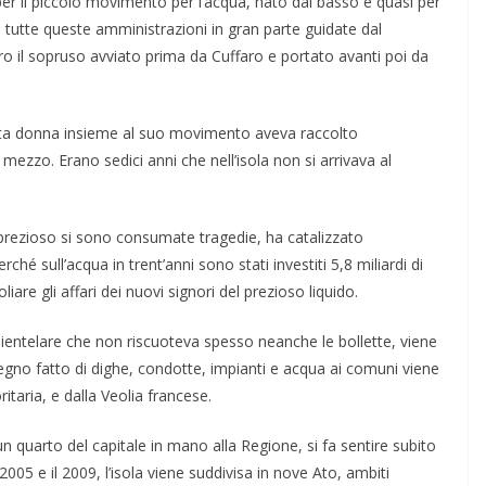
o per il piccolo movimento per l’acqua, nato dal basso e quasi per
 tutte queste amministrazioni in gran parte gui­date dal
tro il sopruso avviato pri­ma da Cuffaro e portato avanti poi da
uesta donna insieme al suo mo­vimento aveva raccolto
mezzo. Erano sedici anni che nell’isola non si ar­rivava al
 prezioso si sono consumate tragedie, ha catalizzato
hé sull’acqua in trent’anni sono stati investiti 5,8 miliardi di
iare gli affari dei nuovi si­gnori del prezioso liquido.
lientelare che non riscuoteva spesso neanche le bollette, viene
egno fatto di dighe, condotte, impianti e acqua ai comuni viene
itaria, e dalla Veolia francese.
 un quarto del capitale in mano alla Regione, si fa sentire subito
2005 e il 2009, l’isola viene suddivi­sa in nove Ato, ambiti