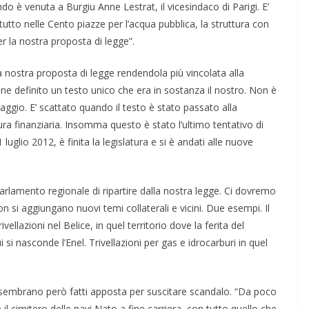
do è venuta a Burgiu Anne Lestrat, il vicesindaco di Parigi. E’
tto nelle Cento piazze per l’acqua pubblica, la struttura con
r la nostra proposta di legge”.
a nostra proposta di legge rendendola più vincolata alla
ine definito un testo unico che era in sostanza il nostro. Non è
ggio. E’ scattato quando il testo è stato passato alla
ra finanziaria. Insomma questo è stato l’ultimo tentativo di
luglio 2012, è finita la legislatura e si è andati alle nuove
rlamento regionale di ripartire dalla nostra legge. Ci dovremo
n si aggiungano nuovi temi collaterali e vicini. Due esempi. Il
ellazioni nel Belice, in quel territorio dove la ferita del
si nasconde l’Enel. Trivellazioni per gas e idrocarburi in quel
a sembrano però fatti apposta per suscitare scandalo. “Da poco
cimitero delle navi Nato a fine carriera, con tutto quello che