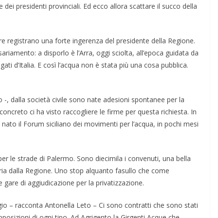
i e dei pre­sidenti provinciali. Ed ecco allora scattare il succo della
gare registrano una forte inge­renza del presidente della Regione.
ariamento: a disporlo è l’Arra, oggi sciolta, all’epoca guidata da
ti d’Italia. E così l’acqua non è stata più una cosa pubblica.
 -, dalla società civile sono nate adesioni spontanee per la
 concreto ci ha visto raccogliere le firme per questa richiesta. In
è nato il Forum siciliano dei movimenti per l’acqua, in pochi mesi
r le strade di Palermo. Sono diecimila i convenuti, una bella
ria dalla Regione. Uno stop alquanto fasullo che come
gare di aggiudica­zione per la privatizzazione.
io – racconta Antonella Leto – Ci sono contratti che sono stati
pposizioni di ogni tipo. Ad Agrigento la Girgenti Acque che