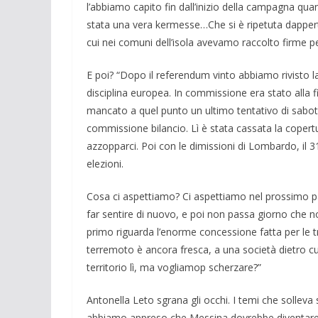
l’abbiamo capito fin dall’inizio della campagna quan
stata una vera kermesse…Che si è ripetuta dappertu
cui nei comuni dell’isola avevamo raccolto firme pe
E poi? “Dopo il referendum vinto abbiamo rivisto l
disciplina europea. In commissione era stato alla f
mancato a quel punto un ultimo tentativo di sabota
commissione bilancio. Lì è stata cassata la copertu
azzopparci. Poi con le dimissioni di Lombardo, il 31 
elezioni.
Cosa ci aspettiamo? Ci aspettiamo nel prossimo pa
far sentire di nuovo, e poi non passa giorno che no
primo riguarda l’enorme concessione fatta per le triv
terremoto è ancora fresca, a una società dietro cui 
territorio lì, ma vogliamop scherzare?”
Antonella Leto sgrana gli occhi. I temi che sollev
abbiamo appreso che Messina dovrebbe diventare il 