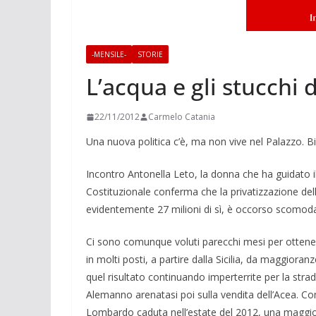
-MENSILE-
STORIE
L’acqua e gli stucchi 
22/11/2012
Carmelo Catania
Una nuova politica c’è, ma non vive nel Palaz­zo. 
Incontro Antonella Leto, la donna che ha guidato il 
Costitu­zionale conferma che la privatizzazione de
evidentemente 27 milio­ni di sì, è occorso scomod
Ci sono comunque voluti parecchi mesi per ottenere
in molti posti, a partire dalla Sicilia, da maggio­r
quel risultato continuando imperterrite per la str
Alemanno arenatasi poi sulla vendita dell’Acea. Com
Lombardo caduta nell’estate del 2012, una maggior