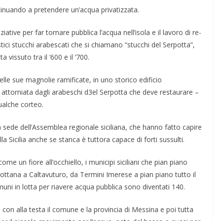
tinuando a pretendere un’acqua privatizzata.
ziative per far tornare pubbli­ca l’acqua nell’isola e il lavoro di re­
stici stucchi arabescati che si chiamano “stucchi del Serpotta”,
vissuto tra il ‘600 e il ‘700.
delle sue magnolie ramificate, in uno storico edificio
 – attor­niata dagli arabeschi d3el Serpotta che deve restaurare –
ualche corteo.
la sede dell’Assemblea regionale siciliana, che hanno fatto capire
 Sicilia anche se stanca è tuttora capace di forti sussulti.
e un fiore all’occhiello, i municipi siciliani che pian piano
ttana a Caltavuturo, da Termini Imerese a pian piano tutto il
comuni in lot­ta per riavere acqua pubblica sono diven­tati 140.
 con alla testa il comune e la provincia di Messina e poi tutta