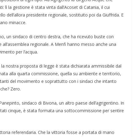
: lì la gestione è stata vinta dall’Acoset di Cata­nia, il cui
dell’allora presi­dente regionale, sostituito poi da Giuffri­da. E
evano minacce.
no, un sindaco di centro de­stra, che ha ricevuto buste con
one all’assemblea regionale. A Menfi hanno messo anche una
imento per l’acqua.
 la nostra proposta di legge è stata dichiarata ammissibile dal
nata alla quarta commissione, quella su ambiente e territorio,
ntanti del movimento e soprattutto con i sindaci che intanto
iche? Zero.
Panepinto, sindaco di Bivona, un altro paese dell’agrigentino. In
ntati cinque, è stata formata una sottocommissione per sentire
ittoria referendaria. Che la vittoria fosse a portata di mano