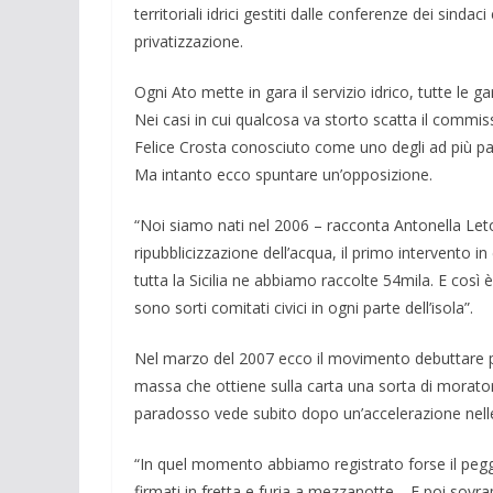
territoriali idrici ge­stiti dalle conferenze dei sindac
privatizzazione.
Ogni Ato mette in gara il servizio idri­co, tutte le 
Nei casi in cui qualcosa va storto scatta il commiss
Felice Crosta conosciuto come uno degli ad più paga
Ma intanto ecco spuntare un’opposizione.
“Noi siamo nati nel 2006 – racconta Antonella Leto
ripubbliciz­zazione dell’acqua, il primo intervento in
tutta la Sicilia ne abbiamo raccolte 54mila. E così 
sono sorti comitati civici in ogni parte dell’isola”.
Nel marzo del 2007 ecco il movimento debuttare pe
massa che ottiene sulla carta una sorta di morato
paradosso vede subito dopo un’accelerazione nelle 
“In quel momento abbiamo registrato forse il pegg
firmati in fretta e furia a mezzanotte… E poi so­vra