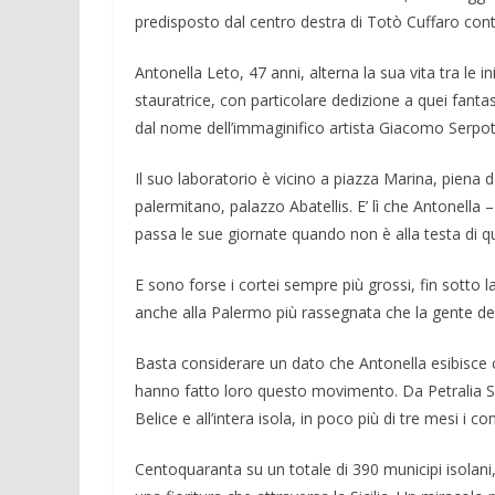
predisposto dal centro destra di Totò Cuffaro con
Antonella Leto, 47 anni, alterna la sua vita tra le ini
stauratrice, con particolare dedizione a quei fanta
dal nome dell’immaginifico artista Giacomo Serpotta 
Il suo laboratorio è vicino a piazza Ma­rina, piena 
palermitano, palaz­zo Abatellis. E’ lì che Antonella
passa le sue giornate quando non è alla testa di q
E sono forse i cortei sempre più grossi, fin sotto 
anche alla Palermo più rassegnata che la gente della
Basta considerare un dato che Antonella esibisce com
hanno fatto loro questo movimento. Da Petralia So
Belice e all’intera iso­la, in poco più di tre mesi i 
Centoquaranta su un totale di 390 muni­cipi isolani,