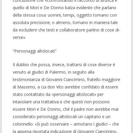
conclusione che «confrontando il rac­conto di Brusca e
quello di Mori e De Donno balza evidente che parlano
della stessa cosa: uomini, tempi, oggetto torna­no con
assoluta precisione; o alme­no, tor­nano in maniera tale
da escludere che testi e collaboratore parlino di cose di­
verse».
“Personaggi altolocati”
Il dubbio che possa, invece, trat­tarsi di cose diverse è
venuto ai giudici di Paler­mo, in seguito alla
testimonianza di Gio­vanni Ciancimino, fratello maggiore
di Massimo, a cui don Vito avrebbe confi­dato di essere
stato contattato da «person­aggi altolocati» per
intavolare una trattati­va e che questi non possono
essere Mori e De Donno, ché il padre non avreb­be mai
considerato personaggi alto­locati un capi­tano e un
colonnello: «Si può os­servare – annotano i giudici – che
la appe­na riporta­ta indicazione di Gio­vanni Cian­cimino,