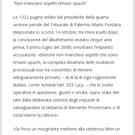
“Non mancano aspetti rimasti opachi”
Le 1322 pagine stilate dal presidente della quarta
sezione penale del Tribunale di Palermo Mario Fontana
(depositate lo scorso 14 ottobre, tre mesi esatti dopo
la conclusione del dibattimento iniziato cin­que anni
prima, il primo luglio del 2008) smontano l’impianto
accusatorio: «Ben­ché non manchino aspetti che sono
rima­sti opachi, la compiuta disamina delle risul­tanze
processuali non ha consentito di ri­tenere
adeguatamente provato – al di là di ogni ragionevole
dubbio, come richie­de l’art. 533 c.p.p. – che le scelte
operati­ve in questione, giuste o errate, siano sta­te det­
tate dalla deliberata volontà degli imputati di
salvaguardare la latitanza di Bernardo Provenzano o di
ostacolarne la cattura».
«Se fossi un insegnante metterei alla sentenza Mori un