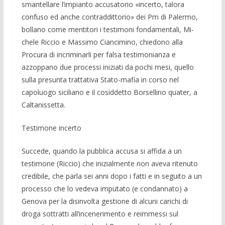
smantellare l’impianto accusato­rio «in­certo, talora
confuso ed anche contraddit­torio» dei Pm di Palermo,
bollano come mentito­ri i testimoni fon­damentali, Mi­
chele Riccio e Massimo Ciancimino, chiedo­no alla
Procura di incriminarli per fal­sa testimonianza e
azzoppano due pro­cessi iniziati da po­chi mesi, quello
sulla presunta trattati­va Stato-mafia in cor­so nel
capoluogo siciliano e il cosiddet­to Borsellino qua­ter, a
Caltanissetta.
Testimone incerto
Succe­de, quando la pubblica accusa si affida a un
testimone (Riccio) che inizial­mente non aveva ritenuto
credibile, che parla sei anni dopo i fatti e in seguito a un
pro­cesso che lo vedeva imputato (e con­dannato) a
Genova per la disinvolta ge­stione di alcuni carichi di
droga sottratti all’incenerimento e reimmessi sul