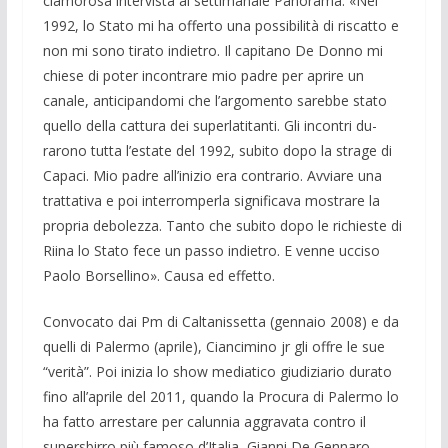
clamorosa intervista al setti­manale Panorama: «Nel
1992, lo Stato mi ha offerto una possibilità di ri­scatto e
non mi sono tirato indietro. Il ca­pitano De Donno mi
chiese di poter in­contrare mio padre per aprire un
canale, anticipandomi che l’argomento sarebbe stato
quello della cattura dei superlatitan­ti. Gli incontri du­
rarono tutta l’estate del 1992, subito dopo la strage di
Capaci. Mio padre all’inizio era contrario. Avvia­re una
trattativa e poi interromperla si­gnificava mostrare la
pro­pria debolezza. Tanto che subito dopo le richieste di
Rii­na lo Stato fece un passo indietro. E ven­ne ucciso
Paolo Borsellino». Causa ed effetto.
Convocato dai Pm di Caltanissetta (gen­naio 2008) e da
quelli di Palermo (aprile), Ciancimino jr gli offre le sue
“verità”. Poi inizia lo show mediatico giudiziario dura­to
fino all’aprile del 2011, quando la Pro­cura di Palermo lo
ha fatto arrestare per calunnia aggravata contro il
supersbirro più famoso d’Italia, Gianni De Gennaro,