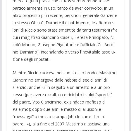
mercato (una prassi che al Ros sembrerebbe fosse
particolarmente in uso, tanto da aver coin­volto, in un
altro processo più recen­te, persino il generale Ganzer e
lo stesso Obi­nu). Durante il dibattimento, le affermaz­
ioni di Riccio sono state smentite da tanti testimoni (fra
cui i magistrati Gian­carlo Caselli, Teresa Principato, Ni­
colò Marino, Giuseppe Pignatone e l’uffi­ciale Cc. Anto­
nio Damiano), incanalandolo verso l’ine­vitabile assolu­
zione degli impu­tati.
Mentre Riccio cuoceva nel suo stesso brodo, Massimo
Ciancimino emergeva dalle nebbie di sedici anni di
silenzio, an­che lui in seguito a un arresto e a un pro­
cesso (per avere occultato e riciclato i sol­di “sporchi”
del padre, Vito Ciancimi­no, ex sindaco mafioso di
Palermo); dopo due anni e mezzo di allusioni e
“messaggi” a mezzo stampa («ho le carte di mio
padre…»), alla fine del 2007 Mas­simo ri­lasciava una