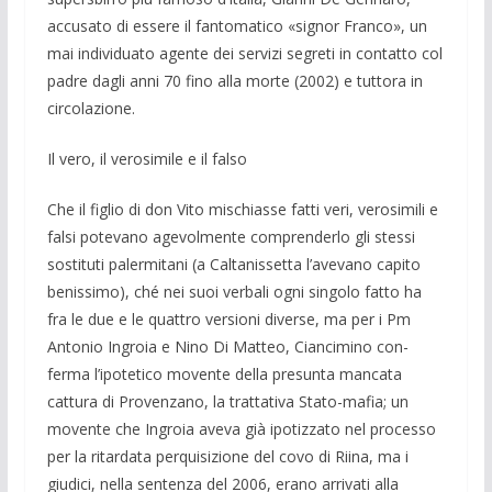
accusato di essere il fantomatico «signor Franco», un
mai in­dividuato agente dei servizi segreti in contatto col
padre dagli anni 70 fino alla morte (2002) e tuttora in
circolazione.
Il vero, il verosimile e il falso
Che il figlio di don Vito mischiasse fat­ti veri, verosimili e
falsi potevano agevolm­ente comprenderlo gli stessi
sostitu­ti pa­lermitani (a Caltanissetta l’avevano ca­pito
benissimo), ché nei suoi verbali ogni sin­golo fatto ha
fra le due e le quat­tro versio­ni diverse, ma per i Pm
Antonio In­groia e Nino Di Matteo, Ciancimino con­
ferma l’ipotetico movente della pre­sunta manca­ta
cattura di Provenzano, la tratta­tiva Stato-mafia; un
movente che Ingroia ave­va già ipotizzato nel processo
per la ritar­data perquisizione del covo di Riina, ma i
giudici, nella sentenza del 2006, erano ar­rivati alla