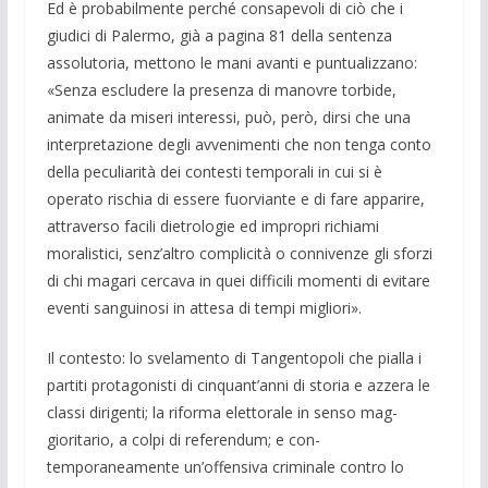
Ed è pro­babilmente perché consapevoli di ciò che i
giudici di Palermo, già a pagi­na 81 del­la sentenza
assolutoria, met­tono le mani avanti e puntualizzano:
«Sen­za escludere la presenza di manovre tor­bide,
animate da miseri interessi, può, però, dir­si che una
interpretazione degli avveni­menti che non tenga conto
della peculiarit­à dei contesti temporali in cui si è
operato ri­schia di essere fuorviante e di fare appa­rire,
attraverso facili dietrologie ed im­propri richiami
moralistici, senz’altro complicità o connivenze gli sforzi
di chi magari cercava in quei diffi­cili momenti di evitare
eventi sanguinosi in attesa di tempi migliori».
Il contesto: lo svelamento di Tangento­poli che pialla i
partiti protagonisti di cin­quant’anni di storia e azzera le
classi diri­genti; la riforma elettorale in senso mag­
gioritario, a colpi di referendum; e con­
temporaneamente un’offensiva crimi­nale contro lo