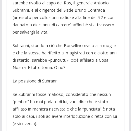
sarebbe rivolto al capo del Ros, il gene­rale Antonio
Subran­ni, e al di­rigente del Sisde Bruno Contra­da
(arresta­to per col­lusioni mafiose alla fine del ’92 e con­
dannato a dieci anni di carcere) affin­ché si attivassero
per salvar­gli la vita.
Sub­ranni, stando a ciò che Bor­sellino ri­velò alla moglie
e che la stessa ha riferito ai magistrati con diciotto anni
di ritardo, sa­rebbe «punciutu», cioè affi­liato a Cosa
Nostra. E tutto torna. O no?
La posizione di Subranni
Se Subranni fosse mafioso, considerato che nessun
“pentito” ha mai parlato di lui, vuol dire che è stato
affiliato in ma­niera riservata e che la “punciuta” è nota
solo ai capi, i soli ad avere interlocuzione diretta con lui
(e viceversa).