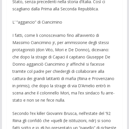
Stato, senza precedenti nella sto­ria d’Italia. Così ci
scagliano dal­la Prima alla Seconda Repubblica.
L’ “aggancio” di Ciancimino
I fatti, come li conoscevamo fino all’avvento di
Massimo Ciancimino jr, per ammissione degli stessi
protagonisti (don Vito, Mori e De Donno), dicevano:
che dopo la strage di Capaci il capitano Giu­seppe De
Donno agganciò Ciancimi­no jr affinché si facesse
tramite col padre per chiedergli di collaborare alla
cattura dei grandi latitanti di mafia (Riina e Provenzan­o
in primis); che dopo la strage di via D’Amelio entrò in
scena anche il colonn­ello Mori, ma l’ex sindaco fu arre­
stato e non se ne fece nulla.
Secondo l’ex killer Giovanni Brusca, nell’estate del ’92
Riina gli confidò che «quelli (le istituzioni, ndr) si sono
fatti sotto e io gli ho presentato un “papello” di richieste