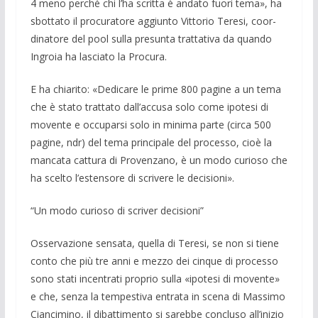
4 meno perché chi l’ha scritta è andato fuori tema», ha
sbottato il procuratore aggiunto Vittorio Teresi, coor­
dinatore del pool sulla presunta trat­tativa da quando
Ingroia ha lasciato la Procura.
E ha chiarito: «Dedicare le pri­me 800 pagine a un tema
che è stato trat­tato dall’accusa solo come ipotesi di
mo­vente e occuparsi solo in minima parte (circa 500
pagine, ndr) del tema princi­pale del pro­cesso, cioè la
mancata cattura di Proven­zano, è un modo curioso che
ha scelto l’estensore di scrivere le decisioni».
“Un modo curioso di scriver decisioni”
Osservazione sensata, quella di Teresi, se non si tiene
conto che più tre anni e mezzo dei cinque di processo
sono stati incentrati proprio sulla «ipotesi di moven­te»
e che, senza la tempestiva en­trata in scena di Massimo
Ciancimino, il dibatti­mento si sarebbe concluso all’ini­zio