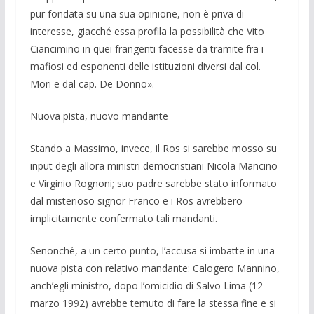
pur fondata su una sua opinione, non è priva di
interesse, giacché essa pro­fila la possibilità che Vito
Ciancimino in quei frangenti facesse da tramite fra i
ma­fiosi ed esponenti del­le istituzioni diversi dal col.
Mori e dal cap. De Donno».
Nuova pista, nuovo mandante
Stando a Massimo, invece, il Ros si sa­rebbe mosso su
input degli allora ministri democristiani Nicola Mancino
e Virginio Rognoni; suo padre sarebbe stato infor­mato
dal misterioso signor Franco e i Ros avrebbero
implicitamente conferma­to tali mandanti.
Senonché, a un certo punto, l’accusa si imbatte in una
nuova pista con relativo mandante: Calogero Mannino,
anch’egli ministro, dopo l’omi­cidio di Sal­vo Lima (12
marzo 1992) avrebbe temuto di fare la stessa fine e si