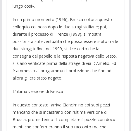
lungo così».
In un primo mo­mento (1996), Brusca colloca questo
col­loquio col boss dopo le due stragi sicilia­ne; poi,
durante il proces­so di Firenze (1998), si mostra
possibilista sull’eventual­ità che possa essere stato tra le
due stragi; infine, nel 1999, si dice cer­to che la
consegna del papello e la rispo­sta ne­gativa dello Stato,
si siano verificate pri­ma della strage di via D’Amelio. Ed
è ammesso al programma di protezione che fino ad
allora gli era stato negato.
L’ultima versione di Brusca
In questo contesto, arriva Ciancimino coi suoi pezzi
mancanti che si incastrano con l’ultima versione di
Brusca, promet­tendo di completare il puzzle con docu­
menti che confermeranno il suo racconto ma che