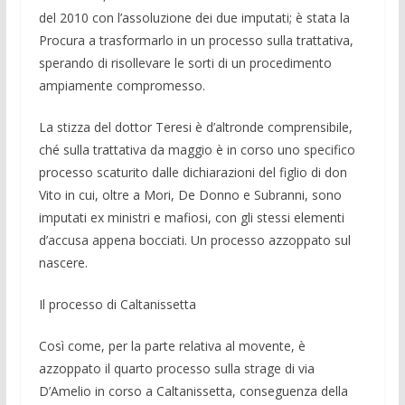
del 2010 con l’assoluzione dei due imputati; è stata la
Procura a trasformarlo in un pro­cesso sulla trattativa,
sperando di risolle­vare le sorti di un procedimento
ampia­mente compromesso.
La stizza del dottor Teresi è d’altronde comprensibile,
ché sulla trattativa da mag­gio è in corso uno specifico
processo sca­turito dalle di­chiarazioni del figlio di don
Vito in cui, oltre a Mori, De Donno e Sub­ranni, sono
imputati ex ministri e mafiosi, con gli stessi elementi
d’accusa appena bocciati. Un processo azzoppato sul
na­scere.
Il processo di Caltanissetta
Così come, per la parte relativa al mo­vente, è
azzoppato il quarto processo sul­la strage di via
D’Amelio in corso a Calta­nissetta, conseguenza della