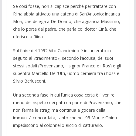
Se così fos­se, non si capisce perché per trattare con
Riina abbia attivato una cate­na di San’Antonio: incari­ca
Mori, che de­lega a De Donno, che ag­gancia Massimo,
che lo porta dal padre, che parla col dottor Cinà, che
riferisce a Riina.
Sul finire del 1992 Vito Ciancimino è incarcerato in
seguito al «tradimento», se­condo l’accusa, dei suoi
stessi sodali (Pro­venzano, il signor Franco e i Ros) e gli
su­bentra Marcello Dell’Utri, uomo cerniera tra i boss e
Silvio Berlusconi.
Una secon­da fase in cui l’unica cosa certa è il venire
meno del rispetto dei patti da parte di Pro­venzano, che
non ferma le stragi ma con­tinua a godere della
immunit­à concordata, tanto che nel ’95 Mori e Obinu
impedisco­no al colonnello Riccio di catturarlo.