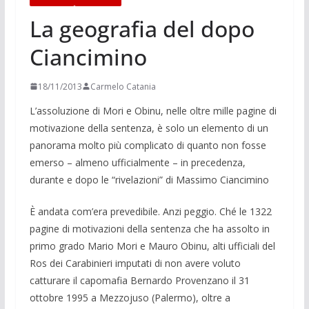
La geografia del dopo
Ciancimino
18/11/2013
Carmelo Catania
L’assoluzione di Mori e Obinu, nelle oltre mille pagine di
motivazione della sentenza, è solo un elemento di un
pa­norama molto più com­plicato di quanto non fosse
emerso – almeno uffi­cialmente – in pre­cedenza,
durante e dopo le “rivelazioni” di Massimo Ciancimino
È andata com’era prevedibile. Anzi peggio. Ché le 1322
pagine di motiva­zioni della sentenza che ha assolto in
primo grado Mario Mori e Mauro Obi­nu, alti ufficiali del
Ros dei Cara­binieri imputati di non avere voluto
catturare il capoma­fia Bernardo Pro­venzano il 31
ottobre 1995 a Mezzoju­so (Palermo), oltre a