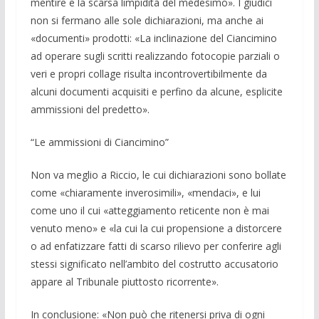
mentire e la scarsa limpidi­tà del mede­simo». I giudici
non si ferma­no alle sole dichiarazioni, ma anche ai
«documenti» prodotti: «La inclinazione del Ciancimino
ad operare sugli scritti realizzando fotoco­pie parziali o
veri e propri collage risulta incontrovertibil­mente da
alcuni documen­ti acquisiti e perfino da alcune, esplicite
am­missioni del predetto».
“Le ammissioni di Ciancimino”
Non va meglio a Riccio, le cui dichiara­zioni sono bollate
come «chiara­mente in­verosimili», «mendaci», e lui
come uno il cui «atteggiamento reticente non è mai
venuto meno» e «la cui la cui pro­pensione a distorcere
o ad enfatizzare fatti di scarso rilievo per conferire agli
stessi significato nell’ambito del costrutto accusatorio
appa­re al Tribunale piuttosto ricorrente».
In conclusione: «Non può che ritenersi priva di ogni