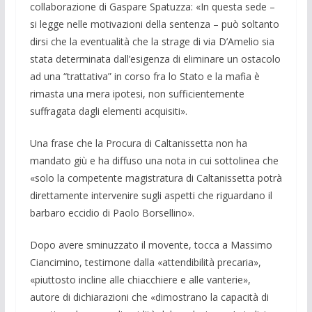
collabora­zione di Gaspare Spatuzza: «In questa sede –
si legge nelle motivazioni della sentenza – può soltanto
dirsi che la even­tualità che la strage di via D’Amelio sia
stata determi­nata dall’esigenza di elimi­nare un ostacolo
ad una “trattativa” in corso fra lo Stato e la mafia è
rimasta una mera ipotesi, non sufficientemente
suffragata dagli elementi acquisiti».
Una frase che la Procura di Caltanisset­ta non ha
mandato giù e ha dif­fuso una nota in cui sottolinea che
«solo la compe­tente magistratura di Caltanisset­ta potrà
diret­tamente intervenire sugli aspetti che ri­guardano il
barbaro eccidio di Paolo Bor­sellino».
Dopo avere sminuzzato il movente, toc­ca a Massimo
Ciancimino, testimone dalla «attendibilità precaria»,
«piuttosto incline alle chiacchiere e alle vanterie»,
autore di dichiarazioni che «dimostrano la capacità di