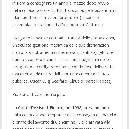
inizierà a consegnare un anno e mezzo dopo l’avvio
della collaborazione, tutti in fotocopia, perlopiù anonimi
(dun­que di nessun valore probatorio) e spesso
assemblati o manipolati all’occorrenza. Cartaccia.
Malgrado la palese contraddit­torietà delle propalazioni,
un’oculata ge­stione mediatica delle sue dichiarazioni
provoca smottamenti di memoria in tanti soggetti che
hanno ricoperto incarichi isti­tuzionali negli anni delle
stragi, fino a configurare una seconda fase della tratta­
tiva diretta addirittura dall’allora Presiden­te della Re­
pubblica, Oscar Luigi Scalfaro (Claudio Martelli docet).
Più Stato di così, non si può.
La Corte d’Assise di Firenze, nel 1998, prescindendo
dalla collocazione temporal­e della consegna del papello
e prima dell’avvento di Ciancimino jr, era arriva­ta alla