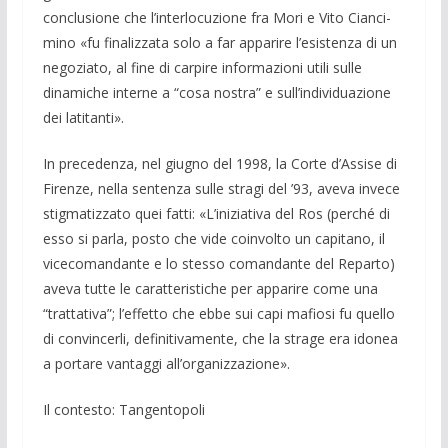
conclusione che l’inter­locuzione fra Mori e Vito Cianci­
mino «fu finalizzata solo a far apparire l’esistenza di un
nego­ziato, al fine di car­pire infor­mazioni utili sulle
dinamiche interne a “cosa nostra” e sull’individua­zione
dei latitanti».
In precedenza, nel giugno del 1998, la Corte d’Assise di
Fi­renze, nella sentenza sulle stragi del ’93, aveva in­vece
stigma­tizzato quei fatti: «L’iniziati­va del Ros (perché di
esso si parla, po­sto che vide coinvolto un ca­pitano, il
vice­comandante e lo stesso co­mandante del Reparto)
ave­va tutte le ca­ratteristiche per apparire come una
“trat­tativa”; l’effetto che ebbe sui capi mafio­si fu quello
di con­vincerli, definiti­vamente, che la strage era idonea
a porta­re vantaggi all’organizza­zione».
Il contesto: Tangentopoli