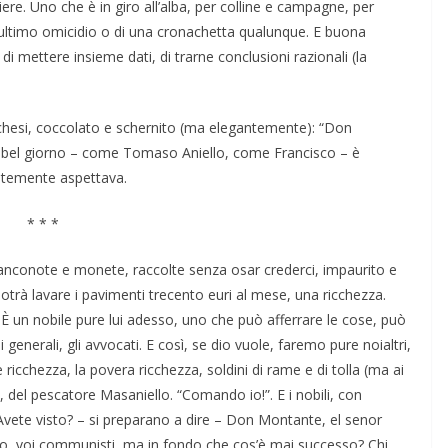
ere. Uno che è in giro all’alba, per colline e campagne, per
ell’ultimo omicidio o di una cronachetta qualunque. E buona
di mettere insieme dati, di trarne conclusioni razionali (la
rchesi, coccolato e schernito (ma elegantemente): “Don
 un bel giorno – come Tomaso Aniello, come Francisco – è
entemente aspettava.
* * *
, banconote e monete, raccolte senza osar crederci, impaurito e
 Potrà lavare i pavimenti trecento euri al mese, una ricchezza.
 È un nobile pure lui adesso, uno che può afferrare le cose, può
 i generali, gli avvocati. E così, se dio vuole, faremo pure noialtri,
e ricchezza, la povera ricchezza, soldini di rame e di tolla (ma ai
del pescatore Masaniello. “Comando io!”. E i nobili, con
Avete visto? – si preparano a dire – Don Montante, el senor
oro, voi communisti, ma in fondo che cos’è mai successo? Chi