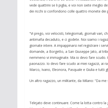
vede quattrini se li piglia, e voi non siete meglio deg
dei ricchi si confondono colle quattro monete dei p
“Vi prego, voi velocisti, telegiornali, giornali vari,
antimafia decaduto, e ci godete. Noi siamo i ragazz
giornate intere. A impappinarsi nel registrare i ser
domande, a Borgetto, a San Giuseppe Jato, al tribun
nemmeno vi immaginate. Ma io devo fare scudo. Con
paonazzo. Io devo fare scudo ai miei ragazzi, ai ra
Marco, Ivano, Eleonora, Pasquale e Giulia e tutti gli 
Un altro ragazzo, un militante, da Milano: “Da me 
Telejato deve continuare. Come la lotta contro la g