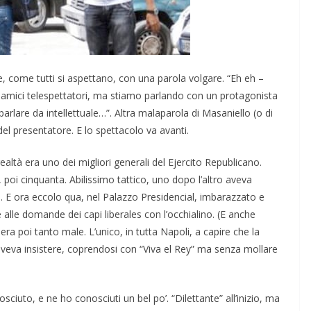
e, come tutti si aspettano, con una parola volgare. “Eh eh –
, amici telespettatori, ma stiamo parlando con un protagonista
arlare da intellettuale…”. Altra malaparola di Masaniello (o di
del presentatore. E lo spettacolo va avanti.
altà era uno dei migliori generali del Ejercito Republicano.
poi cinquanta. Abilissimo tattico, uno dopo l’altro aveva
te. E ora eccolo qua, nel Palazzo Presidencial, imbarazzato e
e alle domande dei capi liberales con l’occhialino. (E anche
ra poi tanto male. L’unico, in tutta Napoli, a capire che la
 doveva insistere, coprendosi con “Viva el Rey” ma senza mollare
sciuto, e ne ho conosciuti un bel po’. “Dilettante” all’inizio, ma