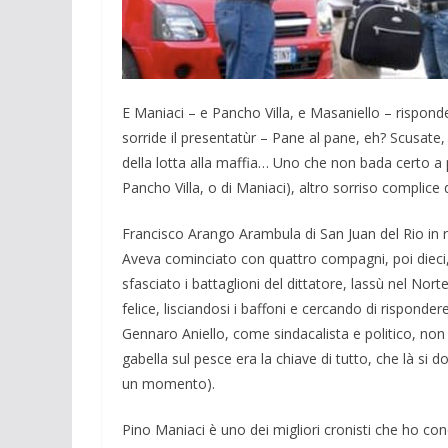
E Maniaci – e Pancho Villa, e Masaniello – rispond
sorride il presentatùr – Pane al pane, eh? Scusate
della lotta alla maffia… Uno che non bada certo a p
Pancho Villa, o di Maniaci), altro sorriso complice 
Francisco Arango Arambula di San Juan del Rio in re
Aveva cominciato con quattro compagni, poi dieci, 
sfasciato i battaglioni del dittatore, lassù nel Nor
felice, lisciandosi i baffoni e cercando di risponder
Gennaro Aniello, come sindacalista e politico, non e
gabella sul pesce era la chiave di tutto, che là si
un momento).
Pino Maniaci è uno dei migliori cronisti che ho cono