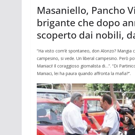
Masaniello, Pancho Vil
brigante che dopo anni
scoperto dai nobili, da
“Ha visto com’è spontaneo, don Alonzo? Mangia co
campesino, si vede. Un liberal campesino. Però pot
Maniaci! Il coraggioso giornalista di…”. “Di Partinico
Maniaci, lei ha paura quando affronta la mafia?”.