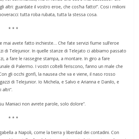
li altri: guardate il vostro eroe, che cos’ha fatto!”. Cosi i milioni
overacci: tutta roba rubata, tutta la stessa cosa.
* * *
 che mai avete fatto inchieste… Che fate servizi fiume sull’eroe
i di Telejunior. In quelle stanze di Telejato ci abbiamo passato
vizi, a fare le rassegne stampa, a montare. In giro a fare
ale di Palermo. I vostri coltelli feriscono, fanno un male che
 gli occhi gonfi, la nausea che va e viene, il naso rosso
gazzi di Telejunior. Io Michela, e Salvo e Arianna e Danilo, e
altri”.
su Maniaci non avrete parole, solo dolore”.
* * *
abella a Napoli, come la tierra y liberdad dei contadini. Con