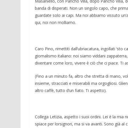
Masaniello, con Pancho Villa, dopo Pancho Villa, 
banda di disperati. Non un singolo capo, che prima o
guardate solo ai capi. Ma noi abbiamo vissuto un’a
qui, noi non molliamo.
Caro Pino, rimettiti dall’ubriacatura, ingollati ‘sto c
giornalismo italiano: noi siamo viddani zappaterr
diventare come loro, vivere è ciò che ci piace. Ti a
(Fino a un minuto fa, altro che stretta di mano, v
insieme, stracciati e miserabili ma orgogliosi. Gli
altro caffè, tutto d’un fiato. Ti aspetto).
Collega Letizia, aspetto i suoi ordini. Lei è la mia 
spiace per lorsignori, ma si va avanti. Sono già al