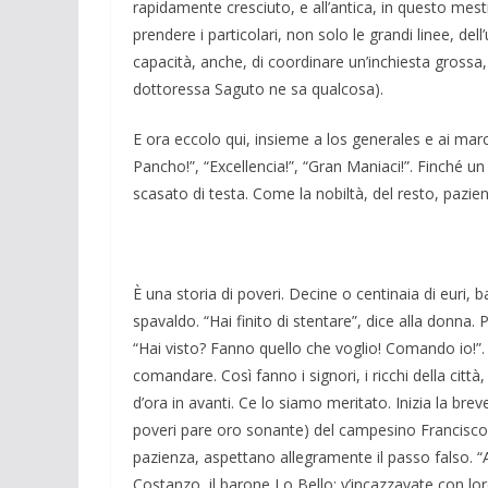
rapidamente cresciuto, e all’antica, in questo mesti
prendere i particolari, non solo le grandi linee, d
capacità, anche, di coordinare un’inchiesta grossa, 
dottoressa Saguto ne sa qualcosa).
E ora eccolo qui, insieme a los generales e ai ma
Pancho!”, “Excellencia!”, “Gran Maniaci!”. Finché
scasato di testa. Come la nobiltà, del resto, pazi
È una storia di poveri. Decine o centinaia di euri
spavaldo. “Hai finito di stentare”, dice alla donna.
“Hai visto? Fanno quello che voglio! Comando io!”.
comandare. Così fanno i signori, i ricchi della città,
d’ora in avanti. Ce lo siamo meritato. Inizia la brev
poveri pare oro sonante) del campesino Francisco, 
pazienza, aspettano allegramente il passo falso. “
Costanzo, il barone Lo Bello: v’incazzavate con l