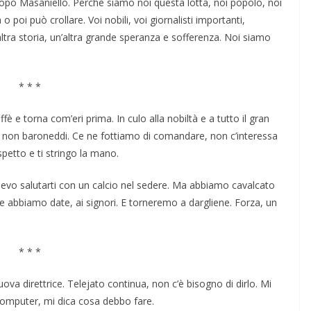
dopo Masaniello. Perché siamo noi questa lotta, noi popolo, noi
 poi può crollare. Voi nobili, voi giornalisti importanti,
ltra storia, un’altra grande speranza e sofferenza. Noi siamo
* * *
affè e torna com’eri prima. In culo alla nobiltà e a tutto il gran
a, non baroneddi. Ce ne fottiamo di comandare, non c’interessa
spetto e ti stringo la mano.
olevo salutarti con un calcio nel sedere. Ma abbiamo cavalcato
ene abbiamo date, ai signori. E torneremo a dargliene. Forza, un
* * *
nuova direttrice. Telejato continua, non c’è bisogno di dirlo. Mi
 computer, mi dica cosa debbo fare.