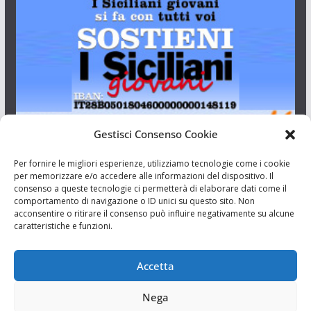
Gestisci Consenso Cookie
I Siciliani Giovani
Per fornire le migliori esperienze, utilizziamo tecnologie come i cookie
per memorizzare e/o accedere alle informazioni del dispositivo. Il
consenso a queste tecnologie ci permetterà di elaborare dati come il
Aut. del tribunale di Catania n.23/2011 del 20/09/2011 Dir.
comportamento di navigazione o ID unici su questo sito. Non
Resp. Riccardo Orioles.
acconsentire o ritirare il consenso può influire negativamente su alcune
caratteristiche e funzioni.
Informativa privacy
Associazione Culturale I Siciliani Giovani
Accetta
via Randazzo 27 Catania
Nega