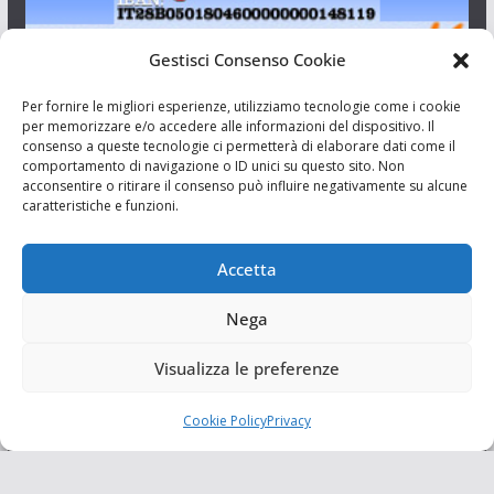
Gestisci Consenso Cookie
I Siciliani Giovani
Per fornire le migliori esperienze, utilizziamo tecnologie come i cookie
per memorizzare e/o accedere alle informazioni del dispositivo. Il
consenso a queste tecnologie ci permetterà di elaborare dati come il
Aut. del tribunale di Catania n.23/2011 del 20/09/2011 Dir.
comportamento di navigazione o ID unici su questo sito. Non
Resp. Riccardo Orioles.
acconsentire o ritirare il consenso può influire negativamente su alcune
caratteristiche e funzioni.
Informativa privacy
Associazione Culturale I Siciliani Giovani
Accetta
via Randazzo 27 Catania
Nega
Visualizza le preferenze
Cookie Policy
Privacy
Copyright © 2026
I Siciliani Giovani
. Tutti i diritti riservati.
Tema:
ColorMag
di ThemeGrill. Powered by
WordPress
.