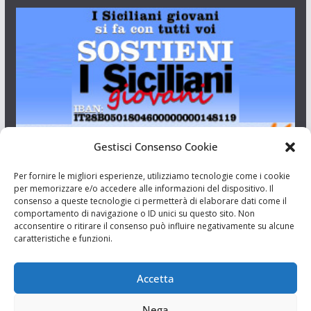
Gestisci Consenso Cookie
I Siciliani Giovani
Per fornire le migliori esperienze, utilizziamo tecnologie come i cookie
per memorizzare e/o accedere alle informazioni del dispositivo. Il
consenso a queste tecnologie ci permetterà di elaborare dati come il
Aut. del tribunale di Catania n.23/2011 del 20/09/2011 Dir.
comportamento di navigazione o ID unici su questo sito. Non
Resp. Riccardo Orioles.
acconsentire o ritirare il consenso può influire negativamente su alcune
caratteristiche e funzioni.
Informativa privacy
Associazione Culturale I Siciliani Giovani
Accetta
via Randazzo 27 Catania
Nega