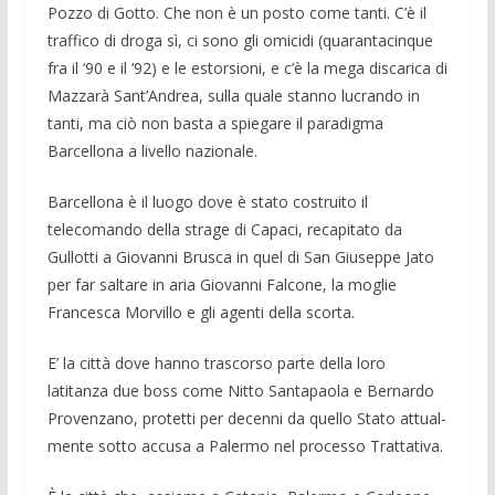
Pozzo di Gotto. Che non è un posto come tanti. C’è il
traf­fico di droga sì, ci sono gli omicidi (qua­rantacinque
fra il ‘90 e il ‘92) e le estor­sioni, e c’è la mega discarica di
Mazzarà Sant’Andrea, sulla quale stanno lucrando in
tanti, ma ciò non basta a spiegare il pa­radigma
Barcellona a livello nazionale.
Barcellona è il luogo dove è stato co­struito il
telecomando della strage di Ca­paci, recapitato da
Gullotti a Giovanni Brusca in quel di San Giuseppe Jato
per far saltare in aria Giovanni Falcone, la moglie
Francesca Morvillo e gli agenti della scorta.
E’ la città dove hanno tra­scorso parte della loro
latitanza due boss come Nitto Santapaola e Bernardo
Pro­venzano, pro­tetti per decenni da quello Stato attual­
mente sotto accusa a Palermo nel proces­so Trattativa.