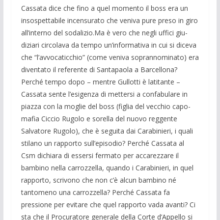
Cassata dice che fino a quel momento il boss era un
insospettabile incensurato che veniva pure preso in giro
all’interno del sodalizio.Ma è vero che negli uffici giu­
diziari circolava da tempo un’informativa in cui si diceva
che “l’avvocaticchio” (come veniva soprannominato) era
diven­tato il referente di Santapaola a Barcello­na?
Perché tempo dopo – mentre Gullotti è latitante –
Cassata sente l’esigenza di mettersi a confabulare in
piazza con la moglie del boss (figlia del vecchio capo­
mafia Ciccio Rugolo e sorella del nuovo reggente
Salvatore Rugolo), che è seguita dai Carabinieri, i quali
stilano un rapporto sull’episodio? Perché Cassata al
Csm di­chiara di essersi fermato per accarezzare il
bambino nella carrozzella, quando i Cara­binieri, in quel
rapporto, scrivono che non c’è alcun bambino né
tantomeno una car­rozzella? Perché Cassata fa
pressione per evitare che quel rapporto vada avanti? Ci
sta che il Procuratore generale della Corte d’Appello si