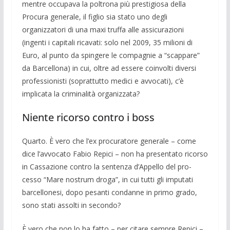
mentre occupava la poltrona più prestigiosa della
Procura generale, il figlio sia stato uno degli
organizzatori di una maxi truffa alle assicurazioni
(ingenti i capitali ricavati: solo nel 2009, 35 milio­ni di
Euro, al punto da spingere le compa­gnie a “scappare”
da Barcellona) in cui, oltre ad essere coinvolti diversi
professio­nisti (soprattutto medici e avvocati), c’è
implicata la criminalità organizzata?
Niente ricorso contro i boss
Quarto. È vero che l’ex procuratore ge­nerale – come
dice l’avvocato Fabio Repi­ci – non ha presentato ricorso
in Cassazio­ne contro la sentenza d’Appello del pro­
cesso “Mare nostrum droga”, in cui tutti gli imputati
barcellonesi, dopo pesanti condanne in primo grado,
sono stati assol­ti in secondo?
È vero che non lo ha fatto – per citare sempre Repici –