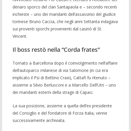
denaro sporco del clan San­tapaola e – secondo recenti
inchieste – uno dei mandanti dell’assassinio del giu­dice
torinese Bruno Caccia, che negli anni Settanta indagava
sui proventi sporchi provenienti dal casinò di St.
Vincent.
Il boss restò nella “Corda frates”
Tor­nato a Barcellona dopo il coinvolgi­mento nell’affaire
dell’autoparco milanese di via Salomone (in cui era
implicato il Psi di Bettino Craxi), Cattafi fu ritenuto –
assie­me a Silvio Berlusconi e a Marcello Dell’Utri – uno
dei mandanti esterni della strage di Capaci.
La sua posizione, assie­me a quella dell’ex presidente
del Consi­glio e del fon­datore di Forza Italia, venne
successiva­mente archiviata.