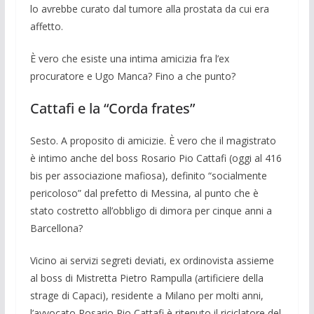
lo avreb­be curato dal tumore alla prostata da cui era
affetto.
È vero che esiste una intima amicizia fra l’ex
procuratore e Ugo Manca? Fino a che punto?
Cattafi e la “Corda frates”
Sesto. A proposito di amicizie. È vero che il magistrato
è intimo anche del boss Rosario Pio Cattafi (oggi al 416
bis per associazione mafiosa), definito “social­mente
pericoloso” dal prefetto di Messina, al punto che è
stato costretto all’obbligo di dimora per cinque anni a
Barcellona?
Vicino ai servizi segreti deviati, ex ordi­novista assieme
al boss di Mistretta Pietro Rampulla (artificiere della
strage di Capa­ci), residente a Milano per molti anni,
l’avvocato Rosario Pio Cattafi è ritenuto il riciclatore del