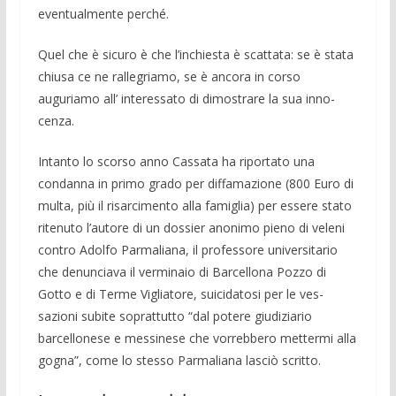
eventualmente perché.
Quel che è sicuro è che l’inchiesta è scat­tata: se è stata
chiusa ce ne rallegria­mo, se è ancora in corso
auguriamo all’ interessa­to di dimostrare la sua inno­
cenza.
Intanto lo scorso anno Cassata ha ripor­tato una
condanna in primo grado per dif­famazione (800 Euro di
multa, più il risar­cimento alla famiglia) per essere stato
ri­tenuto l’autore di un dossier anonimo pie­no di veleni
contro Adolfo Parmaliana, il professore universitario
che denunciava il verminaio di Barcellona Pozzo di
Gotto e di Terme Vigliatore, suicidatosi per le ves­
sazioni subite soprattutto “dal potere giu­diziario
barcellonese e messinese che vor­rebbero mettermi alla
gogna”, come lo stesso Parmaliana lasciò scritto.