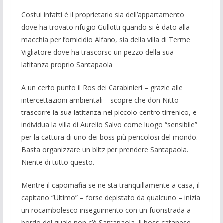
Costui infatti è il proprietario sia dell’appartamento
dove ha trovato rifugio Gullotti quando si è dato alla
macchia per l’omicidio Alfano, sia della villa di Terme
Vigliatore dove ha trascorso un pezzo del­la sua
latitanza proprio Santapaola
A un certo punto il Ros dei Carabinieri – grazie alle
intercettazioni ambientali – scopre che don Nitto
trascorre la sua latitanza nel piccolo centro tirrenico, e
individua la vil­la di Aurelio Salvo come luogo “sensibile”
per la cattura di uno dei boss più pericolosi del mondo.
Basta organiz­zare un blitz per prendere Santapaola.
Niente di tutto questo.
Mentre il capoma­fia se ne sta tranquillamente a casa, il
ca­pitano “Ultimo” – forse depistato da qual­cuno – inizia
un rocambolesco insegui­mento con un fuoristrada a
bordo del qua­le non c’è Santapaola. Il boss catanese