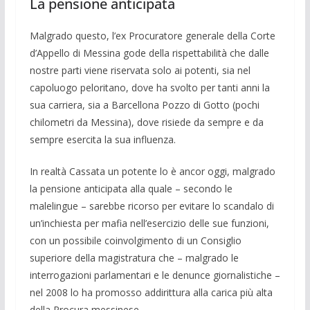
La pensione anticipata
Malgrado questo, l’ex Procuratore ge­nerale della Corte
d’Appello di Messina gode della rispettabilità che dalle
nostre parti viene riservata solo ai potenti, sia nel
capoluogo peloritano, dove ha svolto per tanti anni la
sua carriera, sia a Barcellona Pozzo di Gotto (pochi
chilometri da Mes­sina), dove risiede da sempre e da
sempre esercita la sua influenza.
In realtà Cassata un potente lo è ancor oggi, malgrado
la pensione anticipata alla quale – secondo le
malelingue – sarebbe ricorso per evitare lo scandalo di
un’inchiesta per mafia nell’esercizio delle sue funzioni,
con un possibile coinvolgi­mento di un Consiglio
superiore della ma­gistratura che – malgrado le
interrogazio­ni parlamentari e le denunce giornalisti­che –
nel 2008 lo ha promosso addirittura alla carica più alta
della Procura messine­se.