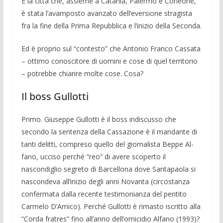
È la città che, as­sieme a Catania, Paler­mo e Corleone,
è stata l’avamposto avan­zato dell’eversione stragista
fra la fine della Prima Repubbli­ca e l’inizio della Se­conda.
Ed è proprio sul “contesto” che Antonio Franco Cassata
– ottimo conoscitore di uomini e cose di quel territorio
– potrebbe chiarire molte cose. Cosa?
Il boss Gullotti
Primo. Giuseppe Gullotti è il boss indi­scusso che
secondo la sentenza della Cas­sazione è il mandante di
tanti delitti, com­preso quello del giornalista Beppe Al­
fano, ucciso perché “reo” di avere scoper­to il
nascondiglio segreto di Barcellona dove Santapaola si
nascondeva all’inizio degli anni Novanta (circostanza
confer­mata dal­la recente testimonianza del pen­tito
Carmelo D’Amico). Perché Gullotti è rimasto iscritto alla
“Corda fratres” fino all’anno dell’omicidio Alfano (1993)?