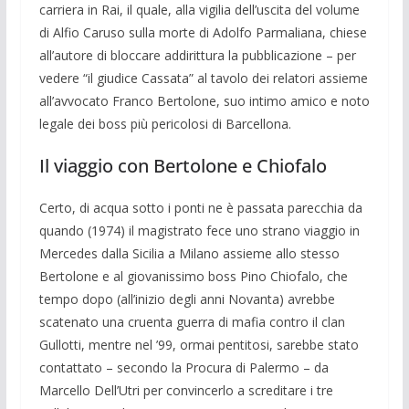
carriera in Rai, il quale, alla vigilia dell’uscita del volume
di Alfio Caruso sulla morte di Adolfo Par­maliana, chiese
all’autore di bloccare ad­dirittura la pubblicazione – per
vedere “il giudice Cassata” al tavolo dei relatori as­sieme
all’avvocato Franco Bertolone, suo intimo amico e noto
legale dei boss più pericolosi di Barcellona.
Il viaggio con Bertolone e Chiofalo
Certo, di acqua sotto i ponti ne è passata parecchia da
quando (1974) il magistrato fece uno strano viaggio in
Mercedes dalla Sicilia a Milano assieme allo stesso
Berto­lone e al giovanissimo boss Pino Chiofa­lo, che
tempo dopo (all’inizio degli anni Novanta) avrebbe
scatenato una cruenta guerra di mafia contro il clan
Gullotti, mentre nel ’99, ormai pentitosi, sarebbe stato
contattato – secondo la Procura di Palermo – da
Marcello Dell’Utri per con­vincerlo a screditare i tre