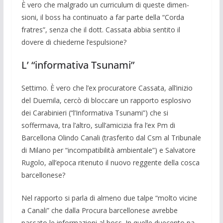
È vero che malgrado un curriculum di queste dimen­
sioni, il boss ha continuato a far parte del­la “Corda
fratres”, senza che il dott. Cas­sata abbia sentito il
dovere di chiederne l’espulsione?
L’ “informativa Tsunami”
Settimo. È vero che l’ex procuratore Cassata, all’inizio
del Duemila, cercò di bloccare un rapporto esplosivo
dei Cara­binieri (“l’Informativa Tsunami”) che si
soffermava, tra l’altro, sull’amicizia fra l’ex Pm di
Barcellona Olindo Canali (tra­sferito dal Csm al Tribunale
di Milano per “incompatibilità ambientale”) e Salvatore
Rugolo, all’epoca ritenuto il nuovo reg­gente della cosca
barcellonese?
Nel rap­porto si parla di almeno due tal­pe “molto vicine
a Canali” che dalla Pro­cura barcel­lonese avrebbe
passato le in­formazioni al boss. In quelle duecento pa­