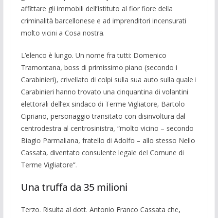
affittare gli immobili dell’Istituto al fior fiore della
criminalità barcellonese e ad imprenditori incensurati
molto vicini a Cosa nostra.
L’elenco è lungo. Un nome fra tutti: Do­menico
Tramontana, boss di primissi­mo piano (secondo i
Carabinieri), crivel­lato di colpi sulla sua auto sulla quale i
Carabi­nieri hanno trovato una cinquantina di vo­lantini
elettorali dell’ex sindaco di Terme Vigliatore, Bartolo
Cipriano, per­sonaggio transitato con disinvoltura dal
centrode­stra al centrosinistra, “molto vici­no – se­condo
Biagio Parmaliana, fratello di Adolfo – allo stesso Nello
Cassata, di­ventato consulente legale del Comune di
Ter­me Vigliatore”.
Una truffa da 35 milioni
Terzo. Risulta al dott. Antonio Franco Cassata che,