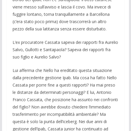
viene messo sull’avviso e lascia il covo. Ma invece di
fuggire lontano, torna tran­quillamente a Barcellona
(c’era stato poco prima) dove trascorrerà un altro
pezzo della sua latitanza senza essere disturbato.
L’ex procuratore Cassata sapeva dei rap­porti fra Aurelio
Salvo, Gullotti e Santa­paola? Sapeva dei rapporti fra
suo figlio e Aurelio Salvo?
Lui afferma che Nello ha ereditato que­sta situazione
dalla preceden­te gestione Ipab. Ma cosa ha fatto Nello
Cassata per porre fine a questi rapporti? Ha mai preso
le distanze da determinati personaggi? E lui, Antonio
Franco Cassata, che posizio­ne ha assunto nei confronti
del figlio? Non avrebbe dovuto chiedere l’immediato
trasferimento per incompatibilità ambien­tale? Ma
questa è solo la punta dell’ice­berg. Nei due anni di
gestione dell’Ipab, Cassata junior ha continuato ad