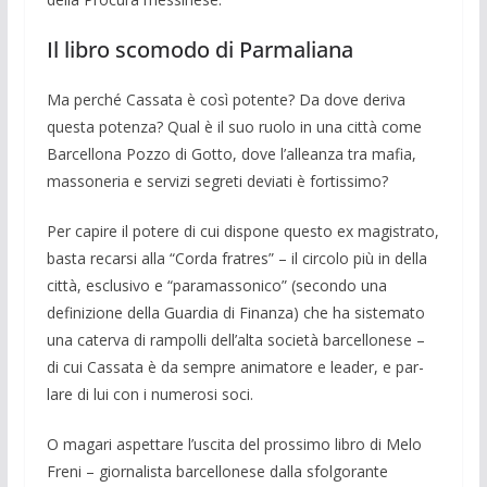
Il libro scomodo di Parmaliana
Ma perché Cassata è così potente? Da dove deriva
questa potenza? Qual è il suo ruolo in una città come
Barcellona Pozzo di Gotto, dove l’alleanza tra mafia,
mas­soneria e servizi segreti deviati è fortissi­mo?
Per capire il potere di cui dispone que­sto ex magistrato,
basta recarsi alla “Cor­da fratres” – il circolo più in della
città, esclusivo e “paramassonico” (secondo una
definizione della Guardia di Finanza) che ha sistemato
una caterva di rampolli dell’alta società barcellonese –
di cui Cas­sata è da sempre animatore e leader, e par­
lare di lui con i numerosi soci.
O magari aspettare l’uscita del prossimo libro di Melo
Freni – giornalista barcello­nese dalla sfolgorante