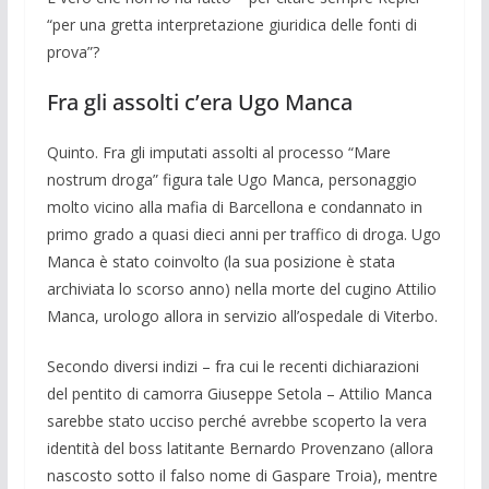
“per una gretta interpre­tazione giuridica delle fonti di
prova”?
Fra gli assolti c’era Ugo Manca
Quinto. Fra gli imputati assolti al pro­cesso “Mare
nostrum droga” figura tale Ugo Manca, personaggio
molto vicino alla mafia di Barcellona e condannato in
primo grado a quasi dieci anni per traffico di droga. Ugo
Manca è stato coinvolto (la sua posizione è stata
archiviata lo scorso anno) nella morte del cugino Attilio
Man­ca, urologo allora in servizio all’ospedale di Viterbo.
Secondo diversi indizi – fra cui le re­centi dichiarazioni
del pentito di camorra Giuseppe Setola – Attilio Manca
sarebbe stato ucciso perché avrebbe sco­perto la vera
identità del boss latitante Bernardo Provenzano (allora
nascosto sot­to il falso nome di Gaspare Troia), mentre