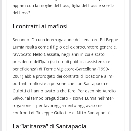
apparti con la moglie del boss, figlia del boss e sorella
del boss?
I contratti ai mafiosi
Secondo. Da una interrogazione del se­natore Pd Beppe
Lumia risulta come il fi­glio dell’ex procuratore generale,
l’avvo­cato Nello Cassata, negli anni in cui è sta­to
presidente dell’Ipab (Istituto di pubbli­ca assi­stenza e
beneficienza) di Terme Vi­gliatore-Barcellona (1999-
2001) abbia prorogato dei contratti di locazione a im­
portanti mafiosi e a persone che con San­tapaola e
Gullotti ci hanno avuto a che fare. Per esempio Aurelio
Salvo, “al tem­po pregiudicato – scrive Lumia nell’inter­
rogazione – per favoreggiamento aggrava­to nei
confronti di Giuseppe Gullotti e di Nitto Santapaola”.
La “latitanza” di Santapaola