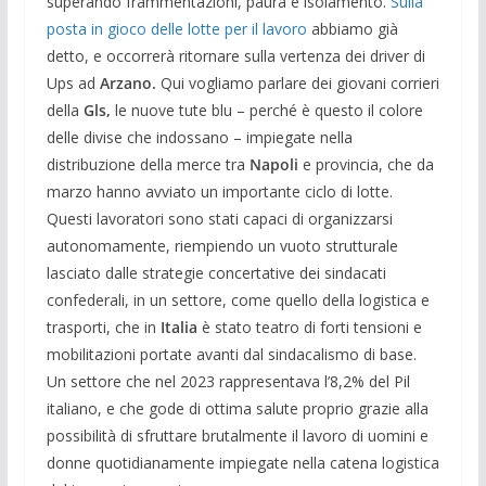
superando frammentazioni, paura e isolamento.
Sulla
posta in gioco delle lotte per il lavoro
abbiamo già
detto, e occorrerà ritornare sulla vertenza dei driver di
Ups ad
Arzano.
Qui vogliamo parlare dei giovani corrieri
della
Gls,
le nuove tute blu – perché è questo il colore
delle divise che indossano – impiegate nella
distribuzione della merce tra
Napoli
e provincia, che da
marzo hanno avviato un importante ciclo di lotte.
Questi lavoratori sono stati capaci di organizzarsi
autonomamente, riempiendo un vuoto strutturale
lasciato dalle strategie concertative dei sindacati
confederali, in un settore, come quello della logistica e
trasporti, che in
Italia
è stato teatro di forti tensioni e
mobilitazioni portate avanti dal sindacalismo di base.
Un settore che nel 2023 rappresentava l’8,2% del Pil
italiano, e che gode di ottima salute proprio grazie alla
possibilità di sfruttare brutalmente il lavoro di uomini e
donne quotidianamente impiegate nella catena logistica