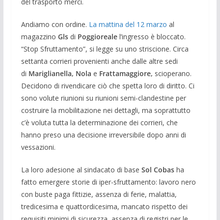
del trasporto merci.
Andiamo con ordine.
La mattina del 12 marzo
al
magazzino
Gls
di
Poggioreale
l’ingresso è bloccato.
“Stop Sfruttamento”, si legge su uno striscione. Circa
settanta corrieri provenienti anche dalle altre sedi
di
Mariglianella, Nola
e
Frattamaggiore,
scioperano.
Decidono di rivendicare ciò che spetta loro di diritto. Ci
sono volute riunioni su riunioni semi-clandestine per
costruire la mobilitazione nei dettagli, ma soprattutto
c’è voluta tutta la determinazione dei corrieri, che
hanno preso una decisione irreversibile dopo anni di
vessazioni.
La loro adesione al sindacato di base
Sol Cobas
ha
fatto emergere storie di iper-sfruttamento: lavoro nero
con buste paga fittizie, assenza di ferie, malattia,
tredicesima e quattordicesima, mancato rispetto dei
requisiti minimi di sicurezza, assenza di registri per le