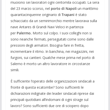
muoiono sei lavoratori ogni centomila occupati. La sera
del 23 marzo scorso, nel
porto di Napoli
un marittimo
quarantacinquenne originario di
Trapani
è stato
schiacciato da un semirimorchio mentre lavorava sulla
nave Antares di Grandi Navi Veloci in partenza
per
Palermo.
Morto sul colpo. I suoi colleghi non si
sono neanche fermati, perseguitati come sono dalle
pressioni degli armatori. Bisogna fare in fretta,
incrementare il ritmo. In banchina, nei magazzini, nei
furgoni, sui cantieri. Qualche mese prima nel porto di
Salerno è morto un altro lavoratore in circostanze
simili.
È sufficiente l’operato delle organizzazioni sindacali a
fronte di questa ecatombe? Sono sufficienti le
dichiarazioni indignate dei leader sindacali riprese dai
principali quotidiani all’indomani di ogni strage sul
lavoro? Sono sufficienti due ore di sciopero dopo