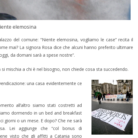
iente elemosina
 palazzo del comune: “Niente elemosina, vogliamo le case” recita il
Come mai? La signora Rosa dice che alcuni hanno preferito ultimare
o oggi, da domani sarà a spese nostre”.
 si mischia a chi è nel bisogno, non chiede cosa sta succedendo.
ivendicazione: una casa evidentemente ce
ento all’altro siamo stati costretti ad
tiamo dormendo in un bed and breakfast
ci giorni o un mese. E dopo? Che ne sarà
Rosa. Lei aggiunge che “col bonus di
e visto che gli affitti a Catania sono