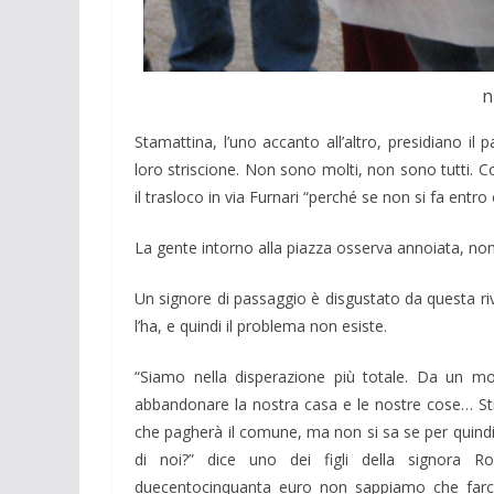
n
Stamattina, l’uno accanto all’altro, presidiano il
loro striscione. Non sono molti, non sono tutti. 
il trasloco in via Furnari “perché se non si fa entr
La gente intorno alla piazza osserva annoiata, non
Un signore di passaggio è disgustato da questa r
l’ha, e quindi il problema non esiste.
“Siamo nella disperazione più totale. Da un mom
abbandonare la nostra casa e le nostre cose… S
che pagherà il comune, ma non si sa se per quindi
di noi?” dice uno dei figli della signora 
duecentocinquanta euro non sappiamo che farcen