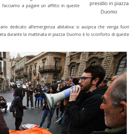
presidio in piazza
facciamo a pagare un affitto in queste
Duomo
inario dedicato all’emergenza abitativa: si auspica che venga fuori
eta durante la mattinata in piazza Duomo è lo sconforto di queste