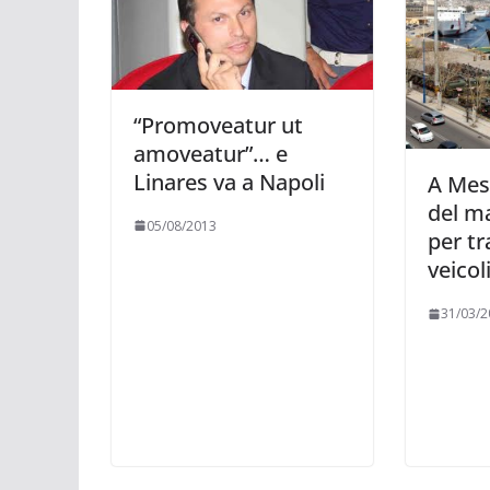
“Promoveatur ut
amoveatur”… e
Linares va a Napoli
A Mes
del ma
05/08/2013
per t
veicol
31/03/2