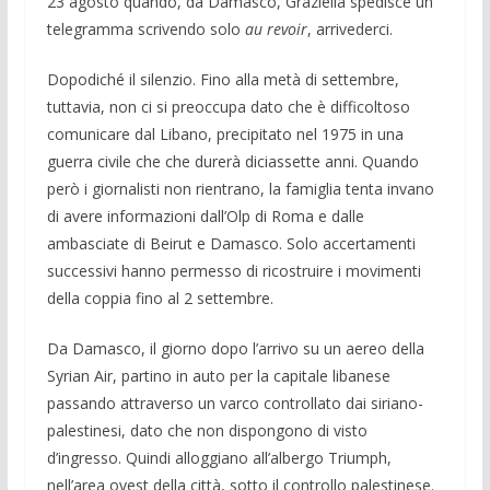
23 agosto quando, da Damasco, Graziella spedisce un
telegramma scrivendo solo
au revoir
, arrivederci.
Dopodiché il silenzio. Fino alla metà di settembre,
tuttavia, non ci si preoccupa dato che è difficoltoso
comunicare dal Libano, precipitato nel 1975 in una
guerra civile che che durerà diciassette anni. Quando
però i giornalisti non rientrano, la famiglia tenta invano
di avere informazioni dall’Olp di Roma e dalle
ambasciate di Beirut e Damasco. Solo accertamenti
successivi hanno permesso di ricostruire i movimenti
della coppia fino al 2 settembre.
Da Damasco, il giorno dopo l’arrivo su un aereo della
Syrian Air, partino in auto per la capitale libanese
passando attraverso un varco controllato dai siriano-
palestinesi, dato che non dispongono di visto
d’ingresso. Quindi alloggiano all’albergo Triumph,
nell’area ovest della città, sotto il controllo palestinese.