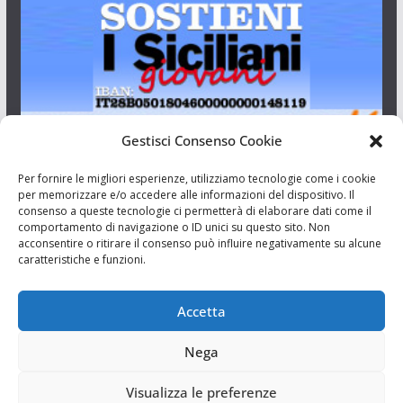
Gestisci Consenso Cookie
I Siciliani Giovani
Per fornire le migliori esperienze, utilizziamo tecnologie come i cookie
per memorizzare e/o accedere alle informazioni del dispositivo. Il
consenso a queste tecnologie ci permetterà di elaborare dati come il
Aut. del tribunale di Catania n.23/2011 del 20/09/2011 Dir.
comportamento di navigazione o ID unici su questo sito. Non
Resp. Riccardo Orioles.
acconsentire o ritirare il consenso può influire negativamente su alcune
caratteristiche e funzioni.
Informativa privacy
Associazione Culturale I Siciliani Giovani
Accetta
via Randazzo 27 Catania
Nega
Visualizza le preferenze