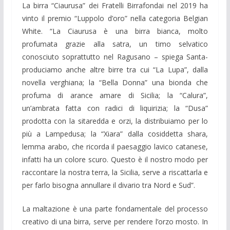
La birra “Ciaurusa” dei Fratelli Birrafondai nel 2019 ha
vinto il premio “Luppolo d’oro” nella categoria Belgian
White. “La Ciaurusa è una birra bianca, molto
profumata grazie alla satra, un timo selvatico
conosciuto soprattutto nel Ragusano – spiega Santa-
produciamo anche altre birre tra cui “La Lupa”, dalla
novella verghiana; la “Bella Donna” una bionda che
profuma di arance amare di Sicilia; la “Calura”,
un’ambrata fatta con radici di liquirizia; la “Dusa”
prodotta con la sitaredda e orzi, la distribuiamo per lo
più a Lampedusa; la “Xiara” dalla cosiddetta shara,
lemma arabo, che ricorda il paesaggio lavico catanese,
infatti ha un colore scuro. Questo è il nostro modo per
raccontare la nostra terra, la Sicilia, serve a riscattarla e
per farlo bisogna annullare il divario tra Nord e Sud”.
La maltazione è una parte fondamentale del processo
creativo di una birra, serve per rendere l’orzo mosto. In