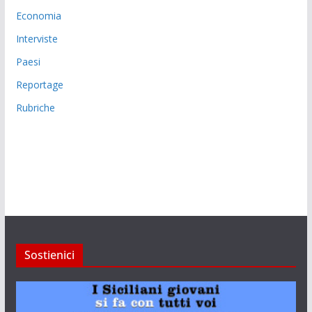
Economia
Interviste
Paesi
Reportage
Rubriche
Sostienici