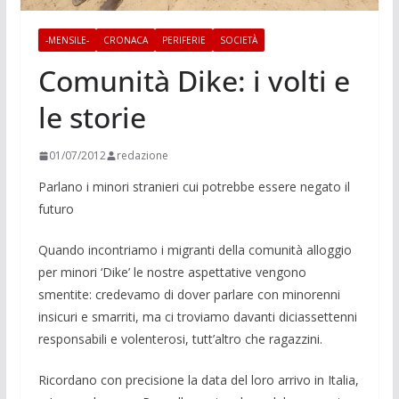
-MENSILE-
CRONACA
PERIFERIE
SOCIETÀ
Comunità Dike: i volti e
le storie
01/07/2012
redazione
Parlano i minori stra­nieri cui potrebbe es­sere negato il
futuro
Quando incontriamo i migranti della comunità alloggio
per minori ‘Dike’ le nostre aspettative vengono
smentite: credevamo di dover parlare con mino­renni
insicuri e smarriti, ma ci trovia­mo davanti diciassettenni
responsabili e volenterosi, tutt’altro che ragazzini.
Ricordano con precisione la data del loro arrivo in Italia,