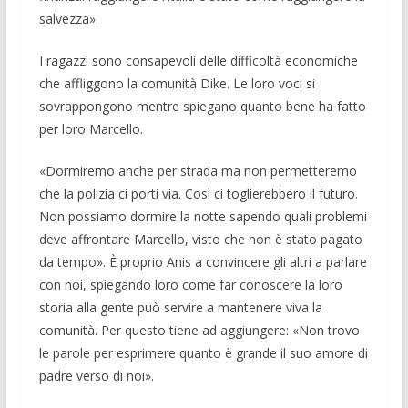
salvezza».
I ragazzi sono consapevoli delle diffi­coltà economiche
che affliggono la comu­nità Dike. Le loro voci si
sovrappongono mentre spiegano quanto bene ha fatto
per loro Marcello.
«Dormiremo anche per strada ma non permetteremo
che la polizia ci porti via. Così ci toglierebbero il futuro.
Non pos­siamo dormire la notte sapendo quali pro­blemi
deve affrontare Marcello, visto che non è stato pagato
da tempo». È proprio Anis a convincere gli altri a parlare
con noi, spiegando loro come far conoscere la loro
storia alla gente può servire a mante­nere viva la
comunità. Per questo tiene ad aggiungere: «Non trovo
le parole per esprimere quanto è grande il suo amore di
padre verso di noi».