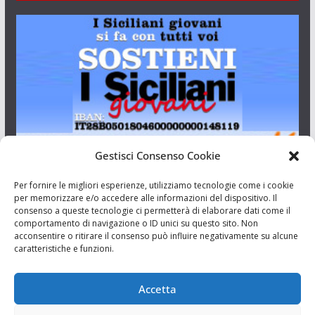
Gestisci Consenso Cookie
I Siciliani Giovani
Per fornire le migliori esperienze, utilizziamo tecnologie come i cookie
per memorizzare e/o accedere alle informazioni del dispositivo. Il
consenso a queste tecnologie ci permetterà di elaborare dati come il
Aut. del tribunale di Catania n.23/2011 del 20/09/2011 Dir.
comportamento di navigazione o ID unici su questo sito. Non
Resp. Riccardo Orioles.
acconsentire o ritirare il consenso può influire negativamente su alcune
caratteristiche e funzioni.
Informativa privacy
Associazione Culturale I Siciliani Giovani
Accetta
via Randazzo 27 Catania