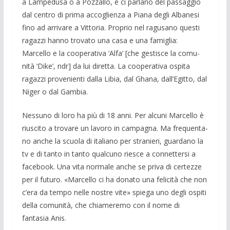
a Lampedusa o a Pozzallo, e ci parlano del passaggio
dal centro di prima accoglienza a Piana degli Albanesi
fino ad arri­vare a Vittoria. Pro­prio nel ragusano que­sti
ragazzi hanno tro­vato una casa e una famiglia:
Marcello e la cooperativa ‘Alfa’ [che gestisce la comu­
nità ‘Dike’, ndr] da lui diretta. La coope­rativa ospita
ragazzi prove­nienti dalla Li­bia, dal Ghana, dall’Egitto, dal
Niger o dal Gam­bia.
Nessu­no di loro ha più di 18 anni. Per alcuni Marcello è
riuscito a trovare un lavoro in campagna. Ma frequenta­
no anche la scuola di italiano per stra­nieri, guardano la
tv e di tanto in tanto qual­cuno riesce a connettersi a
face­book. Una vita normale anche se priva di cer­tezze
per il futuro. «Marcello ci ha do­nato una felicità che non
c’era da tem­po nelle nostre vite» spiega uno de­gli ospiti
della comunità, che chiamere­mo con il nome di
fantasia Anis.