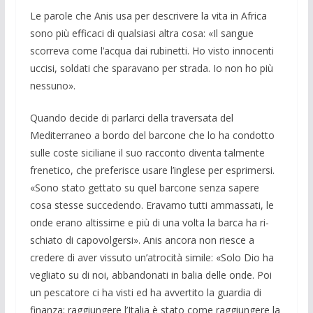
Le parole che Anis usa per descrivere la vita in Africa
sono più efficaci di qualsiasi altra cosa: «Il sangue
scorreva come l’acqua dai rubinetti. Ho visto in­nocenti
uccisi, soldati che sparavano per strada. Io non ho più
nessuno».
Quando decide di parlarci della traver­sata del
Mediterraneo a bordo del barcone che lo ha condotto
sulle coste siciliane il suo racconto diventa talmente
frenetico, che preferisce usare l’inglese per espri­mersi.
«Sono stato gettato su quel barco­ne senza sapere
cosa stesse succedendo. Eravamo tutti ammassati, le
onde erano altissime e più di una volta la barca ha ri­
schiato di capovolgersi». Anis ancora non riesce a
credere di aver vissuto un’atroci­tà simile: «Solo Dio ha
vegliato su di noi, abbandonati in balia delle onde. Poi
un pescatore ci ha visti ed ha avvertito la guardia di
finanza: raggiungere l’Italia è stato come raggiungere la