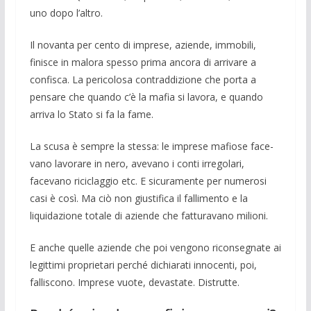
uno dopo l’altro.
Il novanta per cento di imprese, azien­de, immobili,
finisce in malora spesso pri­ma ancora di arrivare a
confisca. La peri­colosa contraddizione che porta a
pensare che quando c’è la mafia si lavora, e quan­do
arriva lo Stato si fa la fame.
La scusa è sempre la stessa: le imprese mafiose face­
vano lavorare in nero, aveva­no i conti ir­regolari,
facevano riciclaggio etc. E sicu­ramente per numerosi
casi è così. Ma ciò non giustifica il fallimento e la
liquidazio­ne totale di aziende che fattu­ravano milio­ni.
E anche quelle aziende che poi vengo­no riconsegnate ai
legittimi proprietari per­ché dichiarati innocenti, poi,
fallisco­no. Imprese vuote, devastate. Distrutte.