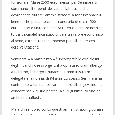
funzionare. Ma ai 2500 euro mensili per Seminara si
som­mano gli stipendi dei vari collaboratori che
dovrebbero aiutare l’amministratore a far funzionare il
bene, e che percepiscono un onorario di circa 1500
euro. E non è fi­nita: c’è ancora il perito (sempre nomina­
to dal tribunale) incaricato di dare un va­lore economico
al bene, cui spetta un compenso pari all’un per cento
della valu­tazione.
Seminara – a parte tutto – è incompati­bile con alcuni
degli incarichi che svolge. E’ il proprietario di un albergo
a Palermo, l’albergo Brunaccini. L’amministratrice
delegata è la nonna, di 84 anni. Lo stesso Seminara ha
contribuito a far sequestrare un altro albergo vicino – e
concorrente – al suo perché, a suo giudizio, “vicino ad
ambienti mafiosi”.
Ma a chi rendono conto questi ammini­stratori giudiziari