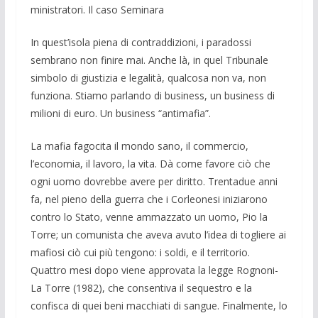
ministratori. Il caso Se­minara
In quest’isola piena di contraddizioni, i paradossi
sembrano non finire mai. Anche là, in quel Tribunale
simbolo di giustizia e legalità, qualcosa non va, non
funziona. Stiamo parlando di busi­ness, un business di
milioni di euro. Un business “antimafia”.
La mafia fagocita il mondo sano, il commercio,
l’economia, il lavoro, la vita. Dà come favore ciò che
ogni uomo do­vrebbe avere per diritto. Trentadue anni
fa, nel pieno della guerra che i Corleonesi iniziarono
contro lo Stato, venne ammaz­zato un uomo, Pio la
Torre; un comunista che aveva avuto l’idea di togliere ai
ma­fiosi ciò cui più tengono: i soldi, e il terri­torio.
Quattro mesi dopo viene approvata la legge Rognoni-
La Torre (1982), che consentiva il sequestro e la
confisca di quei beni macchiati di sangue. Finalmen­te, lo