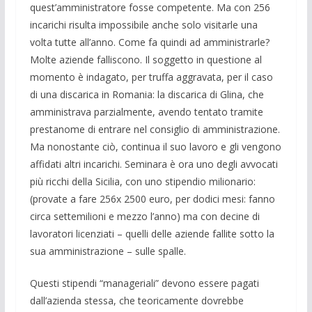
quest’amministratore fosse competente. Ma con 256
incarichi risulta impossibile anche solo visitarle una
volta tutte all’anno. Come fa quindi ad amministrar­le?
Molte aziende falliscono. Il soggetto in questione al
momento è indagato, per truffa aggravata, per il caso
di una discari­ca in Romania: la discarica di Glina, che
amministrava parzialmente, avendo tenta­to tramite
prestanome di entrare nel consi­glio di amministrazione.
Ma nonostante ciò, continua il suo lavoro e gli vengono
affidati altri incarichi. Seminara è ora uno degli avvocati
più ricchi della Sicilia, con uno stipendio milionario:
(provate a fare 256x 2500 euro, per dodici mesi: fanno
circa settemilioni e mezzo l’anno) ma con decine di
lavoratori licenziati – quelli del­le aziende fallite sotto la
sua amministra­zione – sulle spalle.
Questi stipendi “manageriali” devono essere pagati
dall’azienda stessa, che teo­ricamente dovrebbe