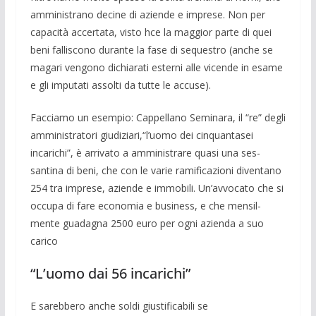
amministrano decine di aziende e imprese. Non per
capacità ac­certata, visto hce la maggior parte di quei
beni falliscono durante la fase di seque­stro (anche se
magari vengono dichiarati esterni alle vicende in esame
e gli imputa­ti assolti da tutte le accuse).
Facciamo un esempio: Cappellano Se­minara, il “re” degli
amministratori giudi­ziari,“l’uomo dei cinquantasei
incarichi”, è arrivato a amministrare quasi una ses­
santina di beni, che con le varie ramifica­zioni diventano
254 tra imprese, aziende e immobili. Un’avvocato che si
occupa di fare economia e business, e che mensil­
mente guadagna 2500 euro per ogni azienda a suo
carico
“L’uomo dai 56 incarichi”
E sarebbero anche soldi giustificabili se