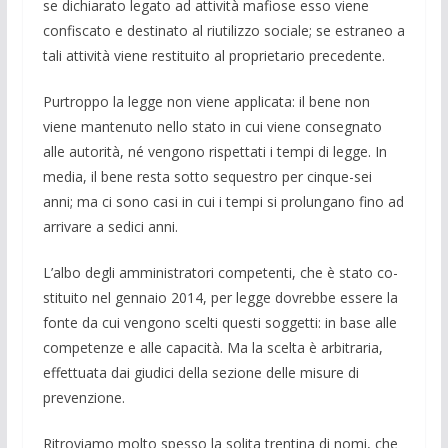
se dichiarato le­gato ad at­tività mafiose esso viene
confi­scato e de­stinato al riutilizzo sociale; se estraneo a
tali attività viene restituito al proprietario prece­dente.
Purtroppo la legge non viene applicata: il bene non
viene mantenuto nello stato in cui viene consegnato
alle autorità, né ven­gono rispettati i tempi di legge. In
media, il bene resta sotto sequestro per cinque-sei
anni; ma ci sono casi in cui i tempi si prolunga­no fino ad
arrivare a sedici anni.
L’albo degli amministratori competenti, che è stato co­
stituito nel gennaio 2014, per legge do­vrebbe essere la
fonte da cui vengono scelti questi soggetti: in base alle
compe­tenze e alle capacità. Ma la scelta è arbi­traria,
effettuata dai giudici della se­zione delle misure di
prevenzione.
Ritroviamo molto spesso la solita trenti­na di nomi, che