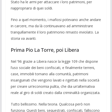
Stato ha le armi per attaccare i loro patrimoni, per
riappropriarsi di quei soldi.
Fino a quel momento, i mafiosi poteva­no anche andare
in carcere, ma da là con­tinuavano ad amministrare
tranquillamen­te il loro patrimonio rimasto inviolato. La
storia va avanti.
Prima Pio La Torre, poi Libera
Nel ’96 grazie a Libera nasce la legge 109 che dispone
l’uso so­ciale dei beni confiscati, e finalmente ter­reni,
case, im­mobili tornano alla comuni­tà, patrimoni
insanguinati che vengono la­vati e rigettati nella società
per creare un’economia puli­ta, che dia un’alternativa
reale al giro di soldi creato dalla criminalità organizzata.
Tutto bellissimo. Nella teoria. Qualcosa però non
funziona. Questi beni, sequestra­ti, confiscati, falliscono