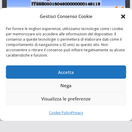
Gestisci Consenso Cookie
I Siciliani Giovani
Per fornire le migliori esperienze, utilizziamo tecnologie come i cookie
per memorizzare e/o accedere alle informazioni del dispositivo. Il
consenso a queste tecnologie ci permetterà di elaborare dati come il
Aut. del tribunale di Catania n.23/2011 del 20/09/2011 Dir.
comportamento di navigazione o ID unici su questo sito. Non
Resp. Riccardo Orioles.
acconsentire o ritirare il consenso può influire negativamente su alcune
caratteristiche e funzioni.
Informativa privacy
Associazione Culturale I Siciliani Giovani
Accetta
via Randazzo 27 Catania
Nega
Visualizza le preferenze
Cookie Policy
Privacy
Copyright © 2026
I Siciliani Giovani
. Tutti i diritti riservati.
Tema:
ColorMag
di ThemeGrill. Powered by
WordPress
.