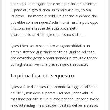
per cento. La maggior parte nella provincia di Paler­mo.
Si parla di un giro di circa 30 miliardi di euro, solo a
Palermo. Una marea di sol­di, un oceano di denaro che
potrebbe sol­levare quest’isola in crisi ma che purtrop­po
finiscono nelle tasche dei soliti pochi eletti,
distruggendo anzi il fragile capitali­smo siciliano.
Questi beni sotto sequestro vengono af­fidati a un
amministratore giudiziario scelto dal giudice del caso,
che dovrebbe gestirlo mantenendoli in attività e tenen­
doli agli stessi livelli che precedevano il sequestro.
La prima fase del sequestro
Questa fase di sequestro, se­condo la legge modificata
nel 2011, non deve supe­rare i sei mesi, rinnovabili al
massimo per altri sei. In questo periodo ven­gono svolte
le dovute indagini e si decide il destino del bene stesso: