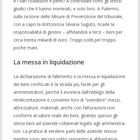
e i vari coadiutori e pe­riti? A controllarli sono gli stessi
giudici che li hanno nominati, e solo loro. A Pa­lermo,
sulla sezione delle Misure di Pre­venzione del tribunale,
con a capo la dot­toressa Silvana Saguto, ricade la
respon­sabilità di gestire – affidandoli a terzi – beni per
circa trenta miliardi di euro. Troppi soldi per troppo
poche mani.
La messa in liquidazione
La dichiarazione di fallimento e la mes­sa in liquidazione
dei beni confiscati è la strada più facile per gli
amministratori, perché li esonera dall’obbligo della
rendi­contazione e consente loro di “svendere” mezzi,
attrezzature, materiali, anche con fatturazioni non
conformi al valore reale dei beni, girando spesso gli
stessi beni ad aziende collaterali legate agli amministra­
tori. La pratica di vendere parti delle aziende stesse
mentre sono ancora sotto sequestro è abbastanza