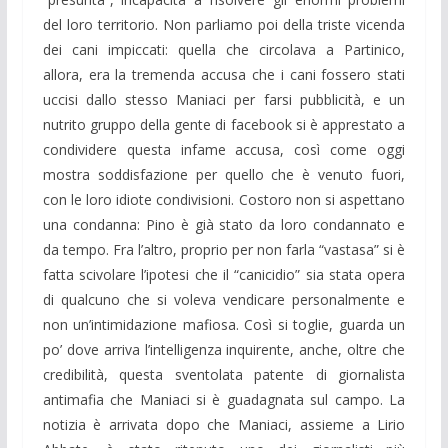
del loro territorio. Non parliamo poi della triste vicenda
dei cani impiccati: quella che circolava a Partinico,
allora, era la tremenda accusa che i cani fossero stati
uccisi dallo stesso Maniaci per farsi pubblicità, e un
nutrito gruppo della gente di facebook si è apprestato a
condividere questa infame accusa, così come oggi
mostra soddisfazione per quello che è venuto fuori,
con le loro idiote condivisioni. Costoro non si aspettano
una condanna: Pino è già stato da loro condannato e
da tempo. Fra l’altro, proprio per non farla “vastasa” si è
fatta scivolare l’ipotesi che il “canicidio” sia stata opera
di qualcuno che si voleva vendicare personalmente e
non un’intimidazione mafiosa. Così si toglie, guarda un
po’ dove arriva l’intelligenza inquirente, anche, oltre che
credibilità, questa sventolata patente di giornalista
antimafia che Maniaci si è guadagnata sul campo. La
notizia è arrivata dopo che Maniaci, assieme a Lirio