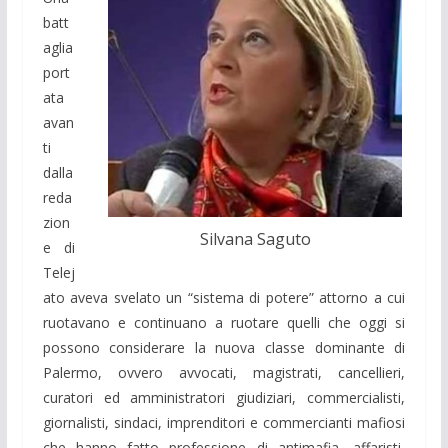
batt
aglia
port
ata
avan
ti
dalla
reda
zion
Silvana Saguto
e di
Telej
ato aveva svelato un “sistema di potere” attorno a cui
ruotavano e continuano a ruotare quelli che oggi si
possono considerare la nuova classe dominante di
Palermo, ovvero avvocati, magistrati, cancellieri,
curatori ed amministratori giudiziari, commercialisti,
giornalisti, sindaci, imprenditori e commercianti mafiosi
che hanno fatto professione di antimafia, affaristi,