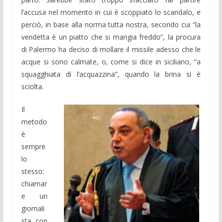
l’accusa nel momento in cui è scoppiato lo scandalo, e
perciò, in base alla norma tutta nostra, secondo cui “la
vendetta è un piatto che si mangia freddo”, la procura
di Palermo ha deciso di mollare il missile adesso che le
acque si sono calmate, o, come si dice in siciliano, “a
squagghiata di l’acquazzina”, quando la brina si è
sciolta.
Il
metodo
è
sempre
lo
stesso:
chiamar
e un
giornali
sta con