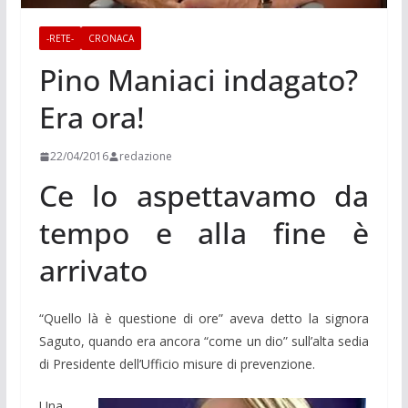
-RETE-
CRONACA
Pino Maniaci indagato?
Era ora!
22/04/2016
redazione
Ce lo aspettavamo da
tempo e alla fine è
arrivato
“Quello là è questione di ore” aveva detto la signora
Saguto, quando era ancora “come un dio” sull’alta sedia
di Presidente dell’Ufficio misure di prevenzione.
Una