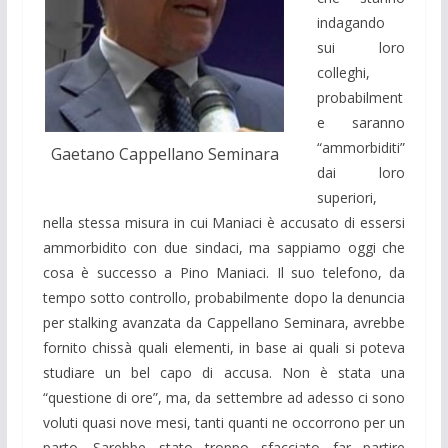
indagando
sui loro
colleghi,
probabilment
e saranno
“ammorbiditi”
Gaetano Cappellano Seminara
dai loro
superiori,
nella stessa misura in cui Maniaci è accusato di essersi
ammorbidito con due sindaci, ma sappiamo oggi che
cosa è successo a Pino Maniaci. Il suo telefono, da
tempo sotto controllo, probabilmente dopo la denuncia
per stalking avanzata da Cappellano Seminara, avrebbe
fornito chissà quali elementi, in base ai quali si poteva
studiare un bel capo di accusa. Non è stata una
“questione di ore”, ma, da settembre ad adesso ci sono
voluti quasi nove mesi, tanti quanti ne occorrono per un
parto. Sarebbe stato troppo sfacciato far partire