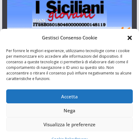
Gestisci Consenso Cookie
I Siciliani Giovani
Per fornire le migliori esperienze, utilizziamo tecnologie come i cookie
per memorizzare e/o accedere alle informazioni del dispositivo. Il
consenso a queste tecnologie ci permetterà di elaborare dati come il
Aut. del tribunale di Catania n.23/2011 del 20/09/2011 Dir.
comportamento di navigazione o ID unici su questo sito. Non
Resp. Riccardo Orioles.
acconsentire o ritirare il consenso può influire negativamente su alcune
caratteristiche e funzioni.
Informativa privacy
Associazione Culturale I Siciliani Giovani
Accetta
via Randazzo 27 Catania
Nega
Visualizza le preferenze