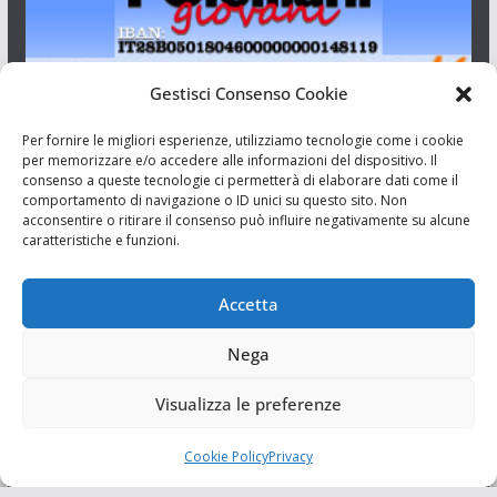
Gestisci Consenso Cookie
I Siciliani Giovani
Per fornire le migliori esperienze, utilizziamo tecnologie come i cookie
per memorizzare e/o accedere alle informazioni del dispositivo. Il
consenso a queste tecnologie ci permetterà di elaborare dati come il
Aut. del tribunale di Catania n.23/2011 del 20/09/2011 Dir.
comportamento di navigazione o ID unici su questo sito. Non
Resp. Riccardo Orioles.
acconsentire o ritirare il consenso può influire negativamente su alcune
caratteristiche e funzioni.
Informativa privacy
Associazione Culturale I Siciliani Giovani
Accetta
via Randazzo 27 Catania
Nega
Visualizza le preferenze
Cookie Policy
Privacy
Copyright © 2026
I Siciliani Giovani
. Tutti i diritti riservati.
Tema:
ColorMag
di ThemeGrill. Powered by
WordPress
.