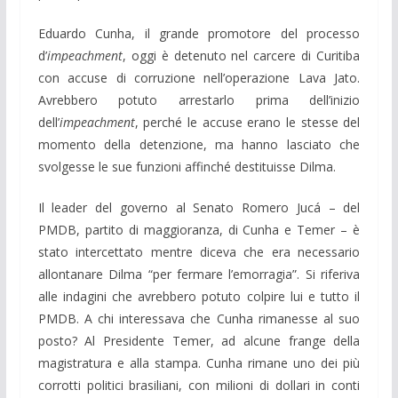
Eduardo Cunha, il grande promotore del processo
d’
impeachment
, oggi è detenuto nel carcere di Curitiba
con accuse di corruzione nell’operazione Lava Jato.
Avrebbero potuto arrestarlo prima dell’inizio
dell’
impeachment
, perché le accuse erano le stesse del
momento della detenzione, ma hanno lasciato che
svolgesse le sue funzioni affinché destituisse Dilma.
Il leader del governo al Senato Romero Jucá – del
PMDB, partito di maggioranza, di Cunha e Temer – è
stato intercettato mentre diceva che era necessario
allontanare Dilma “per fermare l’emorragia”. Si riferiva
alle indagini che avrebbero potuto colpire lui e tutto il
PMDB. A chi interessava che Cunha rimanesse al suo
posto? Al Presidente Temer, ad alcune frange della
magistratura e alla stampa. Cunha rimane uno dei più
corrotti politici brasiliani, con milioni di dollari in conti