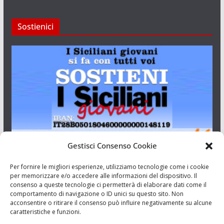
Sostienici
Gestisci Consenso Cookie
I Siciliani Giovani
Per fornire le migliori esperienze, utilizziamo tecnologie come i cookie
per memorizzare e/o accedere alle informazioni del dispositivo. Il
consenso a queste tecnologie ci permetterà di elaborare dati come il
Aut. del tribunale di Catania n.23/2011 del 20/09/2011 Dir.
comportamento di navigazione o ID unici su questo sito. Non
Resp. Riccardo Orioles.
acconsentire o ritirare il consenso può influire negativamente su alcune
caratteristiche e funzioni.
Informativa privacy