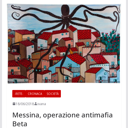
-RETE-
CRONACA
SOCIETÀ
18/06/2018
ivana
Messina, operazione antimafia
Beta