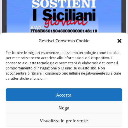
Gestisci Consenso Cookie
I Siciliani Giovani
Per fornire le migliori esperienze, utilizziamo tecnologie come i cookie
per memorizzare e/o accedere alle informazioni del dispositivo. Il
consenso a queste tecnologie ci permetterà di elaborare dati come il
Aut. del tribunale di Catania n.23/2011 del 20/09/2011 Dir.
comportamento di navigazione o ID unici su questo sito. Non
Resp. Riccardo Orioles.
acconsentire o ritirare il consenso può influire negativamente su alcune
caratteristiche e funzioni.
Informativa privacy
Accetta
Associazione Culturale I Siciliani Giovani
via Randazzo 27 Catania
Nega
Visualizza le preferenze