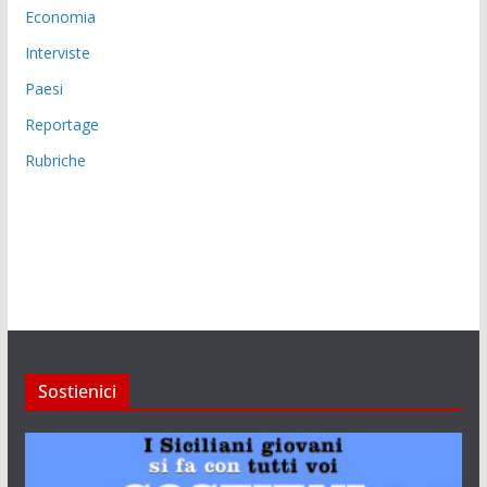
Economia
Interviste
Paesi
Reportage
Rubriche
Sostienici