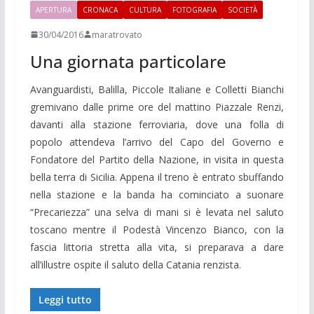
APERTURA
CRONACA
CULTURA
FOTOGRAFIA
SOCIETÀ
30/04/2016
maratrovato
Una giornata particolare
Avanguardisti, Balilla, Piccole Italiane e Colletti Bianchi
gremivano dalle prime ore del mattino Piazzale Renzi,
davanti alla stazione ferroviaria, dove una folla di
popolo attendeva l’arrivo del Capo del Governo e
Fondatore del Partito della Nazione, in visita in questa
bella terra di Sicilia. Appena il treno è entrato sbuffando
nella stazione e la banda ha cominciato a suonare
“Precariezza” una selva di mani si è levata nel saluto
toscano mentre il Podestà Vincenzo Bianco, con la
fascia littoria stretta alla vita, si preparava a dare
all’illustre ospite il saluto della Catania renzista.
Leggi tutto