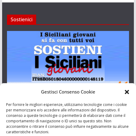
Sostienici
Gestisci Consenso Cookie
I Siciliani Giovani
Per fornire le migliori esperienze, utilizziamo tecnologie come i cookie
per memorizzare e/o accedere alle informazioni del dispositivo. Il
consenso a queste tecnologie ci permetterà di elaborare dati come il
Aut. del tribunale di Catania n.23/2011 del 20/09/2011 Dir.
comportamento di navigazione o ID unici su questo sito. Non
Resp. Riccardo Orioles.
acconsentire o ritirare il consenso può influire negativamente su alcune
caratteristiche e funzioni.