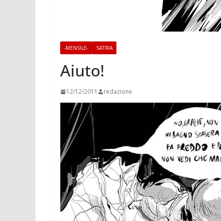
-MENSILE-
SATIRA
Aiuto!
12/12/2011
redazione