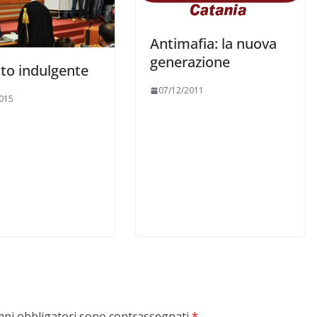
Antimafia: la nuova
generazione
ato indulgente
07/12/2011
015
mpi obbligatori sono contrassegnati
*