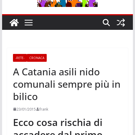
-RETE-
CRONACA
A Catania asili nido
comunali sempre più in
bilico
23/01/2015
frank
Ecco cosa rischia di
accadere dal primo