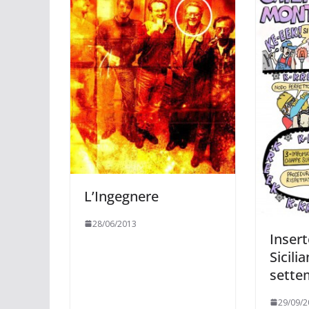
L’Ingegnere
28/06/2013
Inser
Sicili
sette
29/09/2