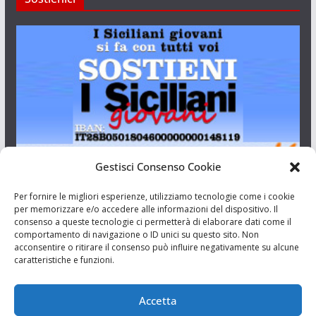
Gestisci Consenso Cookie
I Siciliani Giovani
Per fornire le migliori esperienze, utilizziamo tecnologie come i cookie
per memorizzare e/o accedere alle informazioni del dispositivo. Il
consenso a queste tecnologie ci permetterà di elaborare dati come il
Aut. del tribunale di Catania n.23/2011 del 20/09/2011 Dir.
comportamento di navigazione o ID unici su questo sito. Non
Resp. Riccardo Orioles.
acconsentire o ritirare il consenso può influire negativamente su alcune
caratteristiche e funzioni.
Informativa privacy
Associazione Culturale I Siciliani Giovani
Accetta
via Randazzo 27 Catania