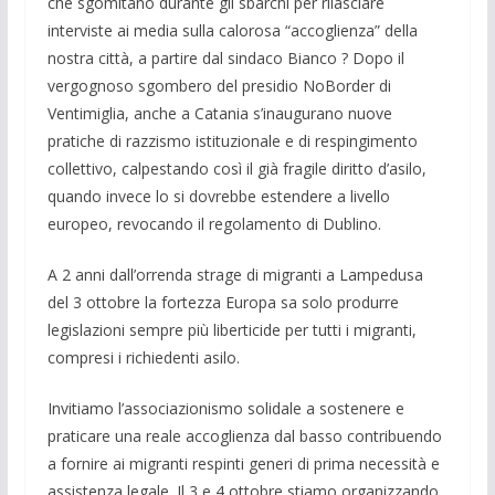
che sgomitano durante gli sbarchi per rilasciare
interviste ai media sulla calorosa “accoglienza” della
nostra città, a partire dal sindaco Bianco ? Dopo il
vergognoso sgombero del presidio NoBorder di
Ventimiglia, anche a Catania s’inaugurano nuove
pratiche di razzismo istituzionale e di respingimento
collettivo, calpestando così il già fragile diritto d’asilo,
quando invece lo si dovrebbe estendere a livello
europeo, revocando il regolamento di Dublino.
A 2 anni dall’orrenda strage di migranti a Lampedusa
del 3 ottobre la fortezza Europa sa solo produrre
legislazioni sempre più liberticide per tutti i migranti,
compresi i richiedenti asilo.
Invitiamo l’associazionismo solidale a sostenere e
praticare una reale accoglienza dal basso contribuendo
a fornire ai migranti respinti generi di prima necessità e
assistenza legale. Il 3 e 4 ottobre stiamo organizzando