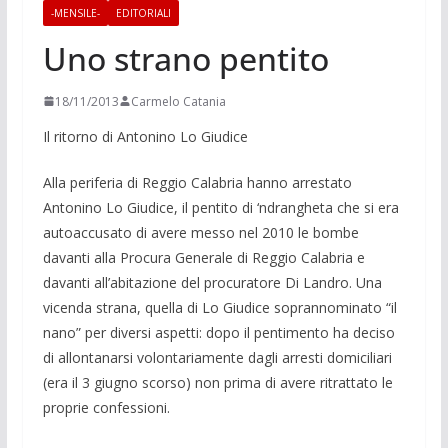
-MENSILE-
EDITORIALI
Uno strano pentito
18/11/2013
Carmelo Catania
Il ritorno di Antonino Lo Giudice
Alla periferia di Reggio Calabria han­no arrestato
Antonino Lo Giudice, il pentito di ‘ndrangheta che si era
autoac­cusato di avere messo nel 2010 le bom­be
davanti alla Procura Generale di Reggio Calabria e
davanti all’abitazione del procuratore Di Landro. Una
vicenda strana, quella di Lo Giudice sopranno­minato “il
nano” per diversi aspetti: dopo il pentimento ha deciso
di allonta­narsi volontariamente dagli arresti do­miciliari
(era il 3 giugno scorso) non prima di avere ritrattato le
proprie con­fessioni.