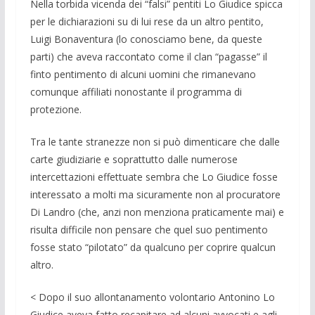
Nella torbida vicenda dei “falsi” pen­titi Lo Giudice spicca
per le dichiara­zioni su di lui rese da un altro pentito,
Luigi Bonaventura (lo conosciamo bene, da queste
parti) che aveva raccon­tato come il clan “pagasse” il
finto pen­timento di alcuni uomini che rimaneva­no
comunque affiliati nonostante il pro­gramma di
protezione.
Tra le tante stranezze non si può di­menticare che dalle
carte giudiziarie e soprattutto dalle numerose
intercetta­zioni effettuate sembra che Lo Giudice fosse
interessato a molti ma sicuramen­te non al procuratore
Di Landro (che, anzi non menziona praticamente mai) e
risulta difficile non pensare che quel suo pentimento
fosse stato “pilotato” da qualcuno per coprire qualcun
altro.
< Dopo il suo allontanamento volon­tario Antonino Lo
Giudice aveva fatto recapitare ad alcuni avvocati e agli