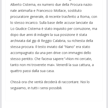
Alberto Cister­na, ex numero due della Procura nazio­
nale antimafia e Francesco Mollace, so­stituto
procuratore generale, di recente trasferito a Roma, con
lo stesso incari­co. Sulla base delle accuse lanciate da
Lo Giudice Cisterna è stato inquisito per corruzione, ma
dopo due anni di in­dagini la sua posizione è stata
archiviata dal gip di Reggio Calabria, su richiesta della
stessa procura. Il testo inviato dal “Nano” era stato
accompagnato da una pen drive con immagini dello
stesso pentito. Che faceva sapere:”«Non mi cercate,
tanto non mi troverete mai». Venerdì la sua cattura, a
quattro passi dalla sua casa.
Chissà ora che verità deciderà di rac­contare. Noi lo
seguiamo, in tutti i sensi possibili.