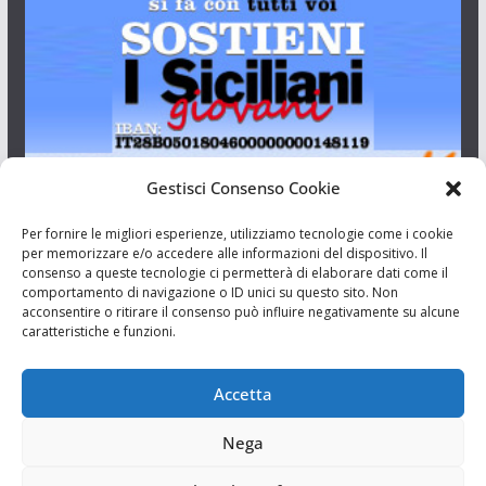
Gestisci Consenso Cookie
I Siciliani Giovani
Per fornire le migliori esperienze, utilizziamo tecnologie come i cookie
per memorizzare e/o accedere alle informazioni del dispositivo. Il
consenso a queste tecnologie ci permetterà di elaborare dati come il
Aut. del tribunale di Catania n.23/2011 del 20/09/2011 Dir.
comportamento di navigazione o ID unici su questo sito. Non
Resp. Riccardo Orioles.
acconsentire o ritirare il consenso può influire negativamente su alcune
caratteristiche e funzioni.
Informativa privacy
Associazione Culturale I Siciliani Giovani
Accetta
via Randazzo 27 Catania
Nega