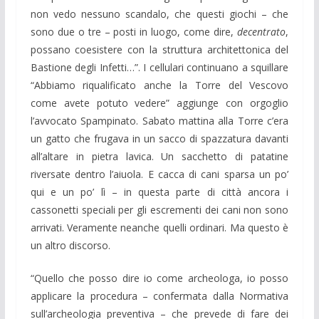
non vedo nessuno scandalo, che questi giochi – che
sono due o tre – posti in luogo, come dire,
decentrato
,
possano coesistere con la struttura architettonica del
Bastione degli Infetti…”. I cellulari continuano a squillare
“Abbiamo riqualificato anche la Torre del Vescovo
come avete potuto vedere” aggiunge con orgoglio
l’avvocato Spampinato. Sabato mattina alla Torre c’era
un gatto che frugava in un sacco di spazzatura davanti
all’altare in pietra lavica. Un sacchetto di patatine
riversate dentro l’aiuola. E cacca di cani sparsa un po’
qui e un po’ lì – in questa parte di città ancora i
cassonetti speciali per gli escrementi dei cani non sono
arrivati. Veramente neanche quelli ordinari. Ma questo è
un altro discorso.
“Quello che posso dire io come archeologa, io posso
applicare la procedura – confermata dalla Normativa
sull’archeologia preventiva – che prevede di fare dei