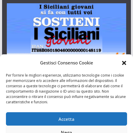
Gestisci Consenso Cookie
I Siciliani Giovani
Per fornire le migliori esperienze, utilizziamo tecnologie come i cookie
per memorizzare e/o accedere alle informazioni del dispositivo. Il
consenso a queste tecnologie ci permetterà di elaborare dati come il
Aut. del tribunale di Catania n.23/2011 del 20/09/2011 Dir.
comportamento di navigazione o ID unici su questo sito. Non
Resp. Riccardo Orioles.
acconsentire o ritirare il consenso può influire negativamente su alcune
caratteristiche e funzioni.
Informativa privacy
Associazione Culturale I Siciliani Giovani
Accetta
via Randazzo 27 Catania
Nega