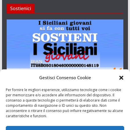
Sostienici
Gestisci Consenso Cookie
I Siciliani Giovani
Per fornire le migliori esperienze, utilizziamo tecnologie come i cookie
per memorizzare e/o accedere alle informazioni del dispositivo. Il
consenso a queste tecnologie ci permetterà di elaborare dati come il
Aut. del tribunale di Catania n.23/2011 del 20/09/2011 Dir.
comportamento di navigazione o ID unici su questo sito. Non
Resp. Riccardo Orioles.
acconsentire o ritirare il consenso può influire negativamente su alcune
caratteristiche e funzioni.
Informativa privacy