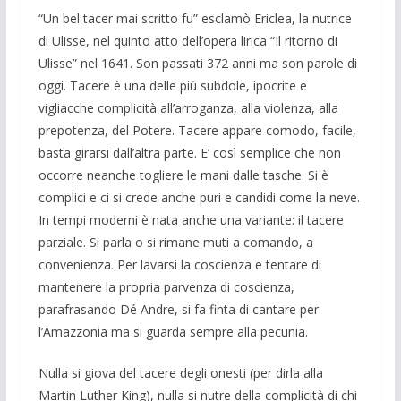
“Un bel tacer mai scritto fu” esclamò Ericlea, la nutrice
di Ulisse, nel quinto atto dell’opera lirica “Il ritorno di
Ulisse” nel 1641. Son passati 372 anni ma son parole di
oggi. Tacere è una delle più subdole, ipocrite e
vigliacche complicità all’arroganza, alla violenza, alla
prepotenza, del Potere. Tacere appare comodo, facile,
basta girarsi dall’altra parte. E’ così semplice che non
occorre neanche togliere le mani dalle tasche. Si è
complici e ci si crede anche puri e candidi come la neve.
In tempi moderni è nata anche una variante: il tacere
parziale. Si parla o si rimane muti a comando, a
convenienza. Per lavarsi la coscienza e tentare di
mantenere la propria parvenza di coscienza,
parafrasando Dé Andre, si fa finta di cantare per
l’Amazzonia ma si guarda sempre alla pecunia.
Nulla si giova del tacere degli onesti (per dirla alla
Martin Luther King), nulla si nutre della complicità di chi