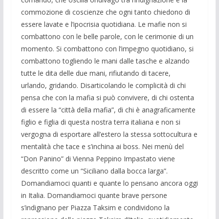
commozione di coscienze che ogni tanto chiedono di
essere lavate e l’ipocrisia quotidiana. Le mafie non si
combattono con le belle parole, con le cerimonie di un
momento. Si combattono con l’impegno quotidiano, si
combattono togliendo le mani dalle tasche e alzando
tutte le dita delle due mani, rifiutando di tacere,
urlando, gridando. Disarticolando le complicità di chi
pensa che con la mafia si può convivere, di chi ostenta
di essere la “città della mafia”, di chi è anagraficamente
figlio e figlia di questa nostra terra italiana e non si
vergogna di esportare all’estero la stessa sottocultura e
mentalità che tace e s’inchina ai boss. Nei menù del
“Don Panino” di Vienna Peppino Impastato viene
descritto come un “Siciliano dalla bocca larga”.
Domandiamoci quanti e quante lo pensano ancora oggi
in Italia. Domandiamoci quante brave persone
s’indignano per Piazza Taksim e condividono la