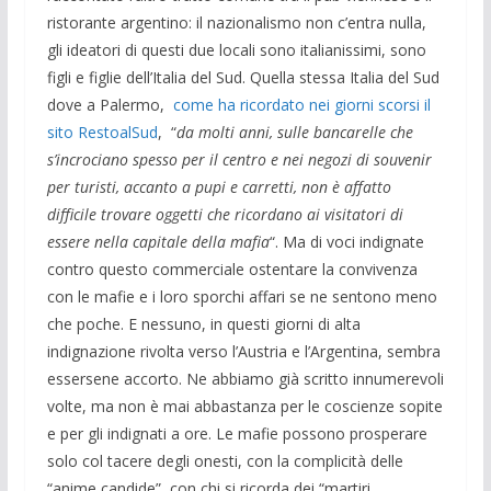
ristorante argentino: il nazionalismo non c’entra nulla,
gli ideatori di questi due locali sono italianissimi, sono
figli e figlie dell’Italia del Sud. Quella stessa Italia del Sud
dove a Palermo,
come ha ricordato nei giorni scorsi il
sito RestoalSud
, “
da molti anni, sulle bancarelle che
s’incrociano spesso per il centro e nei negozi di souvenir
per turisti, accanto a pupi e carretti, non è affatto
difficile trovare oggetti che ricordano ai visitatori di
essere nella capitale della mafia
“. Ma di voci indignate
contro questo commerciale ostentare la convivenza
con le mafie e i loro sporchi affari se ne sentono meno
che poche. E nessuno, in questi giorni di alta
indignazione rivolta verso l’Austria e l’Argentina, sembra
essersene accorto. Ne abbiamo già scritto innumerevoli
volte, ma non è mai abbastanza per le coscienze sopite
e per gli indignati a ore. Le mafie possono prosperare
solo col tacere degli onesti, con la complicità delle
“anime candide”, con chi si ricorda dei “martiri