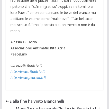
repressione delle piazze Taksim d’Italia, quotidiamente
ripetono che “‘st’immigrati so’ troppi, se ne tornino al
loro Paese” e non condannano le belve del branco ma
additano le vittime come “malanove”. “”Un bel tacer
mai scritto fu” ma l’ipocrisia a buon mercato non è da
meno…
Alessio Di Florio
Associazione Antimafie Rita Atria
PeaceLink
abruzzo@ritaatria.it
http://www.ritaatria.it
http://www.peacelink.it
E alla fine ha vinto Biancanelli
Muos/Le carte segrete “Io faccio Ponzio tu fai