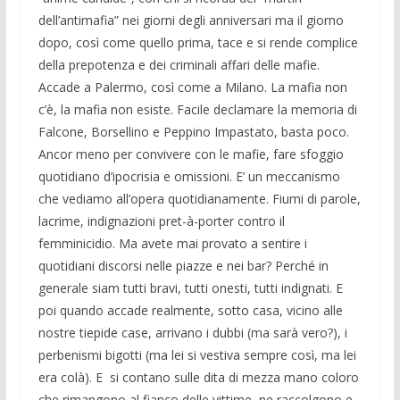
dell’antimafia” nei giorni degli anniversari ma il giorno
dopo, così come quello prima, tace e si rende complice
della prepotenza e dei criminali affari delle mafie.
Accade a Palermo, così come a Milano. La mafia non
c’è, la mafia non esiste. Facile declamare la memoria di
Falcone, Borsellino e Peppino Impastato, basta poco.
Ancor meno per convivere con le mafie, fare sfoggio
quotidiano d’ipocrisia e omissioni. E’ un meccanismo
che vediamo all’opera quotidianamente. Fiumi di parole,
lacrime, indignazioni pret-à-porter contro il
femminicidio. Ma avete mai provato a sentire i
quotidiani discorsi nelle piazze e nei bar? Perché in
generale siam tutti bravi, tutti onesti, tutti indignati. E
poi quando accade realmente, sotto casa, vicino alle
nostre tiepide case, arrivano i dubbi (ma sarà vero?), i
perbenismi bigotti (ma lei si vestiva sempre così, ma lei
era colà). E si contano sulle dita di mezza mano coloro
che rimangono al fianco delle vittime, ne raccolgono e