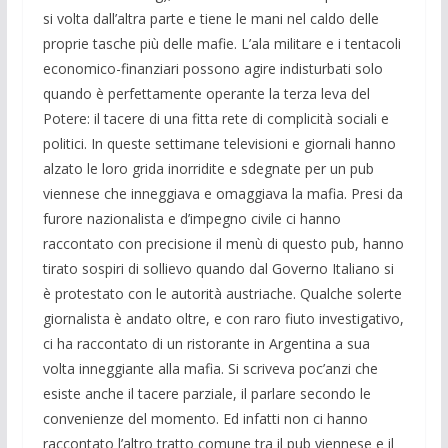
si volta dall’altra parte e tiene le mani nel caldo delle
proprie tasche più delle mafie. L’ala militare e i tentacoli
economico-finanziari possono agire indisturbati solo
quando è perfettamente operante la terza leva del
Potere: il tacere di una fitta rete di complicità sociali e
politici. In queste settimane televisioni e giornali hanno
alzato le loro grida inorridite e sdegnate per un pub
viennese che inneggiava e omaggiava la mafia. Presi da
furore nazionalista e d’impegno civile ci hanno
raccontato con precisione il menù di questo pub, hanno
tirato sospiri di sollievo quando dal Governo Italiano si
è protestato con le autorità austriache. Qualche solerte
giornalista è andato oltre, e con raro fiuto investigativo,
ci ha raccontato di un ristorante in Argentina a sua
volta inneggiante alla mafia. Si scriveva poc’anzi che
esiste anche il tacere parziale, il parlare secondo le
convenienze del momento. Ed infatti non ci hanno
raccontato l’altro tratto comune tra il pub viennese e il