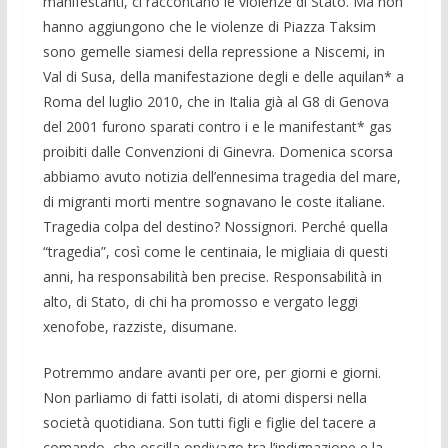
manifestanti, ci raccontano le violenze di Stato. Ma non
hanno aggiungono che le violenze di Piazza Taksim
sono gemelle siamesi della repressione a Niscemi, in
Val di Susa, della manifestazione degli e delle aquilan* a
Roma del luglio 2010, che in Italia già al G8 di Genova
del 2001 furono sparati contro i e le manifestant* gas
proibiti dalle Convenzioni di Ginevra. Domenica scorsa
abbiamo avuto notizia dell’ennesima tragedia del mare,
di migranti morti mentre sognavano le coste italiane.
Tragedia colpa del destino? Nossignori. Perché quella
“tragedia”, così come le centinaia, le migliaia di questi
anni, ha responsabilità ben precise. Responsabilità in
alto, di Stato, di chi ha promosso e vergato leggi
xenofobe, razziste, disumane.
Potremmo andare avanti per ore, per giorni e giorni.
Non parliamo di fatti isolati, di atomi dispersi nella
società quotidiana. Son tutti figli e figlie del tacere a
comando, che oscilla ondivago tra l’indignazione e la