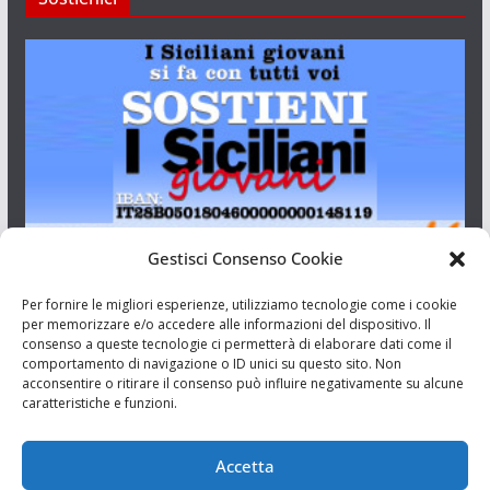
Gestisci Consenso Cookie
I Siciliani Giovani
Per fornire le migliori esperienze, utilizziamo tecnologie come i cookie
per memorizzare e/o accedere alle informazioni del dispositivo. Il
consenso a queste tecnologie ci permetterà di elaborare dati come il
Aut. del tribunale di Catania n.23/2011 del 20/09/2011 Dir.
comportamento di navigazione o ID unici su questo sito. Non
Resp. Riccardo Orioles.
acconsentire o ritirare il consenso può influire negativamente su alcune
caratteristiche e funzioni.
Informativa privacy
Associazione Culturale I Siciliani Giovani
Accetta
via Randazzo 27 Catania