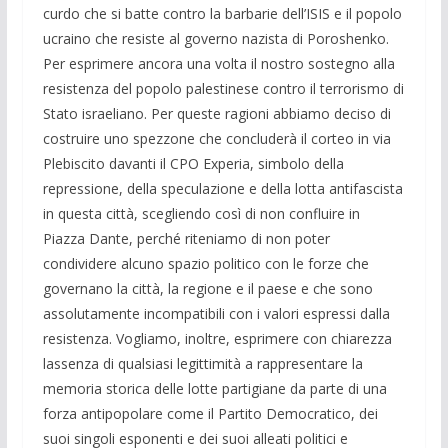
curdo che si batte
contro la barbarie dell’ISIS e il popolo
ucraino che resiste al governo
nazista di Poroshenko.
Per esprimere ancora una volta il nostro sostegno
alla
resistenza del popolo palestinese contro il terrorismo di
Stato
israeliano. Per queste ragioni abbiamo deciso di
costruire uno spezzone che
concluderà il corteo in via
Plebiscito davanti il CPO Experia, simbolo
della
repressione, della speculazione e della lotta antifascista
in questa
città, scegliendo così di non confluire in
Piazza Dante, perché riteniamo
di non poter
condividere alcuno spazio politico con le forze che
governano
la città, la regione e il paese e che sono
assolutamente incompatibili con
i valori espressi dalla
resistenza. Vogliamo, inoltre, esprimere con
chiarezza
lassenza di qualsiasi legittimità a rappresentare la
memoria
storica delle lotte partigiane da parte di una
forza antipopolare come il
Partito Democratico, dei
suoi singoli esponenti e dei suoi alleati politici
e