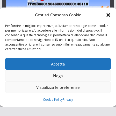
Gestisci Consenso Cookie
I Siciliani Giovani
Per fornire le migliori esperienze, utilizziamo tecnologie come i cookie
per memorizzare e/o accedere alle informazioni del dispositivo. Il
consenso a queste tecnologie ci permetterà di elaborare dati come il
Aut. del tribunale di Catania n.23/2011 del 20/09/2011 Dir.
comportamento di navigazione o ID unici su questo sito. Non
Resp. Riccardo Orioles.
acconsentire o ritirare il consenso può influire negativamente su alcune
caratteristiche e funzioni.
Informativa privacy
Associazione Culturale I Siciliani Giovani
Accetta
via Randazzo 27 Catania
Nega
Visualizza le preferenze
Cookie Policy
Privacy
Copyright © 2026
I Siciliani Giovani
. Tutti i diritti riservati.
Tema:
ColorMag
di ThemeGrill. Powered by
WordPress
.