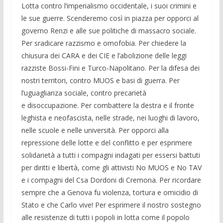
Lotta contro l’imperialismo occidentale, i suoi crimini e
le sue
guerre. Scenderemo così in piazza per opporci al
governo Renzi e alle sue
politiche di massacro sociale.
Per sradicare razzismo e omofobia. Per
chiedere la
chiusura dei CARA e dei CIE e l’abolizione delle leggi
razziste
Bossi-Fini e Turco-Napolitano. Per la difesa dei
nostri territori, contro
MUOS e basi di guerra. Per
l’uguaglianza sociale, contro precarietà
e
disoccupazione. Per combattere la destra e il fronte
leghista e
neofascista, nelle strade, nei luoghi di lavoro,
nelle scuole e nelle
università. Per opporci alla
repressione delle lotte e del conflitto e per
esprimere
solidarietà a tutti i compagni indagati per essersi battuti
per
diritti e libertà, come gli attivisti No MUOS e No TAV
e i compagni del Csa
Dordoni di Cremona. Per ricordare
sempre che a Genova fu violenza, tortura
e omicidio di
Stato e che Carlo vive! Per esprimere il nostro sostegno
alle
resistenze di tutti i popoli in lotta come il popolo