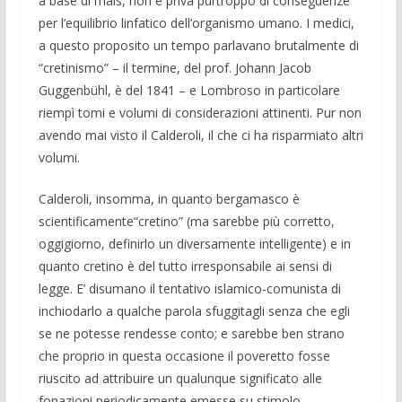
a base di mais, non è priva purtroppo di conseguenze
per l’equilibrio linfatico dell’organismo umano. I medici,
a questo proposito un tempo parlavano brutalmente di
“cretinismo” – il termine, del prof. Johann Jacob
Guggenbühl, è del 1841 – e Lombroso in particolare
riempì tomi e volumi di considerazioni attinenti. Pur non
avendo mai visto il Calderoli, il che ci ha risparmiato altri
volumi.
Calderoli, insomma, in quanto bergamasco è
scientificamente“cretino” (ma sarebbe più corretto,
oggigiorno, definirlo un diversamente intelligente) e in
quanto cretino è del tutto irresponsabile ai sensi di
legge. E’ disumano il tentativo islamico-comunista di
inchiodarlo a qualche parola sfuggitagli senza che egli
se ne potesse rendesse conto; e sarebbe ben strano
che proprio in questa occasione il poveretto fosse
riuscito ad attribuire un qualunque significato alle
fonazioni periodicamente emesse su stimolo