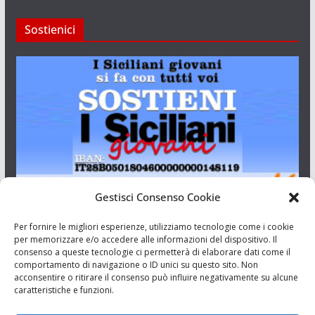
Sostienici
Gestisci Consenso Cookie
I Siciliani Giovani
Per fornire le migliori esperienze, utilizziamo tecnologie come i cookie
per memorizzare e/o accedere alle informazioni del dispositivo. Il
consenso a queste tecnologie ci permetterà di elaborare dati come il
Aut. del tribunale di Catania n.23/2011 del 20/09/2011 Dir.
comportamento di navigazione o ID unici su questo sito. Non
Resp. Riccardo Orioles.
acconsentire o ritirare il consenso può influire negativamente su alcune
caratteristiche e funzioni.
Informativa privacy