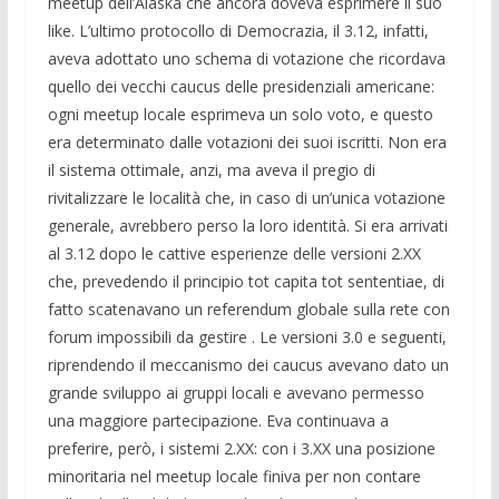
meetup dell’Alaska che ancora doveva esprimere il suo
like. L’ultimo protocollo di Democrazia, il 3.12, infatti,
aveva adottato uno schema di votazione che ricordava
quello dei vecchi caucus delle presidenziali americane:
ogni meetup locale esprimeva un solo voto, e questo
era determinato dalle votazioni dei suoi iscritti. Non era
il sistema ottimale, anzi, ma aveva il pregio di
rivitalizzare le località che, in caso di un’unica votazione
generale, avrebbero perso la loro identità. Si era arrivati
al 3.12 dopo le cattive esperienze delle versioni 2.XX
che, prevedendo il principio tot capita tot sententiae, di
fatto scatenavano un referendum globale sulla rete con
forum impossibili da gestire . Le versioni 3.0 e seguenti,
riprendendo il meccanismo dei caucus avevano dato un
grande sviluppo ai gruppi locali e avevano permesso
una maggiore partecipazione. Eva continuava a
preferire, però, i sistemi 2.XX: con i 3.XX una posizione
minoritaria nel meetup locale finiva per non contare