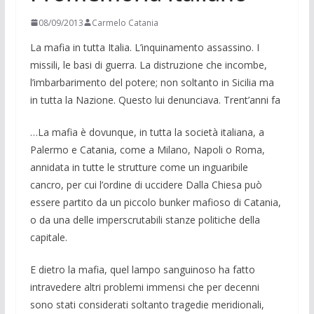
08/09/2013
Carmelo Catania
La mafia in tutta Italia. L’inquinamento assassino. I
missili, le basi di guerra. La distruzione che incombe,
l’imbarbarimento del potere; non soltanto in Sicilia ma
in tutta la Nazione. Questo lui denunciava. Trent’anni fa
…La mafia è dovunque, in tutta la so­cietà italiana, a
Palermo e Catania, come a Milano, Napoli o Roma,
annidata in tutte le strutture come un inguaribile
cancro, per cui l’ordine di uccidere Dalla Chiesa può
essere partito da un piccolo bunker mafioso di Catania,
o da una del­le imperscrutabili stanze politiche della
capitale.
E dietro la mafia, quel lampo sangui­noso ha fatto
intravedere altri pro­blemi immensi che per decenni
sono sta­ti considerati soltanto tragedie meridio­nali,