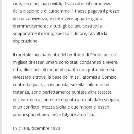
cioè, secolari, inamovibili, distacca­te dal corpo vivo
della Nazione e di cui semmai il Paese pagava il prezzo
di una convivenza, e che invece appar­tengono
drammaticamente a tutti gli ita­liani, costretti a
sopportarne il danno, spesso il dolore, talvolta la
disperazione.
Il mortale inquinamento del territorio di Priolo, per cui
migliaia di esseri uma­ni sono stati condannati a vivere,
otto, dieci anni di meno di quanto non potreb­bero se
vivessero altrove; la base dei missili atomici a Comiso,
contro la qua­le, a cinquemila, seimila chilometri di
distanza, sono perfettamente puntate al­tre testate
nucleari: entro i primi tre o quattro minuti dallo scoppio
di un con­flitto, mezza Sicilia e due milioni di es­seri
umani sparirebbero nella folgore atomica…
I Siciliani, dicembre 1983