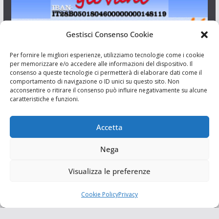
Gestisci Consenso Cookie
I Siciliani Giovani
Per fornire le migliori esperienze, utilizziamo tecnologie come i cookie
per memorizzare e/o accedere alle informazioni del dispositivo. Il
consenso a queste tecnologie ci permetterà di elaborare dati come il
Aut. del tribunale di Catania n.23/2011 del 20/09/2011 Dir.
comportamento di navigazione o ID unici su questo sito. Non
Resp. Riccardo Orioles.
acconsentire o ritirare il consenso può influire negativamente su alcune
caratteristiche e funzioni.
Informativa privacy
Associazione Culturale I Siciliani Giovani
Accetta
via Randazzo 27 Catania
Nega
Visualizza le preferenze
Cookie Policy
Privacy
Copyright © 2026
I Siciliani Giovani
. Tutti i diritti riservati.
Tema:
ColorMag
di ThemeGrill. Powered by
WordPress
.