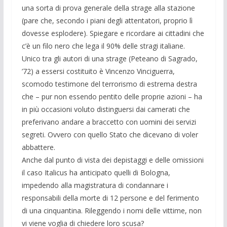
una sorta di prova generale della strage alla stazione
(pare che, secondo i piani degli attentatori, proprio lì
dovesse esplodere). Spiegare e ricordare ai cittadini che
c’è un filo nero che lega il 90% delle stragi italiane.
Unico tra gli autori di una strage (Peteano di Sagrado,
’72) a essersi costituito è Vincenzo Vinciguerra,
scomodo testimone del terrorismo di estrema destra
che – pur non essendo pentito delle proprie azioni – ha
in più occasioni voluto distinguersi dai camerati che
preferivano andare a braccetto con uomini dei servizi
segreti. Ovvero con quello Stato che dicevano di voler
abbattere.
Anche dal punto di vista dei depistaggi e delle omissioni
il caso Italicus ha anticipato quelli di Bologna,
impedendo alla magistratura di condannare i
responsabili della morte di 12 persone e del ferimento
di una cinquantina. Rileggendo i nomi delle vittime, non
vi viene voglia di chiedere loro scusa?