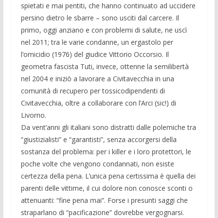
spietati e mai pentiti, che hanno continuato ad uccidere
persino dietro le sbarre – sono usciti dal carcere. Il
primo, oggi anziano e con problemi di salute, ne uscì
nel 2011; tra le varie condanne, un ergastolo per
l’omicidio (1976) del giudice Vittorio Occorsio. Il
geometra fascista Tuti, invece, ottenne la semilibertà
nel 2004 e iniziò a lavorare a Civitavecchia in una
comunità di recupero per tossicodipendenti di
Civitavecchia, oltre a collaborare con l’Arci (sic!) di
Livorno.
Da vent’anni gli italiani sono distratti dalle polemiche tra
“giustizialisti” e “garantisti”, senza accorgersi della
sostanza del problema: per i killer e i loro protettori, le
poche volte che vengono condannati, non esiste
certezza della pena. L’unica pena certissima è quella dei
parenti delle vittime, il cui dolore non conosce sconti o
attenuanti: “fine pena mai”. Forse i presunti saggi che
straparlano di “pacificazione” dovrebbe vergognarsi.