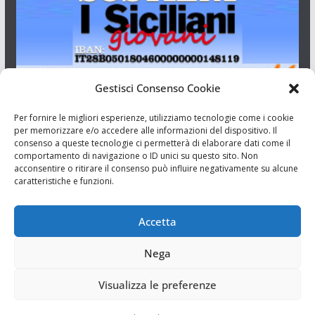
Gestisci Consenso Cookie
I Siciliani Giovani
Per fornire le migliori esperienze, utilizziamo tecnologie come i cookie
per memorizzare e/o accedere alle informazioni del dispositivo. Il
consenso a queste tecnologie ci permetterà di elaborare dati come il
Aut. del tribunale di Catania n.23/2011 del 20/09/2011 Dir.
comportamento di navigazione o ID unici su questo sito. Non
Resp. Riccardo Orioles.
acconsentire o ritirare il consenso può influire negativamente su alcune
caratteristiche e funzioni.
Informativa privacy
Associazione Culturale I Siciliani Giovani
Accetta
via Randazzo 27 Catania
Nega
Visualizza le preferenze