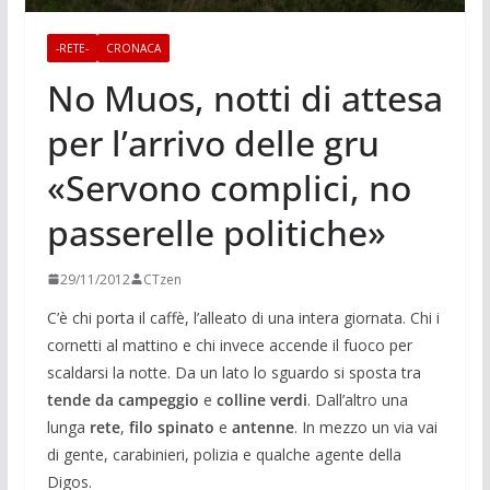
-RETE-
CRONACA
No Muos, notti di attesa
per l’arrivo delle gru
«Servono complici, no
passerelle politiche»
29/11/2012
CTzen
C’è chi porta il caffè, l’alleato di una intera giornata. Chi i
cornetti al mattino e chi invece accende il fuoco per
scaldarsi la notte. Da un lato lo sguardo si sposta tra
tende da campeggio
e
colline verdi
. Dall’altro una
lunga
rete
,
filo spinato
e
antenne
. In mezzo un via vai
di gente, carabinieri, polizia e qualche agente della
Digos.