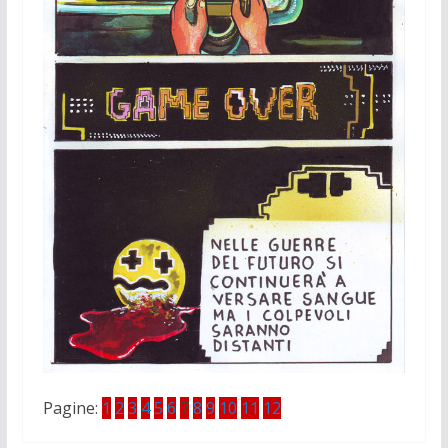
Pagine:
1
2
3
4
5
6
7
8
9
10
11
12