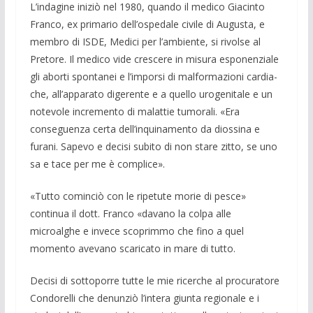
L’indagine iniziò nel 1980, quando il medico Giacinto
Franco, ex primario dell’ospedale civile di Augusta, e
mem­bro di ISDE, Medici per l’ambiente, si ri­volse al
Pretore. Il medico vide crescere in misura esponenziale
gli aborti sponta­nei e l’imporsi di malformazioni cardia­
che, all’apparato digerente e a quello urogenitale e un
notevole incremento di malattie tumorali. «Era
conseguenza cer­ta dell’inquinamento da diossina e
furani. Sapevo e decisi subito di non stare zitto, se uno
sa e tace per me è complice».
«Tutto cominciò con le ripetute morie di pesce»
continua il dott. Franco «dava­no la colpa alle
microalghe e invece sco­primmo che fino a quel
momento aveva­no scaricato in mare di tutto.
Decisi di sottoporre tutte le mie ricer­che al procu­ratore
Condorelli che denun­ziò l’intera giunta regionale e i