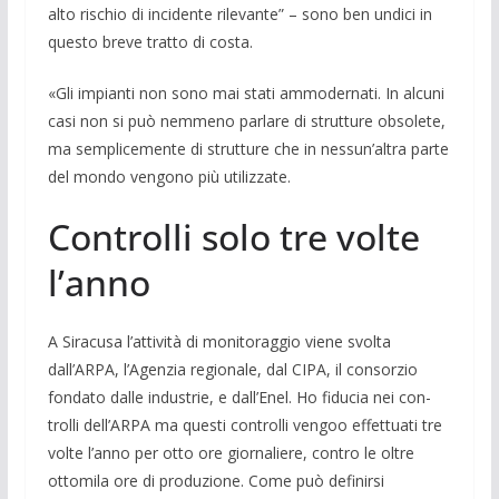
alto rischio di incidente rilevante” – sono ben undici in
questo breve tratto di costa.
«Gli impianti non sono mai stati am­modernati. In alcuni
casi non si può nem­meno parlare di strutture obsolete,
ma semplicemente di strutture che in nes­sun’altra parte
del mondo vengono più utilizzate.
Controlli solo tre volte
l’anno
A Siracusa l’attività di monito­raggio viene svolta
dall’ARPA, l’Agen­zia regio­nale, dal CIPA, il consorzio
fon­dato dalle industrie, e dall’Enel. Ho fidu­cia nei con­
trolli dell’ARPA ma questi controlli ven­goo effettuati tre
volte l’anno per otto ore giornaliere, contro le ol­tre
ottomila ore di produzione. Come può definirsi