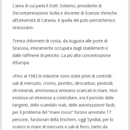
L’area di cui parla il Dott. Solarino, presidente di
Decontaminazione Sicilia e docente di Scienze chimiche
all’Universi­tà di Catania, è quella del polo petrolchi­mico
siracusano.
Trenta chilometri di costa, da Au­gusta alle porte di
Siracusa, interamente occupata dagli stabilimenti e
dalle raffi­nerie di petrolio. La più alta concentra­zione
d’Europa.
«Fino al 1982 le industrie sono state prive di controlli:
sali di mercurio, cro­mo, piombo, idrocarburi, pesticidi,
oli minerali, ammoniaca venivano scaricati in mare. Non
esisteva un interesse a con­trollare, era il periodo delle
tangenti, del­lo scandalo Isab, delle autorizzazioni fa­cili;
per il problema del “mare rosso” fu­rono arrestate 17
persone, funzionari del­la Enichem, oggi Syndial, per lo
scarico in mare di mercurio e sali di ferro, tanto da