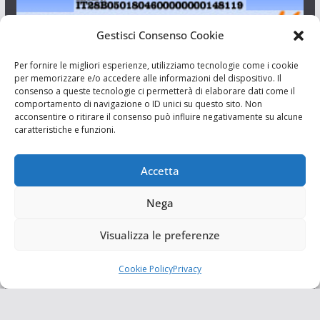
Gestisci Consenso Cookie
I Siciliani Giovani
Per fornire le migliori esperienze, utilizziamo tecnologie come i cookie
per memorizzare e/o accedere alle informazioni del dispositivo. Il
consenso a queste tecnologie ci permetterà di elaborare dati come il
Aut. del tribunale di Catania n.23/2011 del 20/09/2011 Dir.
comportamento di navigazione o ID unici su questo sito. Non
Resp. Riccardo Orioles.
acconsentire o ritirare il consenso può influire negativamente su alcune
caratteristiche e funzioni.
Informativa privacy
Associazione Culturale I Siciliani Giovani
Accetta
via Randazzo 27 Catania
Nega
Visualizza le preferenze
Cookie Policy
Privacy
Copyright © 2026
I Siciliani Giovani
. Tutti i diritti riservati.
Tema:
ColorMag
di ThemeGrill. Powered by
WordPress
.