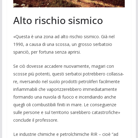
Alto rischio sismico
«Questa è una zona ad alto rischio si­smico. Già nel
1990, a causa di una scos­sa, un grosso serbatoio
spanciò, per fortu­na senza aprirsi.
Se ciò dovesse accadere nuovamente, ma­gari con
scosse più po­tenti, questi ser­batoi potrebbero collassa­
re, riversando nel suolo prodotti petroli­feri facilmente
infiammabili che vaporiz­zerebbero im­mediatamente
formando una nuvola di fuoco e incendiando anche
quegli oli combustibili finiti in mare. Le conse­guenze
sulle persone e sul territorio sa­rebbero catastrofiche»
conclude il pro­fessore.
Le industrie chimi­che e petrolchimiche RIR – cioè “ad