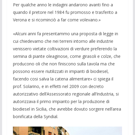
Per qualche anno le indagini andarono avanti fino a
quando il pretore nel 1984 fu pro­mosso e trasferito a
Verona e si ri­cominciò a far come volevano.»
«Alcuni anni fa presentammo una pro­posta di legge in
cui chiedevamo che nei terreni intorno alle industrie
venissero vietate coltivazioni di verdure preferendo la
semina di piante oleaginose, come gi­rasoli e colze, che
producono oli che non finiscono sulla tavola ma che
possono es­sere riutilizzati in impianti di biodiesel,
facendo cosi salva la catena alimentare» ci spiega il
prof. Solarino, e in effetti nel 2009 con decreto
autorizzativo dell’Assessorato regionale all’Industria, si
autorizzava il primo impianto per la produzione di
biodiesel in Sicilia, che avrebbe dovuto sorgere nell’area
bonifi­cata della Syndial.