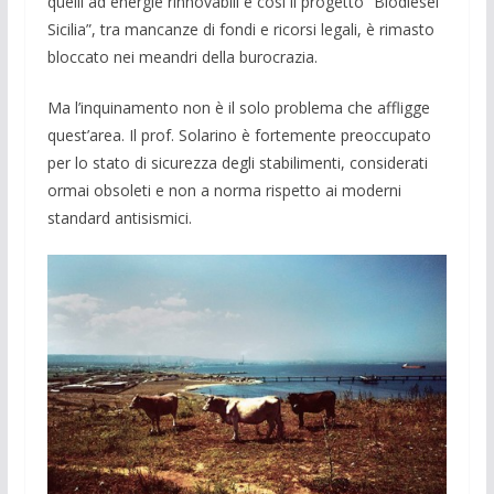
quelli ad energie rinno­vabili e cosi il progetto “Biodiesel
Sici­lia”, tra mancan­ze di fondi e ricorsi lega­li, è rimasto
bloccato nei meandri della burocrazia.
Ma l’inquinamento non è il solo pro­blema che affligge
quest’area. Il prof. Solarino è fortemente preoccupato
per lo stato di sicurezza degli stabilimenti, con­siderati
ormai obsoleti e non a norma ri­spetto ai moderni
standard antisismici.