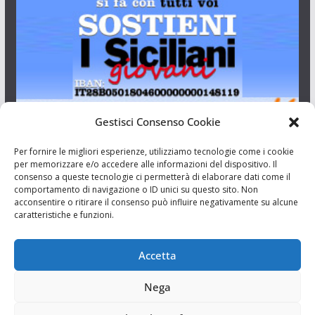
Gestisci Consenso Cookie
I Siciliani Giovani
Per fornire le migliori esperienze, utilizziamo tecnologie come i cookie
per memorizzare e/o accedere alle informazioni del dispositivo. Il
consenso a queste tecnologie ci permetterà di elaborare dati come il
Aut. del tribunale di Catania n.23/2011 del 20/09/2011 Dir.
comportamento di navigazione o ID unici su questo sito. Non
Resp. Riccardo Orioles.
acconsentire o ritirare il consenso può influire negativamente su alcune
caratteristiche e funzioni.
Informativa privacy
Associazione Culturale I Siciliani Giovani
Accetta
via Randazzo 27 Catania
Nega