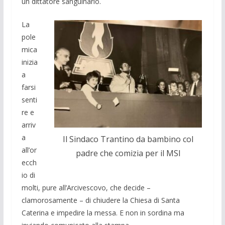
un dittatore sanguinario.
La
pole
mica
inizia
a
farsi
senti
re e
arriv
a
Il Sindaco Trantino da bambino col
all’or
padre che comizia per il MSI
ecch
io di
molti, pure all’Arcivescovo, che decide –
clamorosamente – di chiudere la Chiesa di Santa
Caterina e impedire la messa. E non in sordina ma