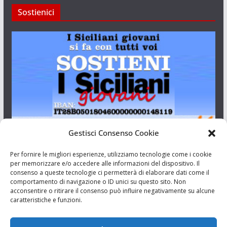
Sostienici
Gestisci Consenso Cookie
I Siciliani Giovani
Per fornire le migliori esperienze, utilizziamo tecnologie come i cookie
per memorizzare e/o accedere alle informazioni del dispositivo. Il
consenso a queste tecnologie ci permetterà di elaborare dati come il
Aut. del tribunale di Catania n.23/2011 del 20/09/2011 Dir.
comportamento di navigazione o ID unici su questo sito. Non
Resp. Riccardo Orioles.
acconsentire o ritirare il consenso può influire negativamente su alcune
caratteristiche e funzioni.
Informativa privacy
Associazione Culturale I Siciliani Giovani