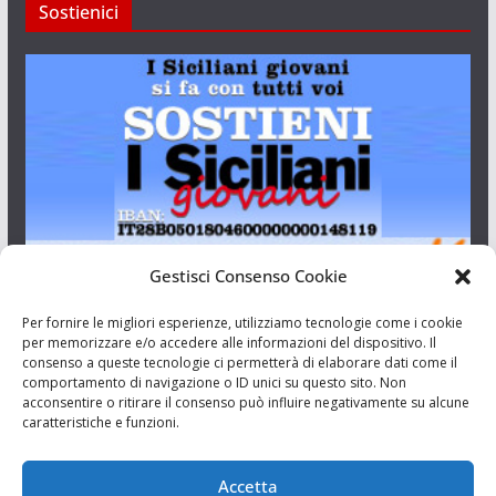
Sostienici
Gestisci Consenso Cookie
I Siciliani Giovani
Per fornire le migliori esperienze, utilizziamo tecnologie come i cookie
per memorizzare e/o accedere alle informazioni del dispositivo. Il
consenso a queste tecnologie ci permetterà di elaborare dati come il
Aut. del tribunale di Catania n.23/2011 del 20/09/2011 Dir.
comportamento di navigazione o ID unici su questo sito. Non
Resp. Riccardo Orioles.
acconsentire o ritirare il consenso può influire negativamente su alcune
caratteristiche e funzioni.
Informativa privacy
Associazione Culturale I Siciliani Giovani
Accetta