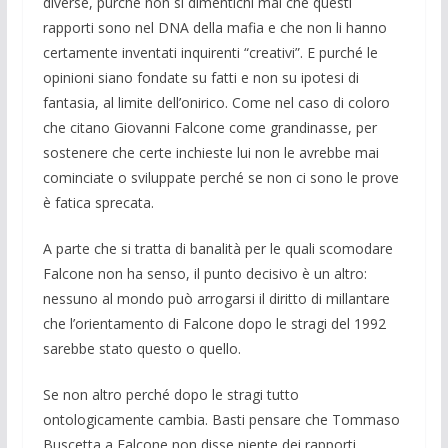
diverse, purché non si dimentichi mai che questi
rapporti sono nel DNA della mafia e che non li hanno
certamente inventati inquirenti “creativi”. E purché le
opinioni siano fondate su fatti e non su ipotesi di
fantasia, al limite dell’onirico. Come nel caso di coloro
che citano Giovanni Falcone come grandinasse, per
sostenere che certe inchieste lui non le avrebbe mai
cominciate o sviluppate perché se non ci sono le prove
è fatica sprecata.
A parte che si tratta di banalità per le quali scomodare
Falcone non ha senso, il punto decisivo è un altro:
nessuno al mondo può arrogarsi il diritto di millantare
che l’orientamento di Falcone dopo le stragi del 1992
sarebbe stato questo o quello.
Se non altro perché dopo le stragi tutto
ontologicamente cambia. Basti pensare che Tommaso
Buscetta a Falcone non disse niente dei rapporti