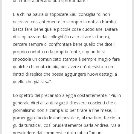
un cronista precario può sprofondare”.
E a chi ha paura di zoppicare Saul consiglia “di non
ricercare costantemente lo scoop o la notizia bomba,
basta fare bene quelle piccole cose quotidiane. Evitare
di scopiazzare dai colleghi (in caso citare la fonte),
cercare sempre di confrontare bene quello che dice il
proprio contatto o la propria fonte, e quando si
snocciola un comunicato stampa è sempre meglio fare
qualche chiamata in più, per avere un’intervista o un
diritto di replica che possa aggiungere nuovi dettagli a
quello che già si sa”.
Lo spettro del precariato aleggia costantemente: “Più in
generale direi ai tanti ragazzi di essere coscienti che di
giornalismo non si campa: io per tirare a fine mese, il
pomeriggio faccio lezioni private e, al mattino, faccio la
guida turistica”, così prudentemente parla Andrea. Ma a
prescindere dai compensi e dalla fatica “ad un