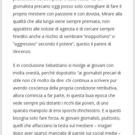
giornalista precario oggi posso solo consigliare di fare il
proprio mestiere con passione e con dovizia. Mirare alla
qualità che alla lunga viene sempre premiata, non
appiattirsi alle notizie di agenzia e di cercare sempre
l’inedito anche a rischio di sembrare “inopportuno” o
“aggressivo” secondo il potere”, questo il parere di
Vincenzo.
E in conclusione Sebastiano si rivolge ai giovani con
molta onestà, perché dopotutto “ai giornalisti precari di
utile non c’è molto da dire: chi continua a scrivere pur
avendo coscienza della propria condizione retributiva,
allora comincia a far parte, in questa buia epoca che
vede sempre più distanti i ricchi dai poveri, di uno
sparuto manipolo di eroi sporchi d’inchiostro. E a questi
bisogna solo fare forza. Ai giovani giornalisti, piuttosto,
quelli che affacciano la testa sul mestiere – magari
dopo aver sparso manciate di parole sui social media –