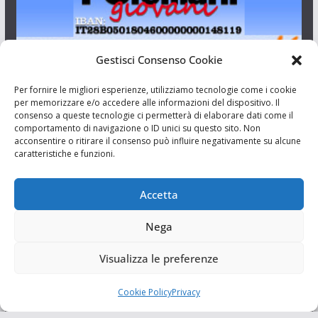
Gestisci Consenso Cookie
I Siciliani Giovani
Per fornire le migliori esperienze, utilizziamo tecnologie come i cookie
per memorizzare e/o accedere alle informazioni del dispositivo. Il
consenso a queste tecnologie ci permetterà di elaborare dati come il
Aut. del tribunale di Catania n.23/2011 del 20/09/2011 Dir.
comportamento di navigazione o ID unici su questo sito. Non
Resp. Riccardo Orioles.
acconsentire o ritirare il consenso può influire negativamente su alcune
caratteristiche e funzioni.
Informativa privacy
Associazione Culturale I Siciliani Giovani
Accetta
via Randazzo 27 Catania
Nega
Visualizza le preferenze
Cookie Policy
Privacy
Copyright © 2026
I Siciliani Giovani
. Tutti i diritti riservati.
Tema:
ColorMag
di ThemeGrill. Powered by
WordPress
.