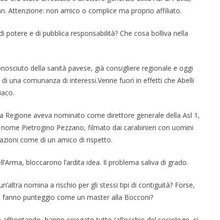
clan. Attenzione: non amico o complice ma proprio af­filiato.
di potere e di pubblica responsabilità? Che cosa bolliva nella
onosciuto della sanità pavese, già consigliere regio­nale e oggi
 una comunanza di interessi.Venne fuori in effetti che Abelli
iaco.
a Regione aveva nominato come direttore gene­rale della Asl 1,
 di nome Pietrogino Pezzano, filmato dai carabinieri con uomini
ttazioni come di un amico di ri­spetto.
ll’Arma, bloccaro­no l’ardita idea. Il problema saliva di grado.
’altra nomina a rischio per gli stessi tipi di conti­guità? Forse,
a fanno punteggio come un master alla Boc­coni?
 affrontando, hanno spiegato tutto (all’occhio del socio­logo, si