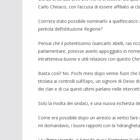
Carlo Chiriaco, con l’accusa di essere affiliato ai 
Com’era stato possibile nomi­narlo a quell’incarico 
pentola dell’istituzione Regione?
Pensai che il potentissimo Gian­carlo Abelli, ras ric
parlamentare, potesse averlo appoggiato in nome di
intratteneva buone e utili relazioni con questo Chir
Basta così? No. Pochi mesi dopo venne fuori che l
titolata ai controlli sull’Expo, un signore di Desio
dei clan e di cui questi ultimi parlano nelle in­terce
Solo la rivolta dei sindaci, e una nuova inchiesta de
Come era possibile dopo un arresto ai vertici fare un
mi domandavo, i buoni rapporti con la ‘ndranghet
Le ultime vicende, e il modo in cui Formigoni le sta