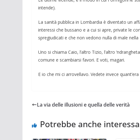
intende).
La sanità pubblica in Lombardia è diventato un affare 
interessi che bussano e a cui si apre, private le co
spregiudicati e che non vedono nulla di male nella co
Uno si chiama Caio, l’altro Ti­zio, l’altro ‘ndranghe
comune e scambiarsi fa­vori. E voti, magari.
E io che mi ci arrovellavo. Vede­te invece quant’er
La via delle illusioni e quella delle verità
Potrebbe anche interessa