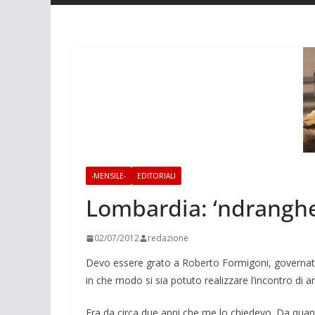
-MENSILE-
EDITORIALI
Lombardia: ‘ndranghe
02/07/2012
redazione
Devo essere grato a Roberto Formigoni, governato
in che modo si sia potuto realizzare l’incontro di a
Era da circa due anni che me lo chiedevo. Da quando