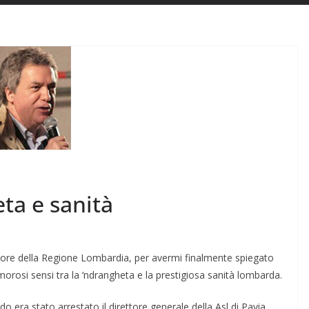
ta e sanità
re della Regio­ne Lombardia, per avermi finalmente spiegato
morosi sensi tra la ‘ndrangheta e la prestigiosa sa­nità lombarda.
 era stato arre­stato il direttore generale della Asl di Pavia,